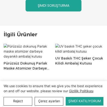
ŞIMDI SORUŞTURMA
İlgili Ürünler
UV Baskılı THC Şeker Çocuk
Pürüzsüz Dokunuş Parlak
Kilidi Ambalaj Kutusu
Maske Atomizer Darbeye
Dayanıklı Ambalaj Kutusu
We use cookies to ensure that we give you the best experience
Telif Hakkı © 2024 WWW.ECCODY.COM |
site haritası
|
on and off our website. please review our
Gizlilik Politikası
Gizlilik Politikası
Reject
Çerez ayarları
ŞIMDI KATILIYORUM