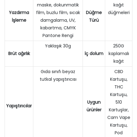
maske, dokunmatik
kağıt
Yazdırma
film, buzlu film, sıcak
Düğme
düğmeleri
İşleme
damgalama, UV,
Türü
kabartma, CMYK
Pantone Rengi
Yaklaşık 30g
250G
Brüt ağırlık
İç dolum
kaplamalı
kağıt
Gıda sınıfı beyaz
CBD
tutkal yapıştırıcısı
Kartuşu,
THC
Kartuşu,
Uygun
510
Yapıştırıcılar
ürünler
Kartuşlar,
Cam Vape
Kartuşu,
Pod