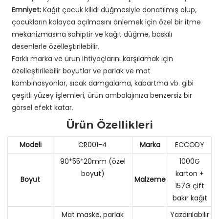
Emniyet:
Kağıt çocuk kilidi düğmesiyle donatılmış olup,
çocukların kolayca açılmasını önlemek için özel bir itme
mekanizmasına sahiptir ve kağıt düğme, baskılı
desenlerle özelleştirilebilir.
Farklı marka ve ürün ihtiyaçlarını karşılamak için
özelleştirilebilir boyutlar ve parlak ve mat
kombinasyonlar, sıcak damgalama, kabartma vb. gibi
çeşitli yüzey işlemleri, ürün ambalajınıza benzersiz bir
görsel efekt katar.
Ürün Özellikleri
Modeli
CR001-4
Marka
ECCODY
90*55*20mm (özel
1000G
boyut)
karton +
Boyut
Malzeme
157G çift
bakır kağıt
Mat maske, parlak
Yazdırılabilir