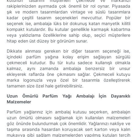
kutunun tasarımı müşterileri çekmede ve markanızı
rakiplerinizden ayırmada çok önemli bir rol oynar. Piyasada
şık ve modern tasarımlardan vintage ve süslü tasarımlara
kadar çeşitli tasarım seçenekleri mevcuttur. Popüler bir
seçenek ise, ambalaja lüks bir dokunuş katan manyetik kilitli
kompakt kutulardır. Bu kutular genellikle karmaşık kabartma
veya yaldızlama özelliklerine sahip olup, seçici müşterilere
hitap eden üst düzey bir görünüm sunar.
Dikkate alınması gereken bir diğer tasarım seçeneği ise,
içindeki parfüm yağına kolay erişim sağlayan sürgülü
çekmeceli kutudur. Bu tür kutu sadece kullanışlı olmakla
kalmaz, aynı zamanda ambalaja benzersiz bir unsur
ekleyerek raflarda öne çıkmasını sağlar. Çekmeceli kutuyu
marka logonuzla veya özel bir tasarımla özelleştirerek
tamamen size özel hale getirebilirsiniz.
Uzun Ömürlü Parfüm Yağı Ambalajı İçin Dayanıklı
Malzemeler
Parfüm yağlarınız için ambalaj kutusu seçerken, ambalajın
uzun ömürlü olmasını sağlamak için kullanılan malzemeleri
göz önünde bulundurmak çok önemlidir. Yağlarınızı nakliye ve
taşıma sırasında hasardan koruyacak sert karton veya kalın
mukavva gibi sağlam malzemelerden yapılmış kutuları tercih