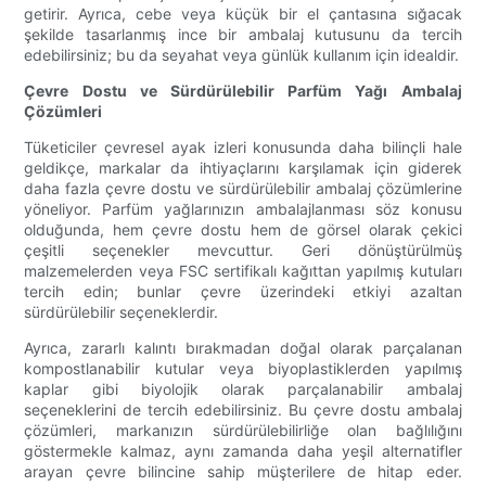
getirir. Ayrıca, cebe veya küçük bir el çantasına sığacak
şekilde tasarlanmış ince bir ambalaj kutusunu da tercih
edebilirsiniz; bu da seyahat veya günlük kullanım için idealdir.
Çevre Dostu ve Sürdürülebilir Parfüm Yağı Ambalaj
Çözümleri
Tüketiciler çevresel ayak izleri konusunda daha bilinçli hale
geldikçe, markalar da ihtiyaçlarını karşılamak için giderek
daha fazla çevre dostu ve sürdürülebilir ambalaj çözümlerine
yöneliyor. Parfüm yağlarınızın ambalajlanması söz konusu
olduğunda, hem çevre dostu hem de görsel olarak çekici
çeşitli seçenekler mevcuttur. Geri dönüştürülmüş
malzemelerden veya FSC sertifikalı kağıttan yapılmış kutuları
tercih edin; bunlar çevre üzerindeki etkiyi azaltan
sürdürülebilir seçeneklerdir.
Ayrıca, zararlı kalıntı bırakmadan doğal olarak parçalanan
kompostlanabilir kutular veya biyoplastiklerden yapılmış
kaplar gibi biyolojik olarak parçalanabilir ambalaj
seçeneklerini de tercih edebilirsiniz. Bu çevre dostu ambalaj
çözümleri, markanızın sürdürülebilirliğe olan bağlılığını
göstermekle kalmaz, aynı zamanda daha yeşil alternatifler
arayan çevre bilincine sahip müşterilere de hitap eder.