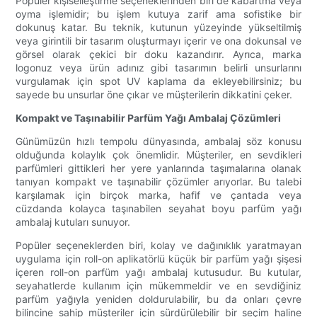
Popüler kişiselleştirme seçeneklerinden biri de kabartma veya
oyma işlemidir; bu işlem kutuya zarif ama sofistike bir
dokunuş katar. Bu teknik, kutunun yüzeyinde yükseltilmiş
veya girintili bir tasarım oluşturmayı içerir ve ona dokunsal ve
görsel olarak çekici bir doku kazandırır. Ayrıca, marka
logonuz veya ürün adınız gibi tasarımın belirli unsurlarını
vurgulamak için spot UV kaplama da ekleyebilirsiniz; bu
sayede bu unsurlar öne çıkar ve müşterilerin dikkatini çeker.
Kompakt ve Taşınabilir Parfüm Yağı Ambalaj Çözümleri
Günümüzün hızlı tempolu dünyasında, ambalaj söz konusu
olduğunda kolaylık çok önemlidir. Müşteriler, en sevdikleri
parfümleri gittikleri her yere yanlarında taşımalarına olanak
tanıyan kompakt ve taşınabilir çözümler arıyorlar. Bu talebi
karşılamak için birçok marka, hafif ve çantada veya
cüzdanda kolayca taşınabilen seyahat boyu parfüm yağı
ambalaj kutuları sunuyor.
Popüler seçeneklerden biri, kolay ve dağınıklık yaratmayan
uygulama için roll-on aplikatörlü küçük bir parfüm yağı şişesi
içeren roll-on parfüm yağı ambalaj kutusudur. Bu kutular,
seyahatlerde kullanım için mükemmeldir ve en sevdiğiniz
parfüm yağıyla yeniden doldurulabilir, bu da onları çevre
bilincine sahip müşteriler için sürdürülebilir bir seçim haline