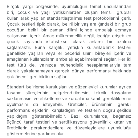
Birçok yargı bölgesinde, uyumluluğun temel unsurlarından
biri, çocuk ve yaşlı yetişkinlerden oluşan temsili gruplar
kullanılarak yapılan standartlaştırılmış test protokollerini içerir.
Çocuk testleri tipik olarak, belirli bir yaş aralığındaki bir grup
çocuğun belirli bir zaman dilimi içinde ambalajı açmaya
çalışmasını içerir. Amaç mükemmellik değil, içeriğe erişebilen
çocuk sayısında istatistiksel olarak anlamlı bir azalma
sağlamaktır. Buna karşılık, yetişkin kullanılabilirlik testleri
genellikle yaşlıları veya el becerisi sınırlı bireyleri içerir ve
amaçlanan kullanıcıların ambalajı açabilmelerini sağlar. Her iki
test türü de, yalnızca mühendislik hesaplamalarıyla tam
olarak yakalanamayan gerçek dünya performansı hakkında
çok önemli geri bildirim sağlar.
Standart belirleme kuruluşları ve düzenleyici kurumlar ayrıca
tasarım süreçlerinin belgelendirilmesini, teknik dosyaların
saklanmasını ve etiketleme ve kurcalama kanıtı gerekliliklerine
uyulmasını da isteyebilir. Üreticiler, ürünlerinin gerekli
performans eşiklerini karşıladığını ve testlerin doğru şekilde
yapıldığını gösterebilmelidir. Bazı durumlarda, bağımsız
üçüncü taraf testleri ve sertifikasyonu güvenilirlik katar ve
üreticilerin perakendecilere ve düzenleyicilere uyumluluğu
göstermelerine yardımcı olur.