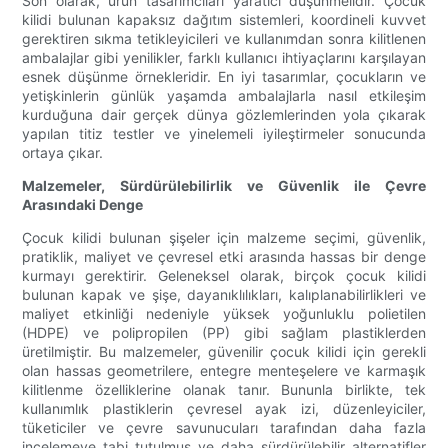
Son olarak, ürün tasarımcıları yaratıcı düşünmelidir. Çocuk
kilidi bulunan kapaksız dağıtım sistemleri, koordineli kuvvet
gerektiren sıkma tetikleyicileri ve kullanımdan sonra kilitlenen
ambalajlar gibi yenilikler, farklı kullanıcı ihtiyaçlarını karşılayan
esnek düşünme örnekleridir. En iyi tasarımlar, çocukların ve
yetişkinlerin günlük yaşamda ambalajlarla nasıl etkileşim
kurduğuna dair gerçek dünya gözlemlerinden yola çıkarak
yapılan titiz testler ve yinelemeli iyileştirmeler sonucunda
ortaya çıkar.
Malzemeler, Sürdürülebilirlik ve Güvenlik ile Çevre
Arasındaki Denge
Çocuk kilidi bulunan şişeler için malzeme seçimi, güvenlik,
pratiklik, maliyet ve çevresel etki arasında hassas bir denge
kurmayı gerektirir. Geleneksel olarak, birçok çocuk kilidi
bulunan kapak ve şişe, dayanıklılıkları, kalıplanabilirlikleri ve
maliyet etkinliği nedeniyle yüksek yoğunluklu polietilen
(HDPE) ve polipropilen (PP) gibi sağlam plastiklerden
üretilmiştir. Bu malzemeler, güvenilir çocuk kilidi için gerekli
olan hassas geometrilere, entegre menteşelere ve karmaşık
kilitlenme özelliklerine olanak tanır. Bununla birlikte, tek
kullanımlık plastiklerin çevresel ayak izi, düzenleyiciler,
tüketiciler ve çevre savunucuları tarafından daha fazla
incelemeye tabi tutulmuş ve daha sürdürülebilir alternatifler