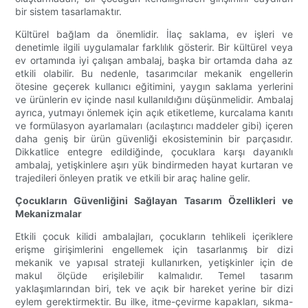
bir sistem tasarlamaktır.
Kültürel bağlam da önemlidir. İlaç saklama, ev işleri ve
denetimle ilgili uygulamalar farklılık gösterir. Bir kültürel veya
ev ortamında iyi çalışan ambalaj, başka bir ortamda daha az
etkili olabilir. Bu nedenle, tasarımcılar mekanik engellerin
ötesine geçerek kullanıcı eğitimini, yaygın saklama yerlerini
ve ürünlerin ev içinde nasıl kullanıldığını düşünmelidir. Ambalaj
ayrıca, yutmayı önlemek için açık etiketleme, kurcalama kanıtı
ve formülasyon ayarlamaları (acılaştırıcı maddeler gibi) içeren
daha geniş bir ürün güvenliği ekosisteminin bir parçasıdır.
Dikkatlice entegre edildiğinde, çocuklara karşı dayanıklı
ambalaj, yetişkinlere aşırı yük bindirmeden hayat kurtaran ve
trajedileri önleyen pratik ve etkili bir araç haline gelir.
Çocukların Güvenliğini Sağlayan Tasarım Özellikleri ve
Mekanizmalar
Etkili çocuk kilidi ambalajları, çocukların tehlikeli içeriklere
erişme girişimlerini engellemek için tasarlanmış bir dizi
mekanik ve yapısal strateji kullanırken, yetişkinler için de
makul ölçüde erişilebilir kalmalıdır. Temel tasarım
yaklaşımlarından biri, tek ve açık bir hareket yerine bir dizi
eylem gerektirmektir. Bu ilke, itme-çevirme kapakları, sıkma-