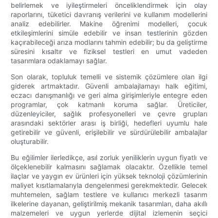
belirlemek ve iyileştirmeleri önceliklendirmek için olay
raporlarını, tüketici davranış verilerini ve kullanım modellerini
analiz edebilirler. Makine öğrenimi modelleri, çocuk
etkileşimlerini simüle edebilir ve insan testlerinin gözden
kaçırabileceği arıza modlarını tahmin edebilir; bu da geliştirme
süresini kısaltır ve fiziksel testleri en umut vadeden
tasarımlara odaklamayı sağlar.
Son olarak, topluluk temelli ve sistemik çözümlere olan ilgi
giderek artmaktadır. Güvenli ambalajlamayı halk eğitimi,
eczacı danışmanlığı ve geri alma girişimleriyle entegre eden
programlar, çok katmanlı koruma sağlar. Üreticiler,
düzenleyiciler, sağlık profesyonelleri ve çevre grupları
arasındaki sektörler arası iş birliği, hedefleri uyumlu hale
getirebilir ve güvenli, erişilebilir ve sürdürülebilir ambalajlar
oluşturabilir.
Bu eğilimler ilerledikçe, asıl zorluk yeniliklerin uygun fiyatlı ve
ölçeklenebilir kalmasını sağlamak olacaktır. Özellikle temel
ilaçlar ve yaygın ev ürünleri için yüksek teknoloji çözümlerinin
maliyet kısıtlamalarıyla dengelenmesi gerekmektedir. Gelecek
muhtemelen, sağlam testlere ve kullanıcı merkezli tasarım
ilkelerine dayanan, geliştirilmiş mekanik tasarımları, daha akıllı
malzemeleri ve uygun yerlerde dijital izlemenin seçici