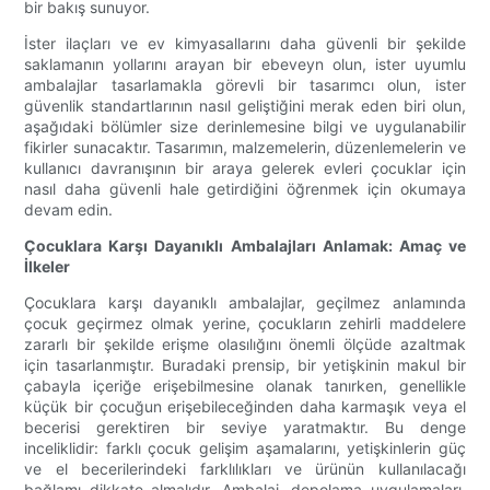
bir bakış sunuyor.
İster ilaçları ve ev kimyasallarını daha güvenli bir şekilde
saklamanın yollarını arayan bir ebeveyn olun, ister uyumlu
ambalajlar tasarlamakla görevli bir tasarımcı olun, ister
güvenlik standartlarının nasıl geliştiğini merak eden biri olun,
aşağıdaki bölümler size derinlemesine bilgi ve uygulanabilir
fikirler sunacaktır. Tasarımın, malzemelerin, düzenlemelerin ve
kullanıcı davranışının bir araya gelerek evleri çocuklar için
nasıl daha güvenli hale getirdiğini öğrenmek için okumaya
devam edin.
Çocuklara Karşı Dayanıklı Ambalajları Anlamak: Amaç ve
İlkeler
Çocuklara karşı dayanıklı ambalajlar, geçilmez anlamında
çocuk geçirmez olmak yerine, çocukların zehirli maddelere
zararlı bir şekilde erişme olasılığını önemli ölçüde azaltmak
için tasarlanmıştır. Buradaki prensip, bir yetişkinin makul bir
çabayla içeriğe erişebilmesine olanak tanırken, genellikle
küçük bir çocuğun erişebileceğinden daha karmaşık veya el
becerisi gerektiren bir seviye yaratmaktır. Bu denge
inceliklidir: farklı çocuk gelişim aşamalarını, yetişkinlerin güç
ve el becerilerindeki farklılıkları ve ürünün kullanılacağı
bağlamı dikkate almalıdır. Ambalaj, depolama uygulamaları,