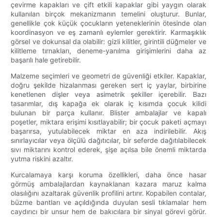
çevirme kapakları ve çift etkili kapaklar gibi yaygın olarak
kullanılan birçok mekanizmanın temelini oluşturur. Bunlar,
genellikle çok küçük çocukların yeteneklerinin ötesinde olan
koordinasyon ve eş zamanlı eylemler gerektirir. Karmaşıklık
görsel ve dokunsal da olabilir: gizli kilitler, girintili düğmeler ve
kilitleme tırnakları, deneme-yanılma girişimlerini daha az
başarılı hale getirebilir.
Malzeme seçimleri ve geometri de güvenliği etkiler. Kapaklar,
doğru şekilde hizalanması gereken sert iç yaylar, birbirine
kenetlenen dişler veya asimetrik şekiller içerebilir. Bazı
tasarımlar, dış kapağa ek olarak iç kısımda çocuk kilidi
bulunan bir parça kullanır. Blister ambalajlar ve kapalı
poşetler, miktara erişimi kısıtlayabilir; bir çocuk paketi açmayı
başarırsa, yutulabilecek miktar en aza indirilebilir. Akış
sınırlayıcılar veya ölçülü dağıtıcılar, bir seferde dağıtılabilecek
sıvı miktarını kontrol ederek, şişe açılsa bile önemli miktarda
yutma riskini azaltır.
Kurcalamaya karşı koruma özellikleri, daha önce hasar
görmüş ambalajlardan kaynaklanan kazara maruz kalma
olasılığını azaltarak güvenlik profilini artırır. Kopabilen contalar,
büzme bantları ve açıldığında duyulan sesli tıklamalar hem
caydırıcı bir unsur hem de bakıcılara bir sinyal görevi görür.