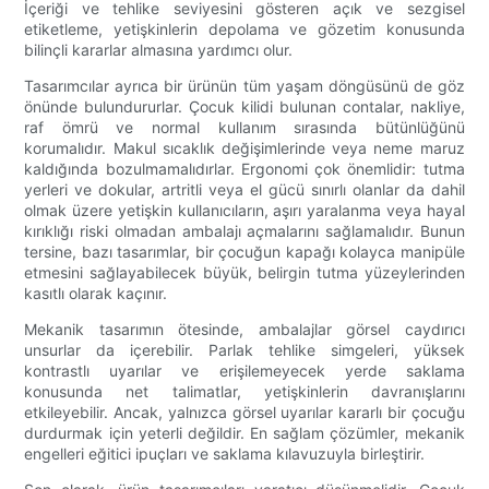
İçeriği ve tehlike seviyesini gösteren açık ve sezgisel
etiketleme, yetişkinlerin depolama ve gözetim konusunda
bilinçli kararlar almasına yardımcı olur.
Tasarımcılar ayrıca bir ürünün tüm yaşam döngüsünü de göz
önünde bulundururlar. Çocuk kilidi bulunan contalar, nakliye,
raf ömrü ve normal kullanım sırasında bütünlüğünü
korumalıdır. Makul sıcaklık değişimlerinde veya neme maruz
kaldığında bozulmamalıdırlar. Ergonomi çok önemlidir: tutma
yerleri ve dokular, artritli veya el gücü sınırlı olanlar da dahil
olmak üzere yetişkin kullanıcıların, aşırı yaralanma veya hayal
kırıklığı riski olmadan ambalajı açmalarını sağlamalıdır. Bunun
tersine, bazı tasarımlar, bir çocuğun kapağı kolayca manipüle
etmesini sağlayabilecek büyük, belirgin tutma yüzeylerinden
kasıtlı olarak kaçınır.
Mekanik tasarımın ötesinde, ambalajlar görsel caydırıcı
unsurlar da içerebilir. Parlak tehlike simgeleri, yüksek
kontrastlı uyarılar ve erişilemeyecek yerde saklama
konusunda net talimatlar, yetişkinlerin davranışlarını
etkileyebilir. Ancak, yalnızca görsel uyarılar kararlı bir çocuğu
durdurmak için yeterli değildir. En sağlam çözümler, mekanik
engelleri eğitici ipuçları ve saklama kılavuzuyla birleştirir.