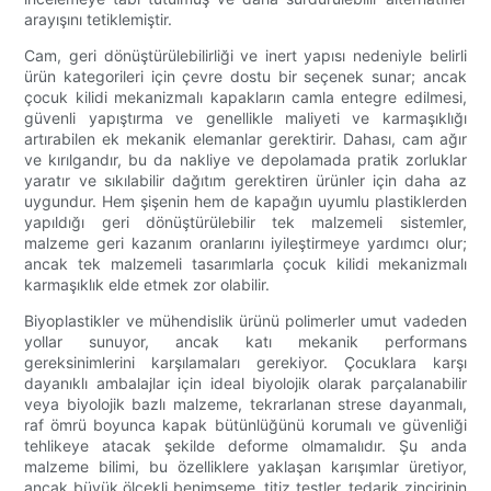
arayışını tetiklemiştir.
Cam, geri dönüştürülebilirliği ve inert yapısı nedeniyle belirli
ürün kategorileri için çevre dostu bir seçenek sunar; ancak
çocuk kilidi mekanizmalı kapakların camla entegre edilmesi,
güvenli yapıştırma ve genellikle maliyeti ve karmaşıklığı
artırabilen ek mekanik elemanlar gerektirir. Dahası, cam ağır
ve kırılgandır, bu da nakliye ve depolamada pratik zorluklar
yaratır ve sıkılabilir dağıtım gerektiren ürünler için daha az
uygundur. Hem şişenin hem de kapağın uyumlu plastiklerden
yapıldığı geri dönüştürülebilir tek malzemeli sistemler,
malzeme geri kazanım oranlarını iyileştirmeye yardımcı olur;
ancak tek malzemeli tasarımlarla çocuk kilidi mekanizmalı
karmaşıklık elde etmek zor olabilir.
Biyoplastikler ve mühendislik ürünü polimerler umut vadeden
yollar sunuyor, ancak katı mekanik performans
gereksinimlerini karşılamaları gerekiyor. Çocuklara karşı
dayanıklı ambalajlar için ideal biyolojik olarak parçalanabilir
veya biyolojik bazlı malzeme, tekrarlanan strese dayanmalı,
raf ömrü boyunca kapak bütünlüğünü korumalı ve güvenliği
tehlikeye atacak şekilde deforme olmamalıdır. Şu anda
malzeme bilimi, bu özelliklere yaklaşan karışımlar üretiyor,
ancak büyük ölçekli benimseme, titiz testler, tedarik zincirinin