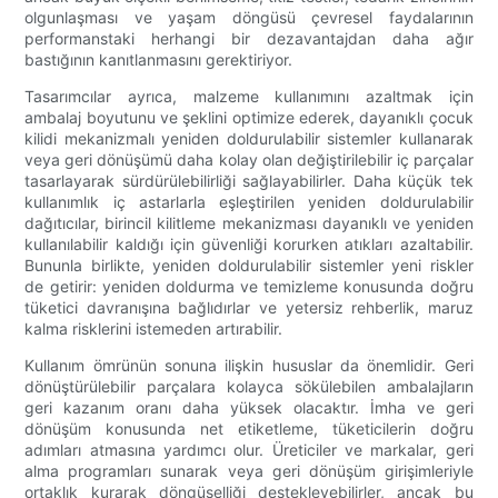
olgunlaşması ve yaşam döngüsü çevresel faydalarının
performanstaki herhangi bir dezavantajdan daha ağır
bastığının kanıtlanmasını gerektiriyor.
Tasarımcılar ayrıca, malzeme kullanımını azaltmak için
ambalaj boyutunu ve şeklini optimize ederek, dayanıklı çocuk
kilidi mekanizmalı yeniden doldurulabilir sistemler kullanarak
veya geri dönüşümü daha kolay olan değiştirilebilir iç parçalar
tasarlayarak sürdürülebilirliği sağlayabilirler. Daha küçük tek
kullanımlık iç astarlarla eşleştirilen yeniden doldurulabilir
dağıtıcılar, birincil kilitleme mekanizması dayanıklı ve yeniden
kullanılabilir kaldığı için güvenliği korurken atıkları azaltabilir.
Bununla birlikte, yeniden doldurulabilir sistemler yeni riskler
de getirir: yeniden doldurma ve temizleme konusunda doğru
tüketici davranışına bağlıdırlar ve yetersiz rehberlik, maruz
kalma risklerini istemeden artırabilir.
Kullanım ömrünün sonuna ilişkin hususlar da önemlidir. Geri
dönüştürülebilir parçalara kolayca sökülebilen ambalajların
geri kazanım oranı daha yüksek olacaktır. İmha ve geri
dönüşüm konusunda net etiketleme, tüketicilerin doğru
adımları atmasına yardımcı olur. Üreticiler ve markalar, geri
alma programları sunarak veya geri dönüşüm girişimleriyle
ortaklık kurarak döngüselliği destekleyebilirler, ancak bu