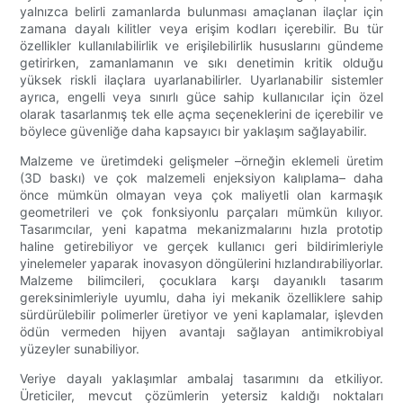
yalnızca belirli zamanlarda bulunması amaçlanan ilaçlar için
zamana dayalı kilitler veya erişim kodları içerebilir. Bu tür
özellikler kullanılabilirlik ve erişilebilirlik hususlarını gündeme
getirirken, zamanlamanın ve sıkı denetimin kritik olduğu
yüksek riskli ilaçlara uyarlanabilirler. Uyarlanabilir sistemler
ayrıca, engelli veya sınırlı güce sahip kullanıcılar için özel
olarak tasarlanmış tek elle açma seçeneklerini de içerebilir ve
böylece güvenliğe daha kapsayıcı bir yaklaşım sağlayabilir.
Malzeme ve üretimdeki gelişmeler –örneğin eklemeli üretim
(3D baskı) ve çok malzemeli enjeksiyon kalıplama– daha
önce mümkün olmayan veya çok maliyetli olan karmaşık
geometrileri ve çok fonksiyonlu parçaları mümkün kılıyor.
Tasarımcılar, yeni kapatma mekanizmalarını hızla prototip
haline getirebiliyor ve gerçek kullanıcı geri bildirimleriyle
yinelemeler yaparak inovasyon döngülerini hızlandırabiliyorlar.
Malzeme bilimcileri, çocuklara karşı dayanıklı tasarım
gereksinimleriyle uyumlu, daha iyi mekanik özelliklere sahip
sürdürülebilir polimerler üretiyor ve yeni kaplamalar, işlevden
ödün vermeden hijyen avantajı sağlayan antimikrobiyal
yüzeyler sunabiliyor.
Veriye dayalı yaklaşımlar ambalaj tasarımını da etkiliyor.
Üreticiler, mevcut çözümlerin yetersiz kaldığı noktaları