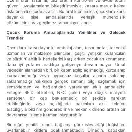
Özenli ürün tasarımı, titiz üretim kontrolleri ve evde tutarlı
güvenli uygulamaların birleştirilmesiyle, kazara maruz kalma
riski önemli ölçüde azaltılır. Bu pratik önlemler, çocuklara karşı
dayanıklı şişe ambalajlarında yerleşik mühendislik
çözümlerinin vazgeçilmez tamamlayıcılarıdır.
Çocuk Koruma Ambalajlarında Yenilikler ve Gelecek
Trendler
Çocuklara karşı dayanıklı ambalaj alanı, tasarımcılar, teknoloji
uzmanları ve malzeme bilimcileri, çeşitli yetişkin kullanıcıları
ve sürdürülebilirlik hedeflerini karşılarken çocukları korumanın
daha iyi yollarını aradıkça gelişmeye devam ediyor. Umut
vadeden alanlardan biri, bir kabın açılıp açılmadığı, kurcalanıp
kurcalanmadığı veya uygunsuz koşullar altında saklanıp
saklanmadığı hakkında gerçek zamanlı bilgi sağlamak için
sensörlerden ve bağlantıdan yararlanan akıllı ambalajdır.
Entegre RFID etiketleri, NFC çipleri veya düşük maliyetli
sensörler, bir kap beklenmedik bir şekilde hareket
ettirildiğinde veya açıldığında bakıcılara akıllı telefon
aracılığıyla bildirim gönderebilir ve mekanik direnci artıran bir
davranışsal izleme katmanı oluşturabilir.
Bir diğer yenilik trendi, bağlama göre işlevselliği değiştiren
uyarlanabilir kilitlere odaklanmaktadır. Örneğin, kapaklar,