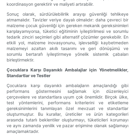
koordinasyon gerektirir ve maliyeti artırabilir.
Sonuç olarak, sürdürülebilirlik arayışı güvenliği tehlikeye
atmamalıdır. Tavizler veriye dayalı olmalıdır: daha çevreci bir
malzeme çocuk güvenliği için gereken mekanik gereksinimleri
karşılayamıyorsa, tüketici eğitiminin iyileştirilmesi ve sorumlu
tedarik zinciri seçimleri gibi alternatif çözümler gerekebilir. En
etkili yol, malzeme inovasyonunu, işlevselliği kaybetmeden
malzemeyi azaltan akıllı tasarımı ve geri dönüşümü ve
sorumlu bertarafı iyileştirmeye yönelik sistemik çabaları
birleştirmektir.
Çocuklara Karşı Dayanıklı Ambalajlar için Yönetmelikler,
Standartlar ve Testler
Çocuklara karşı dayanıklı ambalajların amaçlandığı gibi
performans göstermesini sağlamak için düzenleyici
çerçevelere ve standartlara uyum çok önemlidir. Birçok ülke,
test yöntemlerini, performans kriterlerini ve etiketleme
gereksinimlerini tanımlayan özel mevzuat ve standartlar
oluşturmuştur. Bu kurallar, üreticiler ve ürün kategorileri
arasında tutarlı beklentiler oluşturmayı, tüketicileri korumayı
ve aynı zamanda yenilik ve pazar erişimine olanak sağlamayı
amaçlamaktadır.