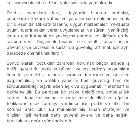
kullanımını birleştiren hibrit yaklaşımlarda yatmaktadır.
Özetle, çocuklara karşı dayanıklı biberon ambalajı,
çocuklarda kazara yutma ve yaralanmaları önlemenin kritik
bir bileşenidir. Dikkatli tasarım, uygun malzemeler, mevzuata
uyum, tutarlı bakım veren uygulamaları ve sürekli yenilikçiliği
içeren çok katmanlı bir yaklaşıma entegre edildiğinde en iyi
sonucu verir. Düşünceli tasarım riski azaltır, ancak insan
davranışı ve çevresel hususlar da güvenliği artırmak için aynı
derecede önemli unsurlardır.
Sonuç olarak, çocukları zarardan korumak birçok alanda iş
birliği gerektirir: üreticiler güvenli ve test edilmiş tasarımlara
öncelik vermelidir; bakıcılar sorumlu depolama ve gözetim
uygulamalıdır; ve politika yapıcılar hem güvenliği hem de
sürdürülebilirliği teşvik eden açık ve uygulanabilir standartlar
belirlemelidir. Bu parçalar bir araya geldiğinde, ambalaj bir
kaptan daha fazlası haline gelir; meraklı elleri ve ağızları
tehlikeden uzak tutmaya yardımcı olan pratik ve etkili bir
koruma aracı olur. Bu makalede ele alınan stratejiler ve
bilgiler, ilgili herkesi daha güvenli evlere ve daha sağlıklı
topluluklara doğru yönlendirebilir.