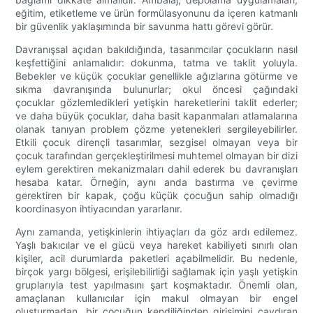
eğitim, etiketleme ve ürün formülasyonunu da içeren katmanlı
bir güvenlik yaklaşımında bir savunma hattı görevi görür.
Davranışsal açıdan bakıldığında, tasarımcılar çocukların nasıl
keşfettiğini anlamalıdır: dokunma, tatma ve taklit yoluyla.
Bebekler ve küçük çocuklar genellikle ağızlarına götürme ve
sıkma davranışında bulunurlar; okul öncesi çağındaki
çocuklar gözlemledikleri yetişkin hareketlerini taklit ederler;
ve daha büyük çocuklar, daha basit kapanmaları atlamalarına
olanak tanıyan problem çözme yetenekleri sergileyebilirler.
Etkili çocuk dirençli tasarımlar, sezgisel olmayan veya bir
çocuk tarafından gerçekleştirilmesi muhtemel olmayan bir dizi
eylem gerektiren mekanizmaları dahil ederek bu davranışları
hesaba katar. Örneğin, aynı anda bastırma ve çevirme
gerektiren bir kapak, çoğu küçük çocuğun sahip olmadığı
koordinasyon ihtiyacından yararlanır.
Aynı zamanda, yetişkinlerin ihtiyaçları da göz ardı edilemez.
Yaşlı bakıcılar ve el gücü veya hareket kabiliyeti sınırlı olan
kişiler, acil durumlarda paketleri açabilmelidir. Bu nedenle,
birçok yargı bölgesi, erişilebilirliği sağlamak için yaşlı yetişkin
gruplarıyla test yapılmasını şart koşmaktadır. Önemli olan,
amaçlanan kullanıcılar için makul olmayan bir engel
oluşturmadan, bir çocuğun kendiliğinden girişimini caydıran