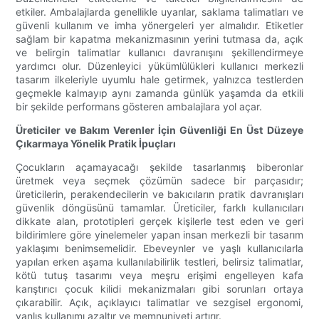
etkiler. Ambalajlarda genellikle uyarılar, saklama talimatları ve
güvenli kullanım ve imha yönergeleri yer almalıdır. Etiketler
sağlam bir kapatma mekanizmasının yerini tutmasa da, açık
ve belirgin talimatlar kullanıcı davranışını şekillendirmeye
yardımcı olur. Düzenleyici yükümlülükleri kullanıcı merkezli
tasarım ilkeleriyle uyumlu hale getirmek, yalnızca testlerden
geçmekle kalmayıp aynı zamanda günlük yaşamda da etkili
bir şekilde performans gösteren ambalajlara yol açar.
Üreticiler ve Bakım Verenler İçin Güvenliği En Üst Düzeye
Çıkarmaya Yönelik Pratik İpuçları
Çocukların açamayacağı şekilde tasarlanmış biberonlar
üretmek veya seçmek çözümün sadece bir parçasıdır;
üreticilerin, perakendecilerin ve bakıcıların pratik davranışları
güvenlik döngüsünü tamamlar. Üreticiler, farklı kullanıcıları
dikkate alan, prototipleri gerçek kişilerle test eden ve geri
bildirimlere göre yinelemeler yapan insan merkezli bir tasarım
yaklaşımı benimsemelidir. Ebeveynler ve yaşlı kullanıcılarla
yapılan erken aşama kullanılabilirlik testleri, belirsiz talimatlar,
kötü tutuş tasarımı veya meşru erişimi engelleyen kafa
karıştırıcı çocuk kilidi mekanizmaları gibi sorunları ortaya
çıkarabilir. Açık, açıklayıcı talimatlar ve sezgisel ergonomi,
yanlış kullanımı azaltır ve memnuniyeti artırır.