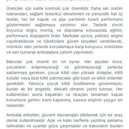
Üreticiler için kalite kontrolü çok önemlidir. Daha sıkı üretim
toleransları, sağlam tedarikçi denetimleri ve periyodik hat içi
testler, her bir kapak ve şişe partisinin tutarlı performans
göstermesini sağlamaya yardımcı olur. Tedarik zinciri
boyunca doğru montaj ve depolama konusunda eğitim,
performans düşüşlerini önler. Markalar ayrıca, yetkisiz erişimi
caydırabilecek ve tüketicilere güven sinyalleri verebilecek,
mümkün olan yerlerde kurcalamaya karşı koruyucu mühürlere
ve seri numaralı ambalajlara yatırım yapmalıdır.
Bakıcılar çok önemli bir rol oynar. Her şeyden önce,
çocukların erişemeyeceği ve göremeyeceği yerlerde
saklanması gereken, çocuk kilidi olan yüksek dolaplar, kilitli
kutular veya özel kilitli çekmeceler gibi basit ve etkili önlemler
gereklidir. Yalnızca çocuk kilidi özelliklerine güvenmeyin;
bunlar ek bir engeldir, dikkatli olmanın yerini tutmaz. Her
kullanımdan sonra kapakları ve tıkaçları tamamen kapalı
konumuna getirin; kısmi kapanma, kazara erişimin yaygın bir
nedenidir.
Ambalaj etiketleri, güvenli davranışları etkilemek için bir araç
olarak kullanılmalıdır. Açık ve kalın harflerle yazılmış saklama
talimatları ve uyarılar göze çarpmalıdır ve bakıcıların bunları