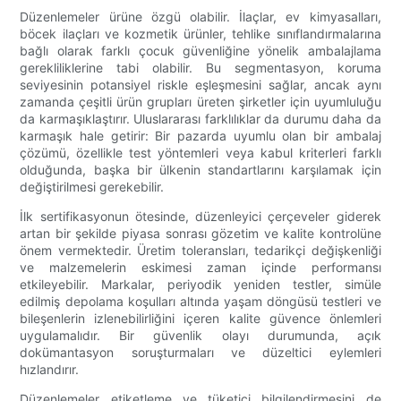
Düzenlemeler ürüne özgü olabilir. İlaçlar, ev kimyasalları,
böcek ilaçları ve kozmetik ürünler, tehlike sınıflandırmalarına
bağlı olarak farklı çocuk güvenliğine yönelik ambalajlama
gerekliliklerine tabi olabilir. Bu segmentasyon, koruma
seviyesinin potansiyel riskle eşleşmesini sağlar, ancak aynı
zamanda çeşitli ürün grupları üreten şirketler için uyumluluğu
da karmaşıklaştırır. Uluslararası farklılıklar da durumu daha da
karmaşık hale getirir: Bir pazarda uyumlu olan bir ambalaj
çözümü, özellikle test yöntemleri veya kabul kriterleri farklı
olduğunda, başka bir ülkenin standartlarını karşılamak için
değiştirilmesi gerekebilir.
İlk sertifikasyonun ötesinde, düzenleyici çerçeveler giderek
artan bir şekilde piyasa sonrası gözetim ve kalite kontrolüne
önem vermektedir. Üretim toleransları, tedarikçi değişkenliği
ve malzemelerin eskimesi zaman içinde performansı
etkileyebilir. Markalar, periyodik yeniden testler, simüle
edilmiş depolama koşulları altında yaşam döngüsü testleri ve
bileşenlerin izlenebilirliğini içeren kalite güvence önlemleri
uygulamalıdır. Bir güvenlik olayı durumunda, açık
dokümantasyon soruşturmaları ve düzeltici eylemleri
hızlandırır.
Düzenlemeler etiketleme ve tüketici bilgilendirmesini de