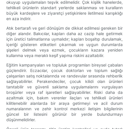
okuyup uygulamaları teşvik edilmelidir. Çok kişilik hanelerde,
tehlikeli ürünlerin standart yerlerde saklanması ve kuralların
büyük kardeşlere ve ziyaretçi yetişkinlere iletilmesi karışıklığı
en aza indirir.
Atık bertarafı ve geri dönüşüm de dikkat edilmesi gereken bir
diğer alandır. Bakıcılar, kapları daha az cazip hale getirmek
için üretici talimatlarına uymalıdır; kapları boşaltıp durulamak,
içeriği gösteren etiketleri çıkarmak ve uygun durumlarda
şişeleri delmek veya ezmek, çocukların kazara yeniden
kullanma veya meraklı keşif yapma riskini azaltabilir.
Eğitim kampanyaları ve topluluk programları bireysel çabaları
güçlendirir. Eczacılar, çocuk doktorları ve toplum sağlığı
çalışanları satış noktalarında ve randevular sırasında rehberlik
sağlayabilirler. Perakendeciler, çocuk kilidi olan ürünleri
tanıtabilir ve güvenli saklama uygulamalarını vurgulayan
broşürler veya raf işaretleri sağlayabilirler. Riski daha da
azaltmak için, bakım verenler ilaçları ve tehlikeli ürünleri
kilitlenebilir alanlarda bir araya getirmeyi ve acil durum
numaralarının ve zehir kontrol merkezi iletişim bilgilerinin
güncel bir listesini görünür bir yerde bulundurmayı
düşünmelidirler.