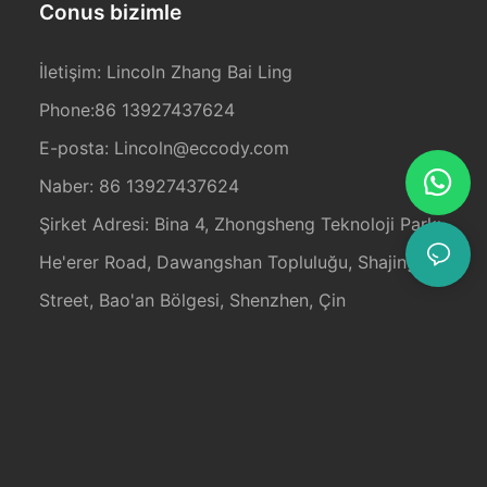
Conus bizimle
İletişim: Lincoln Zhang Bai Ling
Phone:86 13927437624
E-posta:
Lincoln@eccody.com
Naber: 86 13927437624
Şirket Adresi: Bina 4, Zhongsheng Teknoloji Parkı,
He'erer Road, Dawangshan Topluluğu, Shajing
Street, Bao'an Bölgesi, Shenzhen, Çin