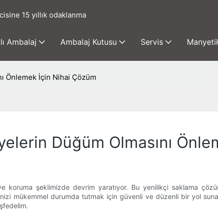
cisine 15 yıllık odaklanma
lı Ambalaj
Ambalaj Kutusu
Servis
Manyetik
nı Önlemek İçin Nihai Çözüm
olyelerin Düğüm Olmasını Önle
ve koruma şeklimizde devrim yaratıyor. Bu yenilikçi saklama çözüm
rinizi mükemmel durumda tutmak için güvenli ve düzenli bir yol suna
şfedelim.