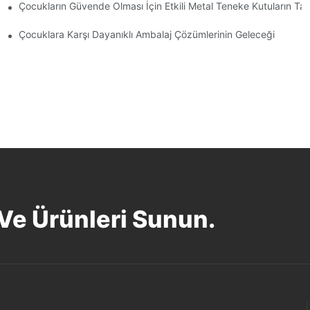
Çocukların Güvende Olması İçin Etkili Metal Teneke Kutuların Tas
üvenliği Sağlamak
Çocuklara Karşı Dayanıklı Ambalaj Çözümlerinin Geleceği
 Ve Ürünleri Sunun.