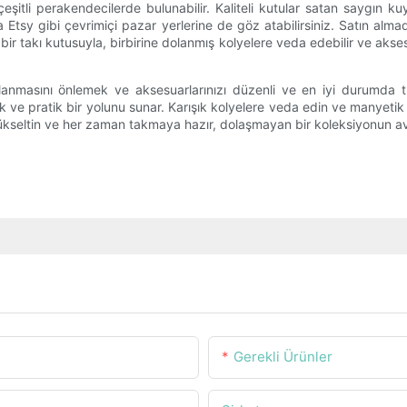
itli perakendecilerde bulunabilir. Kaliteli kutular satan saygın ku
y gibi çevrimiçi pazar yerlerine de göz atabilirsiniz. Satın almada
k bir takı kutusuyla, birbirine dolanmış kolyelere veda edebilir ve aks
dolanmasını önlemek ve aksesuarlarınızı düzenli ve en iyi durumda t
 şık ve pratik bir yolunu sunar. Karışık kolyelere veda edin ve manyetik
seltin ve her zaman takmaya hazır, dolaşmayan bir koleksiyonun ava
Gerekli Ürünler