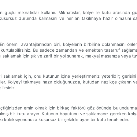
n güçlü mıknatıslar kullanır. Mıknatıslar, kolye ile kutu arasında 
in kusursuz durumda kalmasını ve her an takılmaya hazır olmasını s
 En önemli avantajlarından biri, kolyelerin birbirine dolanmasını önl
 kurtulabilirsiniz. Bu sadece zamandan ve emekten tasarruf sağla
ızı saklamak için şık ve zarif bir yol sunarak, makyaj masanıza veya tuv
saklamak için, onu kutunun içine yerleştirmeniz yeterlidir; gerisini 
ler. Kolyeyi takmaya hazır olduğunuzda, kutudan nazikçe çıkarın ve
irsiniz.
eçtiğinizden emin olmak için birkaç faktörü göz önünde bulundurmanı
pılmış bir kutu arayın. Kutunun boyutunu ve saklamanız gereken kolye 
ı koleksiyonunuza kusursuz bir şekilde uyan bir kutu tercih edin.