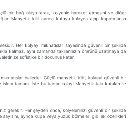
güçlü bir bağ oluşturarak, kolyenin hareket etmesini ve diğer
ağlar. Manyetik kilit ayrıca kutuyu kolayca açıp kapatmanızı
emesidir. Her kolyeyi mıknatıslar sayesinde güvenli bir şekilde
makla kalmaz, aynı zamanda takılarınızın ömrünü uzatmaya da
aletinize sofistike bir dokunuş katar.
mıknatıslar halleder. Güçlü manyetik kilit, kolyeyi güvenli bir
 işlem tamam. İşte bu kadar kolay! Manyetik takı kutuları ile
z gerekir. Her şeyden önce, kolyelerinizi güvenli bir şekilde
sayısını, ayrıca küpe veya yüzük bölmeleri gibi ek özellikleri