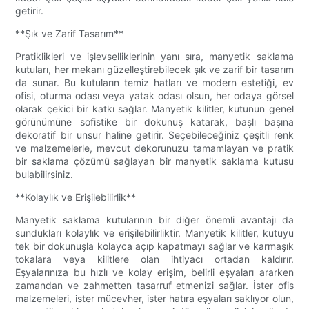
getirir.
**Şık ve Zarif Tasarım**
Pratiklikleri ve işlevselliklerinin yanı sıra, manyetik saklama
kutuları, her mekanı güzelleştirebilecek şık ve zarif bir tasarım
da sunar. Bu kutuların temiz hatları ve modern estetiği, ev
ofisi, oturma odası veya yatak odası olsun, her odaya görsel
olarak çekici bir katkı sağlar. Manyetik kilitler, kutunun genel
görünümüne sofistike bir dokunuş katarak, başlı başına
dekoratif bir unsur haline getirir. Seçebileceğiniz çeşitli renk
ve malzemelerle, mevcut dekorunuzu tamamlayan ve pratik
bir saklama çözümü sağlayan bir manyetik saklama kutusu
bulabilirsiniz.
**Kolaylık ve Erişilebilirlik**
Manyetik saklama kutularının bir diğer önemli avantajı da
sundukları kolaylık ve erişilebilirliktir. Manyetik kilitler, kutuyu
tek bir dokunuşla kolayca açıp kapatmayı sağlar ve karmaşık
tokalara veya kilitlere olan ihtiyacı ortadan kaldırır.
Eşyalarınıza bu hızlı ve kolay erişim, belirli eşyaları ararken
zamandan ve zahmetten tasarruf etmenizi sağlar. İster ofis
malzemeleri, ister mücevher, ister hatıra eşyaları saklıyor olun,