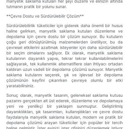
manyetik saklama kutuları her şeyi düzenli ve elinizin altında
tutmanın pratik bir yolunu sunar.
**Çevre Dostu ve Sürdürülebilir Çözüm**
Sürdürülebilirlik tüketiciler için giderek daha önemli bir husus
haline gelirken, manyetik saklama kutuları düzenleme ve
depolama için çevre dostu bir çözüm sunuyor. Bu kutuların
çoğu geri dönüştürülmüş malzemelerden üretiliyor, bu da
çevresel etkilerini azaltmak isteyenler için daha sürdürülebilir
bir seçim olmalarını sağlıyor. Ek olarak, manyetik saklama
kutularının dayanıklı yapısı, tekrar tekrar kullanılabilmelerini
sağlayarak, tek kullanımlık alternatiflere olan ihtiyacı ortadan
kaldıran uzun vadeli bir depolama çözümü sunuyor. Manyetik
saklama kutularını seçerek, şık ve işlevsel bir depolama
çözümünün keyfini çıkarırken çevreye olumlu bir etki
yaratabilirsiniz.
Sonuç olarak, manyetik tasarım, geleneksel saklama kutusu
pazarını gerçekten alt üst ederek, düzenleme ve depolamaya
yeni ve yenilikçi bir yaklaşım sunmuştur. Geliştirilmiş
dayanıklılıkları, şık tasarımları, kullanışlılıkları ve çevre dostu
faydalarıyla manyetik saklama kutuları, modern ve pratik bir
depolama çözümü arayan tüketiciler için popüler bir tercih
haline gelmiştir. İster evinizi ister ofisinizi düzenlemek istiyor