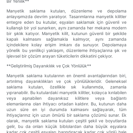
Bir Yenilik**
Manyetik saklama kutuları, düzenleme ve depolama
anlayışımızda devrim yaratıyor. Tasarımlarına manyetik kilitler
entegre eden bu kutular, eşyaları saklamak için güvenli ve
kullanışlı bir yol sunarken, aynı zamanda her mekana modern
bir şıklık katıyor. Manyetik kilit, kutunun güvenli bir şekilde
kapalı kalmasını sağlamakla kalmıyor, aynı zamanda
içindekilere kolay erişim imkanı da sunuyor. Depolamaya
yönelik bu yenilikçi yaklaşım, düzenleme ihtiyaçlarına şık ve
işlevsel bir çözüm arayan tüketicilerin dikkatini çekiyor.
**Geliştirilmiş Dayanıklılık ve Çok Yönlülük**
Manyetik saklama kutularının en önemli avantajlarından biri,
artırılmış dayanıklılıkları ve çok yönlülükleridir. Geleneksel
saklama kutuları, özellikle sık kullanımda, zamanla
yıpranabilir. Bu kutulardaki manyetik kilitler, kolayca kırılabilen
veya aşınabilen dayanıksız kilitlere veya bağlantı
elemanlarına olan ihtiyacı ortadan kaldırır. Bu, kutunun daha
uzun süre en iyi durumda kalmasını sağlayarak, tüm
ihtiyaçlarınız için uzun ömürlü bir saklama çözümü sunar. Ek
olarak, manyetik saklama kutuları çeşitli şekil ve boyutlarda
gelir, bu da onları küçük biblolardan daha büyük eşyalara
kadar çok çeşitli eşyaları barındıracak kadar çok yönlü hale