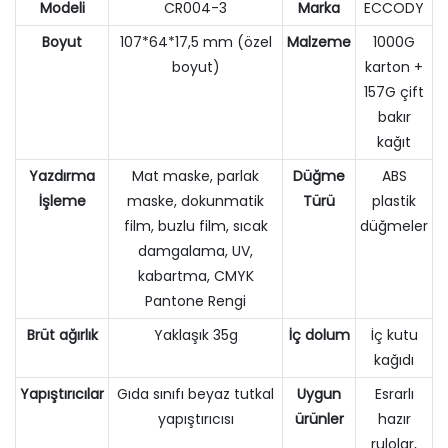
Modeli
CR004-3
Marka
ECCODY
Boyut
107*64*17,5 mm (özel
Malzeme
1000G
boyut)
karton +
157G çift
bakır
kağıt
Yazdırma
Mat maske, parlak
Düğme
ABS
İşleme
maske, dokunmatik
Türü
plastik
film, buzlu film, sıcak
düğmeler
damgalama, UV,
kabartma, CMYK
Pantone Rengi
Brüt ağırlık
Yaklaşık 35g
İç dolum
İç kutu
kağıdı
Yapıştırıcılar
Gıda sınıfı beyaz tutkal
Uygun
Esrarlı
yapıştırıcısı
ürünler
hazır
rulolar,