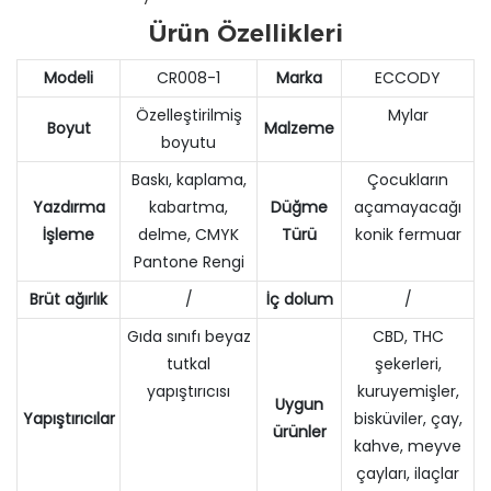
Ürün Özellikleri
Modeli
CR008-1
Marka
ECCODY
Özelleştirilmiş
Mylar
Boyut
Malzeme
boyutu
Baskı, kaplama,
Çocukların
Yazdırma
kabartma,
Düğme
açamayacağı
İşleme
delme, CMYK
Türü
konik fermuar
Pantone Rengi
Brüt ağırlık
/
İç dolum
/
Gıda sınıfı beyaz
CBD, THC
tutkal
şekerleri,
yapıştırıcısı
kuruyemişler,
Uygun
Yapıştırıcılar
bisküviler, çay,
ürünler
kahve, meyve
çayları, ilaçlar