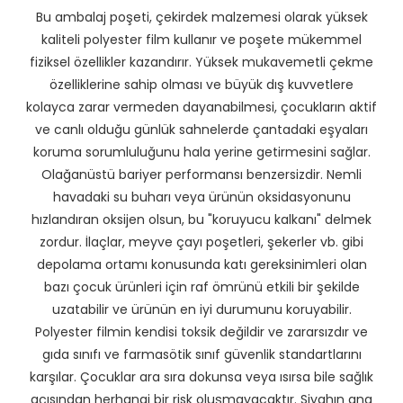
Bu ambalaj poşeti, çekirdek malzemesi olarak yüksek
kaliteli polyester film kullanır ve poşete mükemmel
fiziksel özellikler kazandırır. Yüksek mukavemetli çekme
özelliklerine sahip olması ve büyük dış kuvvetlere
kolayca zarar vermeden dayanabilmesi, çocukların aktif
ve canlı olduğu günlük sahnelerde çantadaki eşyaları
koruma sorumluluğunu hala yerine getirmesini sağlar.
Olağanüstü bariyer performansı benzersizdir. Nemli
havadaki su buharı veya ürünün oksidasyonunu
hızlandıran oksijen olsun, bu "koruyucu kalkanı" delmek
zordur. İlaçlar, meyve çayı poşetleri, şekerler vb. gibi
depolama ortamı konusunda katı gereksinimleri olan
bazı çocuk ürünleri için raf ömrünü etkili bir şekilde
uzatabilir ve ürünün en iyi durumunu koruyabilir.
Polyester filmin kendisi toksik değildir ve zararsızdır ve
gıda sınıfı ve farmasötik sınıf güvenlik standartlarını
karşılar. Çocuklar ara sıra dokunsa veya ısırsa bile sağlık
açısından herhangi bir risk oluşmayacaktır. Siyahın ana