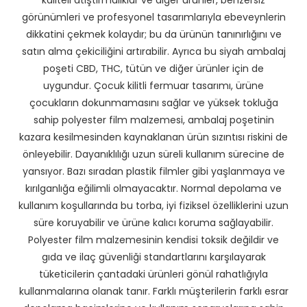
kaliteli atıştırmalıklar ve diğer ürünler, benzersiz
görünümleri ve profesyonel tasarımlarıyla ebeveynlerin
dikkatini çekmek kolaydır; bu da ürünün tanınırlığını ve
satın alma çekiciliğini artırabilir. Ayrıca bu siyah ambalaj
poşeti CBD, THC, tütün ve diğer ürünler için de
uygundur. Çocuk kilitli fermuar tasarımı, ürüne
çocukların dokunmamasını sağlar ve yüksek tokluğa
sahip polyester film malzemesi, ambalaj poşetinin
kazara kesilmesinden kaynaklanan ürün sızıntısı riskini de
önleyebilir. Dayanıklılığı uzun süreli kullanım sürecine de
yansıyor. Bazı sıradan plastik filmler gibi yaşlanmaya ve
kırılganlığa eğilimli olmayacaktır. Normal depolama ve
kullanım koşullarında bu torba, iyi fiziksel özelliklerini uzun
süre koruyabilir ve ürüne kalıcı koruma sağlayabilir.
Polyester film malzemesinin kendisi toksik değildir ve
gıda ve ilaç güvenliği standartlarını karşılayarak
tüketicilerin çantadaki ürünleri gönül rahatlığıyla
kullanmalarına olanak tanır. Farklı müşterilerin farklı esrar