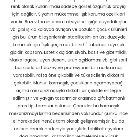
renk olarak kullanılması sadece görsel özgünlük arayışı
için değildir. Siyahın mükemmel ışık koruma özellikleri
vardır. Bazı vitamin besin takviyeleri, ışığa duyarlı ilaçlar
vb. gibi ışıkla kolayca ayrışan ve bozulan çocuk ürünleri
için bu, ürün bileşenlerinin stabilitesini en üst düzeyde
korumak için "ışık geçirmez bir zırh" tabakası koymak
gibidir. kapsam. Estetik açıdan siyah, basit ve gizemlidir.
Marka logosu, uyarı deseni, ürün açıklaması vb. gibi zarif
baskılarla üst düzey ve profesyonel bir marka imajı
yaratabilir, rafta öne çıkabilir ve tüketicilerin dikkatini
çekebilir. Mühür, karmaşık, çocukların açamayacağı
açma mekanizmasıyla dikkatli bir şekilde entegre
edilmiştir ve yaygın tasarımlar arasında çift katmanlı
pres tipi fermuar bulunur. Çocuklar bu karmaşık
mekanizmayı kırma becerisinden yoksundur çünkü ince
el hareketleri henüz tam olarak gelişmemiştir, bu da
onların merak nedeniyle yanlışlıkla tehlikeli eşyalara
dokunmalarını, kazara ilaç yemelerini ve küçük