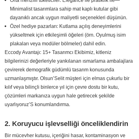
Orta menzilli tüketiciler: Elegance ile pratiklik ile—
Minimalist tasarımlara sahip mat kaplı kutular gibi
dayanıklı ancak uygun maliyetli seçenekleri düşünün.
Özel hediye pazarları: Kutlama açılış deneyimlerini
yükseltmek için etkileşimli öğeleri (örn. Oyulmuş isim
plakaları veya modüler bölmeler) dahil edin.
Eccody Avantajı: 15+ Tasarımcı Ekibimiz, kitleniz
bilgilerinizi değerleriyle yankılanan ısmarlama ambalajlara
çevirerek demografik güdümlü tasarım konusunda
uzmanlaşmıştır. Olsun’Selit müşteri için elmas çukurlu bir
kılıf veya bilinçli binlerce yıl için çevre dostu bir kutu,
çözümleri markanıza uygun hale getirecek şekilde
uyarlıyoruz’S konumlandırma.
2. Koruyucu işlevselliği önceliklendirin
Bir mücevher kutusu, içeriğini hasar, kontaminasyon ve