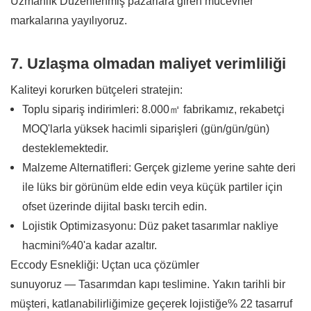
Uzmanlık Düzenlenmiş pazarlara giren mücevher
markalarına yayılıyoruz.
7. Uzlaşma olmadan maliyet verimliliği
Kaliteyi korurken bütçeleri stratejin:
Toplu sipariş indirimleri: 8.000㎡ fabrikamız, rekabetçi
MOQ'larla yüksek hacimli siparişleri (gün/gün/gün)
desteklemektedir.
Malzeme Alternatifleri: Gerçek gizleme yerine sahte deri
ile lüks bir görünüm elde edin veya küçük partiler için
ofset üzerinde dijital baskı tercih edin.
Lojistik Optimizasyonu: Düz paket tasarımlar nakliye
hacmini%40'a kadar azaltır.
Eccody Esnekliği: Uçtan uca çözümler
sunuyoruz — Tasarımdan kapı teslimine. Yakın tarihli bir
müşteri, katlanabilirliğimize geçerek lojistiğe% 22 tasarruf