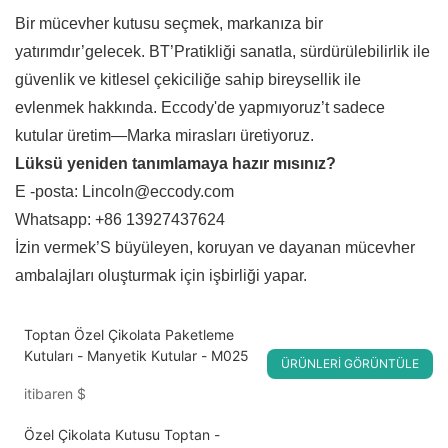
Bir mücevher kutusu seçmek, markanıza bir
yatırımdır’gelecek. BT’Pratikliği sanatla, sürdürülebilirlik ile
güvenlik ve kitlesel çekiciliğe sahip bireysellik ile
evlenmek hakkında. Eccody'de yapmıyoruz’t sadece
kutular üretim—Marka mirasları üretiyoruz.
Lüksü yeniden tanımlamaya hazır mısınız?
E -posta: Lincoln@eccody.com
Whatsapp: +86 13927437624
İzin vermek’S büyüleyen, koruyan ve dayanan mücevher
ambalajları oluşturmak için işbirliği yapar.
Toptan Özel Çikolata Paketleme
Kutuları - Manyetik Kutular - M025
ÜRÜNLERI GÖRÜNTÜLE
itibaren
$
Özel Çikolata Kutusu Toptan -