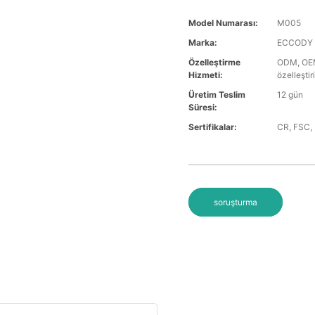
Model Numarası:
M005
Marka:
ECCODY
Özelleştirme
ODM, OEM,
Hizmeti:
özelleştiri
Üretim Teslim
12 gün
Süresi:
Sertifikalar:
CR, FSC, R
soruşturma