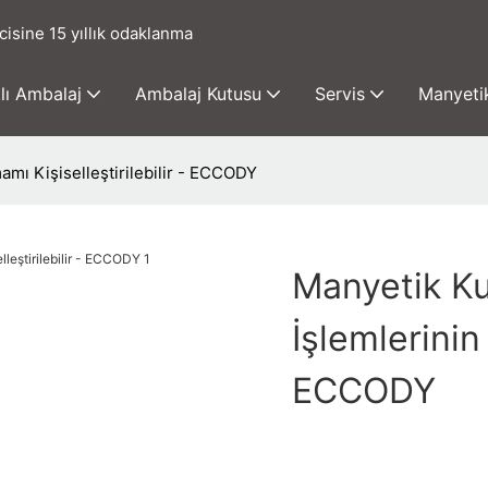
cisine 15 yıllık odaklanma
lı Ambalaj
Ambalaj Kutusu
Servis
Manyetik
mı Kişiselleştirilebilir - ECCODY
Manyetik K
İşlemlerinin
ECCODY