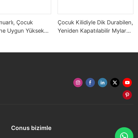
rmuarlı, Çocuk
Çocuk Kilidiyle Dik Durabilen,
ine Uygun Yüksek
Yeniden Kapatılabilir Mylar
Mylar Çantalar
Poşetler (Şekerleme ve Çay
İçin)
Conus bizimle