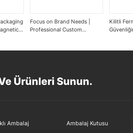
Packaging
Focus on Brand Needs |
Kilitli Fe
Magnetic
Professional Custom
Güvenliğ
Perfume Boxes—ECCODY
Kaliteli 
Magnetic box
 Ve Ürünleri Sunun.
klı Ambalaj
Ambalaj Kutusu