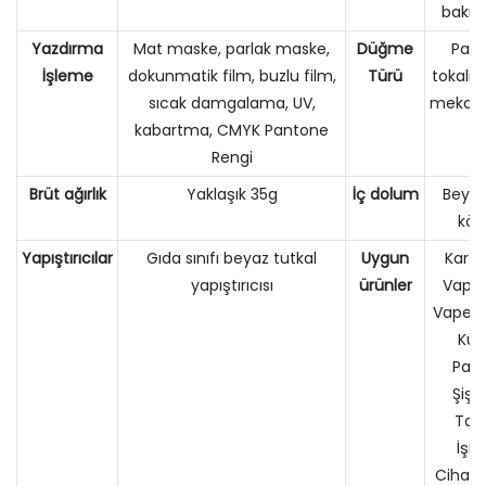
bakır 
Yazdırma
Mat maske, parlak maske,
Düğme
Par
İşleme
dokunmatik film, buzlu film,
Türü
tokalı
sıcak damgalama, UV,
mekani
kabartma, CMYK Pantone
Rengi
Brüt ağırlık
Yaklaşık 35g
İç dolum
Beyaz
köp
Yapıştırıcılar
Gıda sınıfı beyaz tutkal
Uygun
Kartuş
yapıştırıcısı
ürünler
Vape 
Vape K
Küç
Par
Şişel
Takı
İşi
Cihazla