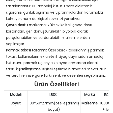
tasarlanmıştır. Bu ambalaj kutusu hem elektronik
sigaranızı günlük aşınma ve yıpranmalardan korumakla
kalmıyor, hem de kişisel zevkinizi yansıtıyor.
Çevre dostu malzeme:
Yüksek kaliteli çevre dostu
kartondan, geri dönüştürülebilir, biyolojik olarak
parçalanabilen ve sürdürülebilir malzemelerden
yapılmıştır.
Parmak tokası tasarımı:
Özel olarak tasarlanmış parmak
tokası, kullanıcıların ek alete ihtiyaç duymadan ambalaj
kutusunu parmak uçlarıyla kolayca açmasına olanak
tanır.
kişiselleştirme:
Kişiselleştirme hizmetleri mevcuttur
ve tercihlerinize göre farklı renk ve desenleri seçebilirsiniz.
Ürün Özellikleri
Modeli
LB001
Marka
ECC
Boyut
100*59*27mm(özelleştirilmiş
Malzeme
1000G 
boyut)
+ 157G