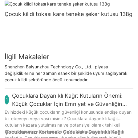
Çocuk kilidi tokası kare teneke şeker kutusu 138g
İlgili Makaleler
Shenzhen Baiyunzhou Technology Co., Ltd., piyasa
değişikliklerine her zaman esnek bir şekilde uyum sağlayarak
çocuk kilidi sektöründe öncü konumdadır.
Çocuklara Dayanıklı Kağıt Kutuların Önemi:
1
Küçük Çocuklar İçin Emniyet ve Güvenliğin
Sağlanması
Evinizdeki küçük çocukların güvenliği konusunda endişe duyan
bir ebeveyn veya vasi misiniz? Çocuklara dayanıklı kağıt
kutuların kazara yutulmasına ve potansiyel olarak tehlikeli
öğelere erişime karşı koruma sağlamada oynadığı kritik rolü
Çocuklarımızı Korumak: Çocuklara Dayanıklı Kağıt
keşfedin. Çocuklara dayanıklı ambalajlar kullanarak küçük