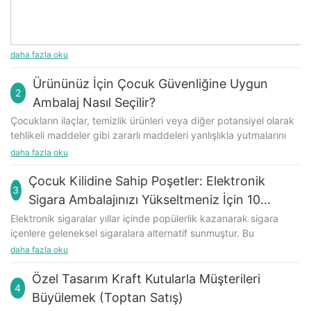
daha fazla oku
Ürününüz İçin Çocuk Güvenliğine Uygun
2
Ambalaj Nasıl Seçilir?
Çocukların ilaçlar, temizlik ürünleri veya diğer potansiyel olarak
tehlikeli maddeler gibi zararlı maddeleri yanlışlıkla yutmalarını
önlemek için çocuklara karşı dayanıklı ambalajlar şarttır. Bir ürün
daha fazla oku
üreticisi olarak, çocukların güvenliğini sağlarken yetişkinlerin de
kullanımını kolaylaştıracak doğru çocuklara karşı dayanıklı
Çocuk Kilidine Sahip Poşetler: Elektronik
3
ambalajı seçmek çok önemlidir. Piyasada çok çeşitli çocuklara
Sigara Ambalajınızı Yükseltmeniz İçin 10
karşı dayanıklı ambalaj seçenekleri bulunduğundan, ürününüz
Neden
Elektronik sigaralar yıllar içinde popülerlik kazanarak sigara
için en uygun olanı seçmek zor olabilir. Bu makalede,
içenlere geleneksel sigaralara alternatif sunmuştur. Bu
düzenlemeler, işlevsellik, kullanım kolaylığı ve maliyet gibi
popülerlikle birlikte, hem yetişkinlerin hem de çocukların
daha fazla oku
faktörleri göz önünde bulundurarak ürününüz için doğru
güvenliğini sağlamak için uygun ambalajlama ihtiyacı da ortaya
çocuklara karşı dayanıklı ambalajı nasıl seçeceğinizi
çıkmıştır. Çocukların yanlışlıkla yutmasını önleme özelliği
Özel Tasarım Kraft Kutularla Müşterileri
inceleyeceğiz.
4
nedeniyle, çocuklara karşı dayanıklı poşetler elektronik sigara
Yönetmelikler
Büyülemek (Toptan Satış)
ambalajlarında önemli bir iyileştirmedir. Bu makalede, elektronik
Ürünleriniz için çocuk kilidi olan ambalaj seçerken, Tüketici Ürün