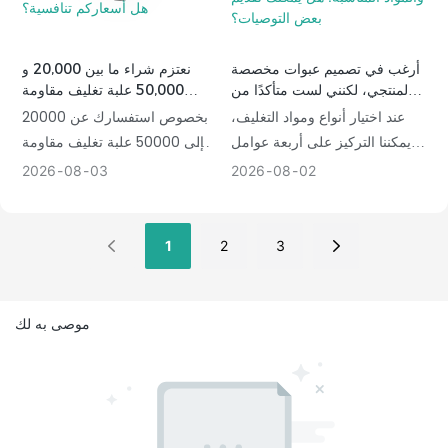
أرغب في تصميم عبوات مخصصة
نعتزم شراء ما بين 20,000 و
لمنتجي، لكنني لست متأكدًا من
50,000 علبة تغليف مقاومة
كيفية اختيار نوع العلبة والمواد
للأطفال لأجهزة تبخير زيت CBD.
عند اختيار أنواع ومواد التغليف،
بخصوص استفسارك عن 20000
المناسبة. هل يمكنك تقديم بعض
هل أسعاركم تنافسية؟
يمكننا التركيز على أربعة عوامل
إلى 50000 علبة تغليف مقاومة
التوصيات؟
أساسية: 1. نوع المنتج ووزنه، 2.
للأطفال لمنتجات تبخير CBD، أود
2026
08
03
2026
08
02
مكانة العلامة التجارية وتجربة فتح
أن أقدم لك إجابة واضحة: نعم،
العبوة، 3. الميزانية والحد الأدنى
لدينا بالتأكيد ميزة سعرية كبيرة.
للطلب، 4. متطلبات الامتثال
1
2
3
الخاصة (مثل معايير سلامة
الأطفال). بمجرد تحديد هذه
النقاط، يتم الانتهاء من اختيار مواد
موصى به لك
التغليف. فيما يلي، نوضح عملية
اتخاذ القرار العامة، وجداول
مقارنة لأنواع ومواد الصناديق،
والمجموعات الموصى بها مصنفة
حسب فئة المنتج.