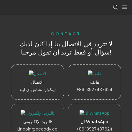
CONTACT
لا تتردد في الاتصال بنا إذا كان لديك
سؤال أو فقط تريد أن تقول مرحبا!
هاتف
الاتصال
+86 13927437624
لينكولن تشانغ باي لينغ
ال WhatsApp
البريد الإلكتروني:
Lincoln@eccody.co
+86 13927437624