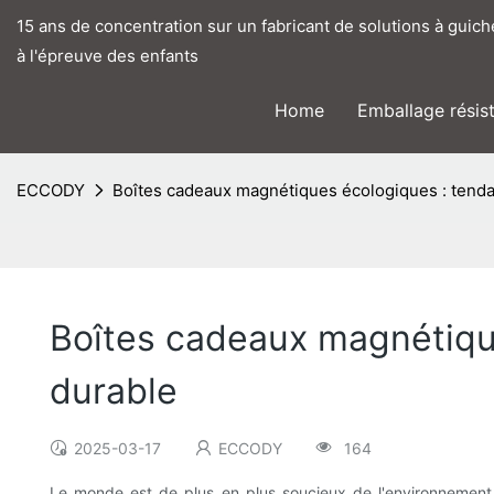
15 ans de concentration sur un fabricant de solutions à guic
à l'épreuve des enfants
Home
Emballage résis
ECCODY
Boîtes cadeaux magnétiques écologiques : tenda
Boîtes cadeaux magnétiqu
durable
2025-03-17
ECCODY
164
Le monde est de plus en plus soucieux de l'environnement e