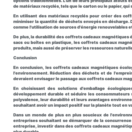
options traditionnelles. L'un de leurs principaux atout
de matériaux recyclés, tels que le carton ou le papier, qu
En utilisant des matériaux recyclés pour créer des co
minimiser la quantité de déchets envoyés en décharge. D
comme l'utilisation de sources d'énergie renouvelables et 
De plus, la durabilité des coffrets cadeaux magnétiques
sacs ou boîtes en plastique, les coffrets cadeaux magné
produits, mais aussi de préserver les ressources naturell
Conclusion
En conclusion, les coffrets cadeaux magnétiques écol
l'environnement. Réduction des déchets et de l'emprein
devraient envisager le passage aux coffrets cadeaux ma
En choisissant des solutions d'emballage écologiq
développement durable et séduire les consommateurs so
polyvalence, leur durabilité et leurs avantages environ
souhaitant avoir un impact positif sur la planète tout en 
Dans un monde de plus en plus soucieux de l'environn
entreprises souhaitant se démarquer de la concurrenc
entreprise, investir dans des coffrets cadeaux magnétiq
plus durable.