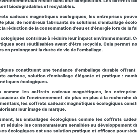
s environnementaux réside dans leur composition. Les coffrets 
i sont biodégradables et recyclables.
ffrets cadeaux magnétiques écologiques, les entreprises peuv
e plus, de nombreux fabricants de solutions d'emballage écolog
la réduction de la consommation d'eau et d'énergie lors de la fa
 écologiques contribue à réduire leur impact environnemental. C
tiques sont réutilisables avant d'être recyclés. Cela permet 
es en prolongeant la durée de vie de l'emballage.
ogiques constituent une tendance d'emballage durable offran
te carbone, solution d'emballage élégante et pratique : nomb
gnétiques écologiques.
ues comme les coffrets cadeaux magnétiques, les entrepri
ucieux de l'environnement, de plus en plus à la recherche de
nementaux, les coffrets cadeaux magnétiques écologiques constit
valorisant leur image de marque.
ement, les emballages écologiques comme les coffrets cadeau
e et séduire les consommateurs sensibles au développement d
ues écologiques est une solution pratique et efficace pour rédu