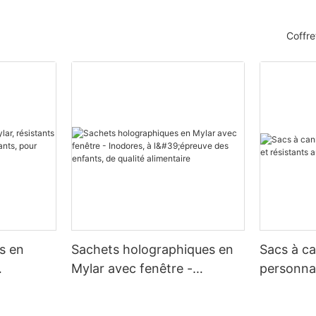
Coffre
s en
Sachets holographiques en
Sacs à c
Mylar avec fenêtre -
personnal
enfants,
Inodores, à l'épreuve des
aux enfa
é.
enfants, de qualité