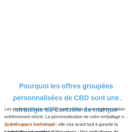
Pourquoi les offres groupées
personnalisées de CBD sont une
stratégie de contrôle de marque
Les produits à base de CBD sont soumis à une réglementation
extrêmement stricte. La personnalisation de votre emballage ne
se limite pas à l'esthétique ; elle vise avant tout à garantir la
Questions de conformité