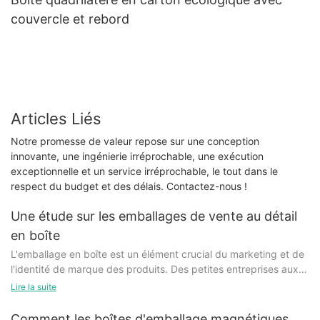
couvercle et rebord
Articles Liés
Notre promesse de valeur repose sur une conception
innovante, une ingénierie irréprochable, une exécution
exceptionnelle et un service irréprochable, le tout dans le
respect du budget et des délais. Contactez-nous !
Une étude sur les emballages de vente au détail
en boîte
L'emballage en boîte est un élément crucial du marketing et de
l'identité de marque des produits. Des petites entreprises aux
grandes sociétés, le mode d'emballage d'un produit peut
Lire la suite
influencer considérablement la perception et les décisions
d'achat des consommateurs. Cet article propose une étude
Comment les boîtes d'emballage magnétiques