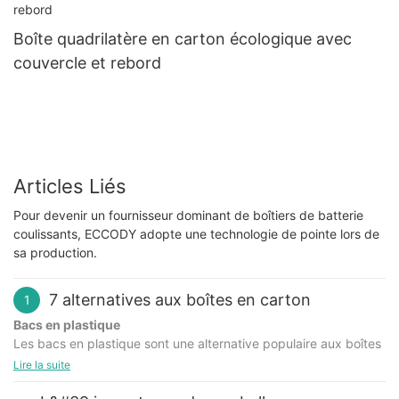
Boîte quadrilatère en carton écologique avec
couvercle et rebord
Articles Liés
Pour devenir un fournisseur dominant de boîtiers de batterie
coulissants, ECCODY adopte une technologie de pointe lors de
sa production.
7 alternatives aux boîtes en carton
1
Bacs en plastique
Les bacs en plastique sont une alternative populaire aux boîtes
en carton grâce à leur durabilité et leur réutilisabilité.
Lire la suite
Disponibles en différentes tailles et formes, ils conviennent à