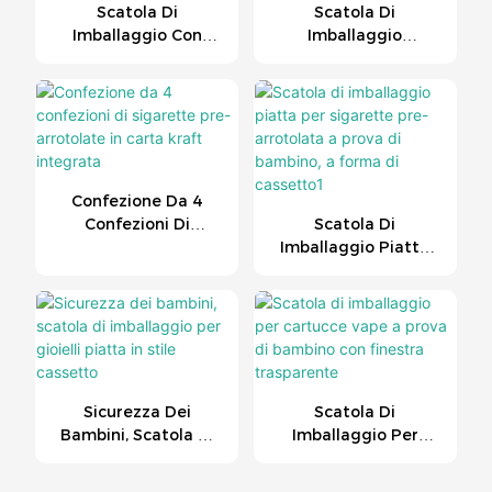
Scatola Di
Scatola Di
Imballaggio Con
Imballaggio
Blocco Per Bambini
Integrata Per
Con Caramelle THC
Sigaretta
Stampata UV
Elettronica E
Atomizzatore Di
Sicurezza Per
Bambini
Confezione Da 4
Confezioni Di
Scatola Di
Sigarette Pre-
Imballaggio Piatta
Arrotolate In Carta
Per Sigarette Pre-
Kraft Integrata
Arrotolata A Prova Di
Bambino, A Forma Di
Cassetto1
Sicurezza Dei
Scatola Di
Bambini, Scatola Di
Imballaggio Per
Imballaggio Per
Cartucce Vape A
Gioielli Piatta In Stile
Prova Di Bambino