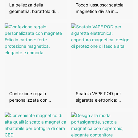
La bellezza della
Tocco lussuoso: scatola
geometria: barattolo di
magnetica divisa in
vetro CR di fascia alta,
cartone rigido
scatola magnetica apribile
personalizzata di fascia
esagonale, arte per
alta
conservare
Confezione regalo
Scatola VAPE POD per
personalizzata con
sigaretta elettronica:
magnete Folio in cartone:
copertura magnetica,
forte protezione
design di protezione di
magnetica, elegante e
fascia alta
comoda