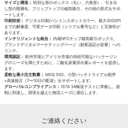
サイズと構造：
特別な形のボックス（丸い、六角形）、引き出
し型の階層化、フリップトップの磁気吸引、その他の形式をサポ
ートします。
印刷技術：
デジタル印刷/パントンスポットカラー、最大300DPI
までの解像度、可変データ印刷（シリアル番号など）と互換性が
あります。
インテリジェントな統合：
内蔵NFCチップ磁気吸引ボックス、
ブランドデジタルマーケティングページ（顧客認証が必要）への
リンク。
環境認証：
欧州市場とアメリカ市場の持続可能なパッケージン
グのニーズを満たすために、二酸化炭素排出量レポートを提供し
ます。
柔軟な最小注文数量：
MOQ 500、小型バッチトライアル順序
+高速校正（7〜10日の配達）をサポートします。
グローバルコンプライアンス：
ISTA 3A輸送テストに準拠し、規
制に到達し、国境を越えた物流ニーズに適応します。
ご連絡ください