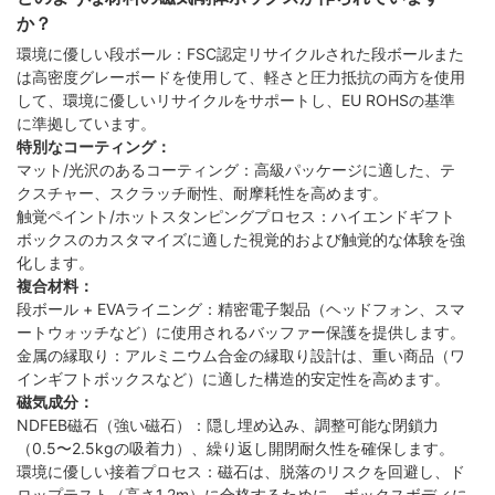
か？
環境に優しい段ボール：FSC認定リサイクルされた段ボールまた
は高密度グレーボードを使用して、軽さと圧力抵抗の両方を使用
して、環境に優しいリサイクルをサポートし、EU ROHSの基準
に準拠しています。
特別なコーティング：
マット/光沢のあるコーティング：高級パッケージに適した、テ
クスチャー、スクラッチ耐性、耐摩耗性を高めます。
触覚ペイント/ホットスタンピングプロセス：ハイエンドギフト
ボックスのカスタマイズに適した視覚的および触覚的な体験を強
化します。
複合材料：
段ボール + EVAライニング：精密電子製品（ヘッドフォン、スマ
ートウォッチなど）に使用されるバッファー保護を提供します。
金属の縁取り：アルミニウム合金の縁取り設計は、重い商品（ワ
インギフトボックスなど）に適した構造的安定性を高めます。
磁気成分：
NDFEB磁石（強い磁石）：隠し埋め込み、調整可能な閉鎖力
（0.5〜2.5kgの吸着力）、繰り返し開閉耐久性を確保します。
環境に優しい接着プロセス：磁石は、脱落のリスクを回避し、ド
ロップテスト（高さ1.2m）に合格するために、ボックスボディに