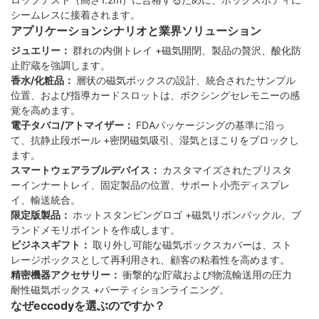
シームレスに接着されます。
アプリケーションシナリオと業界ソリューション
ジュエリー：
群れの内側トレイ +磁気開閉、製品の贅沢、酸化防
止貯蔵を強調します。
香水/化粧品：
層状の磁気ボックスの設計、統合されたサンプル
位置、および指導カードスロットは、ボクシングセレモニーの感
覚を高めます。
電子タバコ/アトマイザー：
FDAパッケージングの基準に沿っ
て、抗静止段ボール +密閉磁気吸引、湿気とほこりをブロックし
ます。
スマートウェアラブルデバイス：
カスタマイズされたブリスタ
ーインナートレイ、固定製品の位置、サポート小売ディスプレ
イ、輸送統合。
限定版製品：
ホットスタンピングロゴ +磁気リボンバックル、ブ
ランドメモリポイントを作成します。
ビジネスギフト：
取り外し可能な磁気ボックスカバーは、スト
レージボックスとして再利用され、顧客の粘着性を高めます。
精密機器アクセサリー：
衝撃的な貯蔵および物流輸送用の圧力
耐性磁気ボックス +パーティションライニング。
なぜeccodyを選ぶのですか？