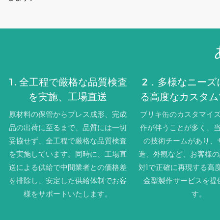
1. 全工程で厳格な品質検査
2．多様なニーズ
を実施、工場直送
る高度なカスタム
グ
原材料の保管からプレス成形、完成
ブリキ缶のカスタマイ
品の出荷に至るまで、品質には一切
作が伴うことが多く、
妥協せず、全工程で厳格な品質検査
の技術チームがあり、
を実施しています。同時に、工場直
造、外観など、お客様の
送による供給で中間業者との価格差
対1で正確に再現する高
を排除し、安定した供給体制でお客
金型製作サービスを提
様をサポ​​ートいたします。
す。