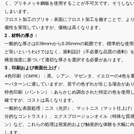
く、ブリキメッキ鋼板を使用することが不可欠です。そうしな
しまいます。
フロスト加工のブリキ：表面にフロスト加工を施すことで、よ
傷性を実現していますが、価格は高くなります。
2．材料の厚さ：
一般的な厚さは0.19mmから0.35mmの範囲です。標準的な使用
ど良いというわけではなく、過剰設計（不必要な品質の過剰）
構造強度に基づいて適切な厚さを選択する必要があります。
3．印刷および表面仕上げ：
4色印刷（CMYK）：黒、シアン、マゼンタ、イエローの4色を
ーパターンに適していますが、若干の色ずれが生じる場合があ
特色印刷（パントン）：あらかじめ調合された特定の色を使用
確ですが、コストは高くなります。
一般的な表面処理：ニス（光沢）、マットニス（マット仕上げ
分的なコントラスト）、エクスプロージョンオイル（特殊な質感
ン）など。これらの処理は視覚的および触覚的な体験を大幅に
します。