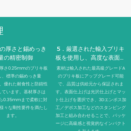
理
板の厚さと錫めっき
5．厳選された輸入ブリキ
量の精密制御
板を使用し、高度な表面処
理工程を採用。
厚さ0.25mmのブリキ板
素材は輸入された最高級グレードA
し、標準の錫めっき量
のブリキ板にアップグレード可能
²で、優れた耐食性と防錆性
で、品質は供給元から保証されま
しています。基材厚さは
す。表面仕上げは光沢仕上げとマッ
から0.35mmまで柔軟に対
ト仕上げを選択でき、3Dエンボス加
様々な剛性要件を満たし
工／デボス加工などのスタンピング
ます。
加工と組み合わせることで、パッケ
ージに高級感と視覚的なインパクト