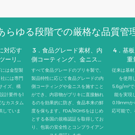
あらゆる段階での厳格な品質管
に対応す
3．食品グレード素材、内
4．基
ツーリン
側コーティング、金ニスに
重
よる二重保護
ズには金型製
すべて食品グレードのブリキ製で、
従来は基材
当社には専門
製品特性に応じて食品グレードの内
を使用
サイズ、構
側コーティングや金ニスを施すこと
5.6g/m
設計要件を1
ができ、内容物がブリキに直接触れ
能を実現
度なカスタム
るのを効果的に防ぎ、食品本来の鮮
0.19mm
供していま
度を保ちます。FDA/ROHSをはじめ
応可能で、
とする各国の規格認証を取得してお
り、包装の安全性とコンプライアン