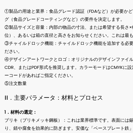
①製品の用途と業界：食品グレード認証（FDAなど）が必要か
グ（食品グレードコーティングなど）の要件を決定します。
②製品サイズと容量：内部の物品の寸法、または希望する長さ×
位）、あるいは箱の直径と高さをお知らせください。これは最
③チャイルドロック機能：チャイルドロック機能を追加する必
ださい。
④デザインアートワークとロゴ：オリジナルのデザインファイル
CDR、またはPDF形式を推奨します。カラーモードはCMYKに
ーコードがあればご指定ください。
⑤注文数量
II．主要パラメータ：材料とプロセス
1．材料の選定：
ブリキ（ブリキメッキ鋼板）：これは業界標準です。表面には
り、錆や腐食を効果的に防ぎます。安価な「ベースプレート鉄