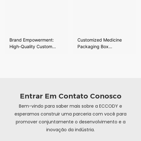
Brand Empowerment:
Customized Medicine
High-Quality Custom
Packaging Box
Medicine Boxes Designed
Environmentally fFriendly
for Pharmaceutical
And Recyclable Custom
Packaging
Color Box
Entrar Em Contato Conosco
Bem-vindo para saber mais sobre a ECCODY e
esperamos construir uma parceria com você para
promover conjuntamente o desenvolvimento e a
inovação da indústria.