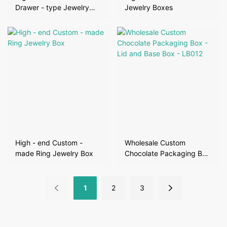
Drawer - type Jewelry
Jewelry Boxes
Box1
High - end Custom -
Wholesale Custom
made Ring Jewelry Box
Chocolate Packaging Box
- Lid and Base Box -
LB012
1
2
3