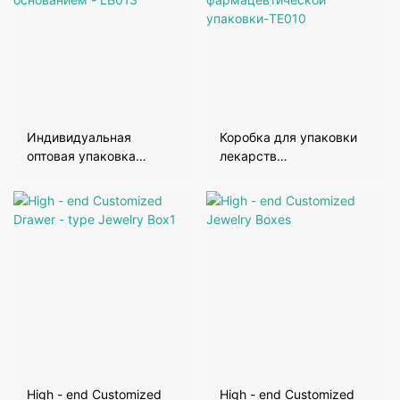
Индивидуальная
Коробка для упаковки
оптовая упаковка
лекарств
шоколада - коробка с
Индивидуальные
крышкой и основанием -
коробки для
LB013
фармацевтической
упаковки-TE010
High - end Customized
High - end Customized