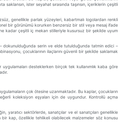
aklansın, ister seyahat sırasında taşınsın, içeriklerin çeşitli
zsüz, genellikle parlak yüzeyleri, kabartmalı logolardan renkli
yonel bir görünümü korurken benzersiz bir stil veya mesaj ifade
e kadar çeşitli iç mekan stilleriyle kusursuz bir şekilde uyum
liği – dokunulduğunda serin ve elde tutulduğunda tatmin edici –
ombinasyonu, çocuklarının ilaçlarını güvenli bir şekilde saklamak
ilir uygulamaları desteklerken birçok tek kullanımlık kaba göre
adır.
bi uygulamaların çok ötesine uzanmaktadır. Bu kaplar, çocukların
ğerli koleksiyon eşyaları için de uygundur. Kontrollü açma
n, yaratıcı sektörlerde, sanatçılar ve el sanatçıları genellikle
bir kap, özellikle tehlikeli olabilecek malzemeler söz konusu