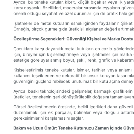
Ayrıca, bu teneke kutular, kibrit, küçük bıçaklar veya ilk yar
karşı dayanıklı özellikleri, maceralar sırasında eşyaların güv
önemli olduğu seyahat ve özel durumlar için de pratik hale geti
İşletmeler de metal kutuların esnekliğinden faydalanır. Şirket l
Örneğin, birçok gurme gıda üreticisi, algılanan değeri artırma
Özelleştirme Seçenekleri: Güvenliği Kişisel ve Marka Dostu
Çocuklara karşı dayanıklı metal kutuların en cazip yönlerinden b
için, bireyler için kişiselleştirmeye veya işletmeler için mar
estetiğe göre uyarlanmış boyut, şekil, renk, grafik ve kabartma
Kişiselleştirilmiş teneke kutular, isimler, tarihler veya anla
kullanımı teşvik eden ve dekoratif bir unsur koruyan tasarımlar
güvenliğini güçlendirebilecek unutulmaz bir kutu açma deneyim
Ayrıca, baskı teknolojisindeki gelişmeler, karmaşık grafikleri
üreticiler, tenekenin geri dönüştürülebilir doğasını tamamlay
Görsel özelleştirmenin ötesinde, belirli içerikleri daha güvenl
düzenlemek için ek parçalar, bölmeler veya dolgulu astarlar
gereksinimlerini karşılamasını sağlar.
Bakım ve Uzun Ömür: Teneke Kutunuzu Zaman İçinde Güven