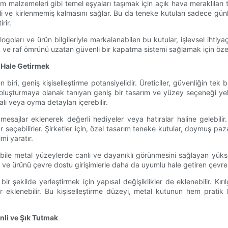
dım malzemeleri gibi temel eşyaları taşımak için açık hava meraklıları 
enli ve kirlenmemiş kalmasını sağlar. Bu da teneke kutuları sadece g
rir.
ogoları ve ürün bilgileriyle markalanabilen bu kutular, işlevsel ihtiyaçl
k ve raf ömrünü uzatan güvenli bir kapatma sistemi sağlamak için özel
 Hale Getirmek
iri, geniş kişiselleştirme potansiyelidir. Üreticiler, güvenliğin tek ba
ka oluşturmaya olanak tanıyan geniş bir tasarım ve yüzey seçeneği yelpa
lı veya oyma detayları içerebilir.
mlı mesajlar eklenerek değerli hediyeler veya hatıralar haline gelebil
 seçebilirler. Şirketler için, özel tasarım teneke kutular, doymuş paza
i yaratır.
n bile metal yüzeylerde canlı ve dayanıklı görünmesini sağlayan yüks
an ve ürünü çevre dostu girişimlerle daha da uyumlu hale getiren çev
i bir şekilde yerleştirmek için yapısal değişiklikler de eklenebilir. 
 eklenebilir. Bu kişiselleştirme düzeyi, metal kutunun hem pratik h
li ve Şık Tutmak