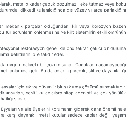
lı olarak, metal o kadar çabuk bozulmaz, leke tutmaz veya koku
urumda, dikkatli kullanıldığında dış yüzey yıllarca parlaklığını
unlar mekanik parçalar olduğundan, kir veya korozyon bazen
bu tür sorunların önlenmesine ve kilit sisteminin etkili ömrünün
ofesyonel restorasyon genellikle onu tekrar çekici bir duruma
ma belirtilerini bile takdir eder.
ğında uygun maliyetli bir çözüm sunar. Çocukların açamayacağı
 anlamına gelir. Bu da onları, güvenlik, stil ve dayanıklılığı
i eşyalar için şık ve güvenilir bir saklama çözümü sunmaktadır.
k unsurları, çeşitli kullanıcılara hitap eden stil ve çok yönlülük
hatlığı sunar.
Eşyaları ve aile üyelerini korumanın giderek daha önemli hale
ara karşı dayanıklı metal kutular sadece kaplar değil, yaşam