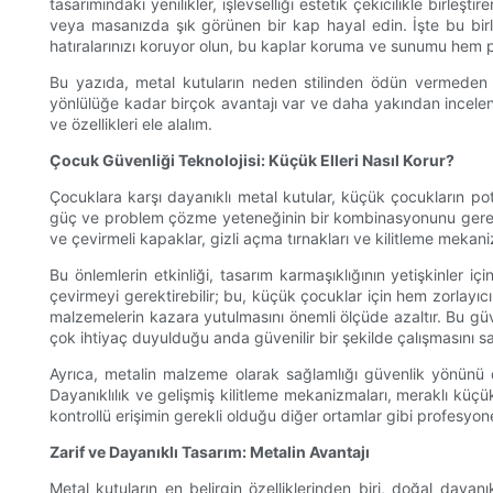
tasarımındaki yenilikler, işlevselliği estetik çekicilikle birl
veya masanızda şık görünen bir kap hayal edin. İşte bu birleş
hatıralarınızı koruyor olun, bu kaplar koruma ve sunumu hem p
Bu yazıda, metal kutuların neden stilinden ödün vermeden ek
yönlülüğe kadar birçok avantajı var ve daha yakından incelenme
ve özellikleri ele alalım.
Çocuk Güvenliği Teknolojisi: Küçük Elleri Nasıl Korur?
Çocuklara karşı dayanıklı metal kutular, küçük çocukların potan
güç ve problem çözme yeteneğinin bir kombinasyonunu gerektiren
ve çevirmeli kapaklar, gizli açma tırnakları ve kilitleme mekanizma
Bu önlemlerin etkinliği, tasarım karmaşıklığının yetişkinler i
çevirmeyi gerektirebilir; bu, küçük çocuklar için hem zorlayıc
malzemelerin kazara yutulmasını önemli ölçüde azaltır. Bu güven
çok ihtiyaç duyulduğu anda güvenilir bir şekilde çalışmasını s
Ayrıca, metalin malzeme olarak sağlamlığı güvenlik yönünü d
Dayanıklılık ve gelişmiş kilitleme mekanizmaları, meraklı küçük
kontrollü erişimin gerekli olduğu diğer ortamlar gibi profesyon
Zarif ve Dayanıklı Tasarım: Metalin Avantajı
Metal kutuların en belirgin özelliklerinden biri, doğal dayanık