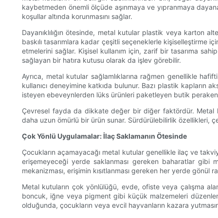
kaybetmeden önemli ölçüde aşınmaya ve yıpranmaya dayanabilirle
koşullar altında korunmasını sağlar.
Dayanıklılığın ötesinde, metal kutular plastik veya karton alt
baskılı tasarımlara kadar çeşitli seçeneklerle kişiselleştirme
etmelerini sağlar. Kişisel kullanım için, zarif bir tasarıma 
sağlayan bir hatıra kutusu olarak da işlev görebilir.
Ayrıca, metal kutular sağlamlıklarına rağmen genellikle hafift
kullanıcı deneyimine katkıda bulunur. Bazı plastik kapların aksi
isteyen ebeveynlerden lüks ürünleri paketleyen butik perakendec
Çevresel fayda da dikkate değer bir diğer faktördür. Metal kut
daha uzun ömürlü bir ürün sunar. Sürdürülebilirlik özellikleri, ç
Çok Yönlü Uygulamalar: İlaç Saklamanın Ötesinde
Çocukların açamayacağı metal kutular genellikle ilaç ve takviye
erişemeyeceği yerde saklanması gereken baharatlar gibi mu
mekanizması, erişimin kısıtlanması gereken her yerde gönül rahat
Metal kutuların çok yönlülüğü, evde, ofiste veya çalışma alanın
boncuk, iğne veya pigment gibi küçük malzemeleri düzenlemek 
olduğunda, çocukların veya evcil hayvanların kazara yutmasın