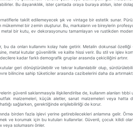
r. Bu dayanıklılık, ister çantada oraya buraya atılsın, ister dolapta s
ernatiflerle taklit edilemeyecek şık ve vintage bir estetik sunar. Pürü
 için mükemmel bir zemin oluşturur. Bu, markaların ve bireylerin profes
sahip metal bir kutu, ev dekorasyonunu tamamlayan ve rustikden modern
ir, bu da onları kullanımı kolay hale getirir. Metalin dokunsal özel
ne, metal kutular güvenilirlik ve kalite hissi verir. Bu stil ve işlev k
ilere kadar farklı demografik gruplar arasında çekiciliğini artırır.
ular geri dönüştürülebilir ve tekrar kullanılabilir olup, sürdürüleb
evre bilincine sahip tüketiciler arasında cazibelerini daha da artırmakt
lerin güvenli saklanmasıyla ilişkilendirilse de, kullanım alanları tıb
tfak malzemeleri, küçük aletler, sanat malzemeleri veya hatta de
lığı sağlarken, gerektiğinde erişilebilirliği de korur.
da birden fazla işlevi yerine getirebilecekleri anlamına gelir. Örneği
ve korumak için bu kutuları kullanırlar. Güvenli, çocuk kilidi olan 
ı veya solumasını önler.