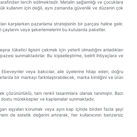
tarafından tercih edilmektedir. Metalin sağlamlığı ve çocuklara
ünlük kullanım için değil, aynı zamanda güvenlik ve düzenin çok
arı karşılarken pazarlama stratejisinin bir parçası haline gelir.
 çaylarını veya şekerlemelerini bu kutularda paketler.
şına tüketici ilgisini çekmek için yeterli olmadığını anladıkları
zesi sunmaktadırlar. Bu kişiselleştirme, belirli ihtiyaçlara ve
ir. Ebeveynler veya bakıcılar, aile üyelerine hitap eden, doğru
rlarda bir markayı farklılaştırabilecek, marka kimliğini ve ürün
ek çözünürlüklü, tam renkli tasarımlara olanak tanımıştır. Bazı
re dostu mürekkepler ve kaplamalar sunmaktadır.
Kırılgan eşyaları korumak veya aynı kap içinde birden fazla şeyi
em de estetik değerini artırarak, her kullanıcının benzersiz