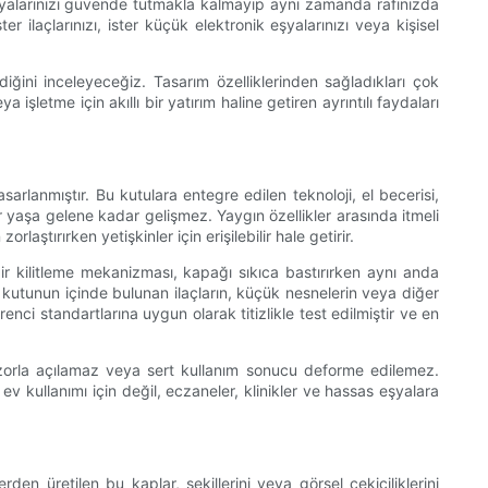
as eşyalarınızı güvende tutmakla kalmayıp aynı zamanda rafınızda
ilaçlarınızı, ister küçük elektronik eşyalarınızı veya kişisel
ğini inceleyeceğiz. Tasarım özelliklerinden sağladıkları çok
etme için akıllı bir yatırım haline getiren ayrıntılı faydaları
sarlanmıştır. Bu kutulara entegre edilen teknoloji, el becerisi,
r yaşa gelene kadar gelişmez. Yaygın özellikler arasında itmeli
laştırırken yetişkinler için erişilebilir hale getirir.
 bir kilitleme mekanizması, kapağı sıkıca bastırırken aynı anda
e kutunun içinde bulunan ilaçların, küçük nesnelerin veya diğer
nci standartlarına uygun olarak titizlikle test edilmiştir ve en
, zorla açılamaz veya sert kullanım sonucu deforme edilemez.
ev kullanımı için değil, eczaneler, klinikler ve hassas eşyalara
rden üretilen bu kaplar, şekillerini veya görsel çekiciliklerini