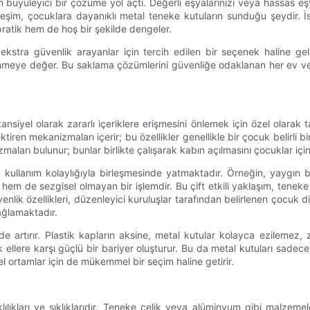
eştiren büyüleyici bir çözüme yol açtı. Değerli eşyalarınızı veya hass
im, çocuklara dayanıklı metal teneke kutuların sunduğu şeydir. İster 
ratik hem de hoş bir şekilde dengeler.
stra güvenlik arayanlar için tercih edilen bir seçenek haline geldi
ye değer. Bu saklama çözümlerini güvenliğe odaklanan her ev veya işl
siyel olarak zararlı içeriklere erişmesini önlemek için özel olarak ta
 mekanizmaları içerir; bu özellikler genellikle bir çocuk belirli bi
ları bulunur; bunlar birlikte çalışarak kabın açılmasını çocuklar için zor
çin kullanım kolaylığıyla birleşmesinde yatmaktadır. Örneğin, yaygın
ı hem de sezgisel olmayan bir işlemdir. Bu çift etkili yaklaşım, tenek
lik özellikleri, düzenleyici kuruluşlar tarafından belirlenen çocuk dire
ağlamaktadır.
e artırır. Plastik kapların aksine, metal kutular kolayca ezilemez
 ellere karşı güçlü bir bariyer oluşturur. Bu da metal kutuları sadece 
el ortamlar için de mükemmel bir seçim haline getirir.
lılıkları ve şıklıklarıdır. Teneke çelik veya alüminyum gibi malzemele