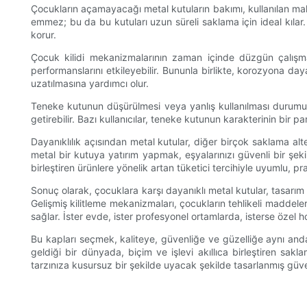
Çocukların açamayacağı metal kutuların bakımı, kullanılan mal
emmez; bu da bu kutuları uzun süreli saklama için ideal kılar. 
korur.
Çocuk kilidi mekanizmalarının zaman içinde düzgün çalışma
performanslarını etkileyebilir. Bununla birlikte, korozyona day
uzatılmasına yardımcı olur.
Teneke kutunun düşürülmesi veya yanlış kullanılması durumund
getirebilir. Bazı kullanıcılar, teneke kutunun karakterinin bir pa
Dayanıklılık açısından metal kutular, diğer birçok saklama a
metal bir kutuya yatırım yapmak, eşyalarınızı güvenli bir şek
birleştiren ürünlere yönelik artan tüketici tercihiyle uyumlu, prat
Sonuç olarak, çocuklara karşı dayanıklı metal kutular, tasarım
Gelişmiş kilitleme mekanizmaları, çocukların tehlikeli maddelere 
sağlar. İster evde, ister profesyonel ortamlarda, isterse özel h
Bu kapları seçmek, kaliteye, güvenliğe ve güzelliğe aynı and
geldiği bir dünyada, biçim ve işlevi akıllıca birleştiren s
tarzınıza kusursuz bir şekilde uyacak şekilde tasarlanmış güven