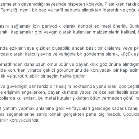
zemelerin dayanıklılığı sayesinde nispeten kolaydır. Plastikten fark
Temizliği nemli bir bez ve hafif sabunla silmekten ibarettir ve çoğu d
sını sağlamak için periyodik olarak kontrol edilmesi önerilir. B
anıklı kaplamalar gibi yaygın olarak kullanılan malzemelerin kalitesi, 
a ezikler veya çizikler oluşabilir, ancak basit bir cilalama veya pr
rçası olarak, kalıcı işlevine ve varlığına bir gönderme olarak, küçük aşın
lternatifinden daha uzun ömürlüdür ve dayanıklılık göz önüne alındı
ilde korurken yıllarca çekici görünümünü de koruyacak bir kap edinmek
ik ve sürdürülebilir bir seçim haline getirir.
 ve güvenliğin benzersiz bir kesişim noktasında yer alarak, çok çeşitl
erişimini engellerken, dayanıklı metal yapısı ve özelleştirilebilir esteti
obilerde kullanılsın, bu metal kutular şıklıktan ödün vermeden gönül ra
a yatırım yapmak anlamına gelir ve faydaları geleceğe kadar uzanır. 
aklama seçeneklerine sahip olmak gerçekten paha biçilmezdir. Çocukl
ilir koruyuculardır.