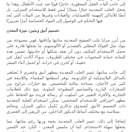
إلى جانب آليات القفل المتطورة، حاجزًا قويًا ضد عبث الأطفال. وهذا ما
يجعل العلب المعدنية خيارًا ممتازًا ليس فقط للاستخدام المنزلي، بل
أيضًا للأماكن المهنية كالصيدليات والعيادات وغيرها من البيئات التي يُعد
فيها التحكم في الوصول إلى المواد الحساسة أمرًا ضروريًا.
تصميم أنيق ومتين: ميزة المعدن
من أبرز مزايا علب الصفيح المعدنية متانتها وأناقتها. فهي مصنوعة من
مواد مثل الفولاذ المطلي بالقصدير أو الألومنيوم، ما يجعلها قادرة على
تحمل الاستخدام المكثف دون أن تفقد شكلها أو جاذبيتها. تضمن هذه
المتانة حماية المحتويات في مختلف الظروف، سواءً أكانت تُنقل في
حقيبة، أو تُخزن في خزانة، أو تُحمل أثناء السفر.
إلى جانب متانتها، تتميز العلب المعدنية بمظهر أنيق وعصري لا يُضاهى
بالبدائل البلاستيكية أو الكرتونية. توفر أسطحها الملساء، واللامعة في
كثير من الأحيان، مساحة مثالية للتخصيص، مع خيارات تتراوح بين
الشعارات البارزة والتصاميم المطبوعة الملونة. يتيح ذلك للعلامات
التجارية والأفراد التعبير عن أسلوب أو رسالة فريدة مع الحفاظ على
مظهر احترافي. للاستخدام الشخصي، يمكن استخدام العلبة المعدنية
ذات التصميم الأنيق كصندوق تذكاري يُكمل ديكور المنزل، ويتناغم
بسلاسة مع مختلف أنماط الديكور الداخلي، من الريفي إلى العصري.
إضافةً إلى ذلك، تتميز العلب المعدنية بخفة وزنها رغم متانتها، مما
يجعلها سهلة الاستخدام. كما أن ملمس المعدن - البارد عند اللمس