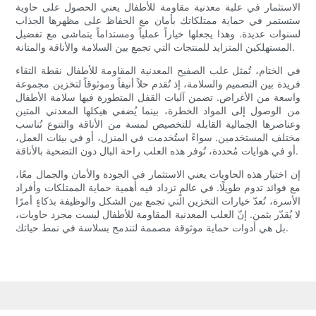
الاستثمار في علبة معدنية مقاومة للأطفال يعني الحصول على حاوية
ستستمر في حماية ممتلكاتك بأمان مع الحفاظ على مظهرها الجذاب
لسنوات عديدة. وهذا يجعلها خياراً عملياً ومستداماً يتماشى مع تفضيل
المستهلكين المتزايد للمنتجات التي تجمع بين السلامة والأناقة والمتانة.
في الختام، تُمثل علب الصفيح المعدنية المقاومة للأطفال نقطة التقاء
فريدة بين التصميم والسلامة، إذ تُقدم حلاً أنيقاً وموثوقاً لتخزين مجموعة
واسعة من الأغراض. تضمن آليات القفل المتطورة فيها سلامة الأطفال
من الوصول إلى المواد الخطرة، بينما يُضفي هيكلها المعدني المتين
وعناصرها الجمالية القابلة للتخصيص لمسة من الأناقة والتنوع تُناسب
مختلف المستخدمين. سواءً استُخدمت في المنزل، أو في بيئات العمل،
أو في هوايات مُحددة، تُوفر هذه العلب راحة البال دون التضحية بالأناقة.
إن اختيار هذه الحاويات يعني الاستثمار في الجودة والأمان والجمال معًا،
مع فوائد تدوم طويلًا. في عالمٍ تزداد فيه أهمية حماية الممتلكات وأفراد
الأسرة، تُعدّ خيارات التخزين التي تجمع بين الشكل والوظيفة بذكاءٍ أمرًا
لا يُقدّر بثمن. إنّ العلب المعدنية المقاومة للأطفال ليست مجرد حاويات،
بل هي أدوات حماية موثوقة مصممة لتندمج بسلاسة في نمط حياتك.