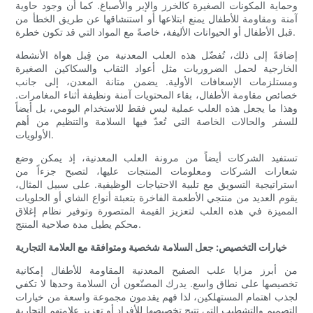
وحماية المكونات الصغيرة كالخرز والإبر والأصباغ. كما أن وجود حاوية
آمنة ومقاومة للأطفال يمنع ابتلاعها أو استنشاقها عن طريق الخطأ من
قبل الأطفال أو الحيوانات الأليفة، خاصةً مع المواد التي قد تكون خطرة.
إضافةً إلى ذلك، تُفضّل هذه العلب المعدنية من قِبل هواة الأنشطة
الخارجية لحمل الضروريات مثل أعواد الثقاب والسكاكين الصغيرة
ومستلزمات الإسعافات الأولية. يضمن متانة المعدن، إلى جانب
خصائص مقاومة الأطفال، بقاء المحتويات آمنة ونظيفة أثناء المغامرات.
وهذا ما يجعل هذه العلب عملية ليس فقط للاستخدام اليومي، بل أيضاً
للسفر والحالات الخاصة التي تُعدّ فيها السلامة والتنظيم من أهم
الأولويات.
تستفيد الشركات أيضاً من مرونة العلب المعدنية، إذ يمكن وضع
شعارات الشركات ومعلومات المنتجات عليها، لتصبح جزءاً من
استراتيجية التسويق مع تلبية الاحتياجات الوظيفية. على سبيل المثال،
يقوم العديد من منتجي الأطعمة الفاخرة بتعبئة أنواع الشاي أو الحلويات
المميزة في هذه العلب لتعزيز القيمة المتصورة وتوفير نظام إغلاق
محكم يطيل مدة صلاحية المنتج.
خيارات التخصيص: جعل السلامة شخصية ومتوافقة مع العلامة التجارية
من أبرز مزايا علب الصفيح المعدنية المقاومة للأطفال إمكانية
تخصيصها على نطاق واسع. يدرك المصنّعون أن السلامة وحدها لا تكفي
لجذب اهتمام المستهلكين، لذا فهم يقدمون مجموعة واسعة من خيارات
التصميم والتشطيب التي تتيح تخصيصها للأفراد أو تعزيز علامتهم التجارية