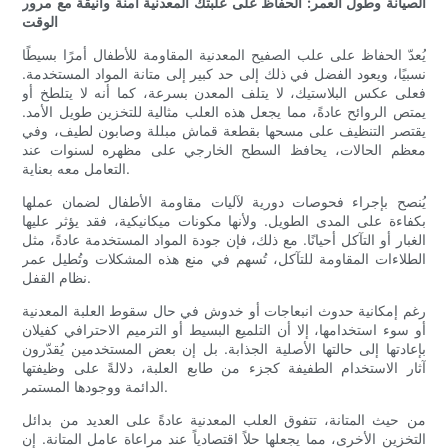
الصيانة وطول العمر: الحفاظ على علبتك المعدنية آمنة وأنيقة مع مرور
الوقت
يُعدّ الحفاظ على علب الصفيح المعدنية المقاومة للأطفال أمرًا بسيطًا
نسبيًا، ويعود الفضل في ذلك إلى حد كبير إلى متانة المواد المستخدمة.
فعلى عكس البلاستيك، لا يتلف المعدن بسرعة، كما أنه لا يتلطخ أو
يمتص الروائح عادةً، مما يجعل هذه العلب مثالية للتخزين طويل الأمد.
يقتصر التنظيف على مسحها بقطعة قماش مبللة وصابون لطيف، وفي
معظم الحالات، يحافظ السطح الخارجي على مظهره لسنوات عند
التعامل معه بعناية.
يُنصح بإجراء فحوصات دورية لآليات مقاومة الأطفال لضمان عملها
بكفاءة على المدى الطويل. ولأنها مكونات ميكانيكية، فقد يؤثر عليها
الغبار أو التآكل أحيانًا. مع ذلك، فإن جودة المواد المستخدمة عادةً، مثل
الطلاءات المقاومة للتآكل، تُسهم في منع هذه المشكلات وتُطيل عمر
نظام القفل.
رغم إمكانية حدوث انبعاجات أو خدوش في حال سقوط العلبة المعدنية
أو سوء استخدامها، إلا أن التلميع البسيط أو الترميم الاحترافي كفيلان
بإعادتها إلى حالتها الأصلية الجذابة. بل إن بعض المستخدمين يُقدّرون
آثار الاستخدام الطفيفة كجزء من طابع العلبة، دلالةً على وظيفتها
الدائمة ووجودها المستمر.
من حيث المتانة، تتفوق العلب المعدنية عادةً على العديد من بدائل
التخزين الأخرى، مما يجعلها حلاً اقتصادياً عند مراعاة عامل المتانة. إن