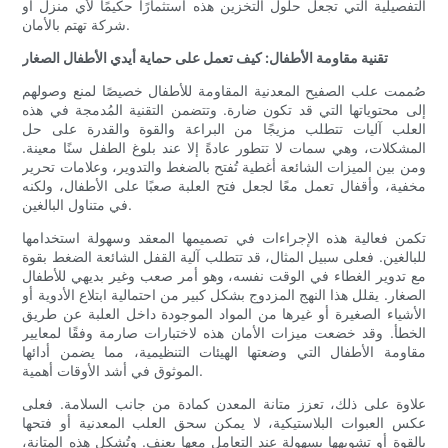
التفصيلية التي تجعل حلول التخزين هذه استثمارًا حكيمًا لأي منزل أو
شركة تهتم بالأمان.
تقنية مقاومة الأطفال: كيف تعمل على حماية أيدي الأطفال الصغار
صُممت علب الصفيح المعدنية المقاومة للأطفال خصيصًا لمنع وصولهم
إلى محتوياتها التي قد تكون ضارة. وتتضمن التقنية المُدمجة في هذه
العلب آليات تتطلب مزيجًا من البراعة والقوة والقدرة على حل
المشكلات، وهي سمات لا تتطور عادةً إلا عند بلوغ الطفل سنًا معينة.
ومن بين الميزات الشائعة أغطية تُفتح بالضغط والتدوير، وعلامات تحرير
مخفية، وأقفال تعمل معًا لجعل فتح العلبة صعبًا على الأطفال، ولكنه
في متناول البالغين.
تكمن فعالية هذه الإجراءات في تصميمها المعقد وسهولة استخدامها
للبالغين. فعلى سبيل المثال، قد تتطلب آلية القفل الشائعة الضغط بقوة
مع تدوير الغطاء في الوقت نفسه، وهو أمر صعب وغير بديهي للأطفال
الصغار. يقلل هذا النهج المزدوج بشكل كبير من احتمالية ابتلاع الأدوية أو
الأشياء الصغيرة أو غيرها من المواد الموجودة داخل العلبة عن طريق
الخطأ. وقد خضعت ميزات الأمان هذه لاختبارات صارمة وفقًا لمعايير
مقاومة الأطفال التي وضعتها الهيئات التنظيمية، مما يضمن أدائها
الموثوق في أشد الأوقات أهمية.
علاوة على ذلك، تعزز متانة المعدن كمادة من جانب السلامة. فعلى
عكس العبوات البلاستيكية، لا يمكن سحق العلب المعدنية أو فتحها
بالقوة أو تشويهها بسهولة عند التعامل معها بعنف. وتُشكل هذه المتانة،