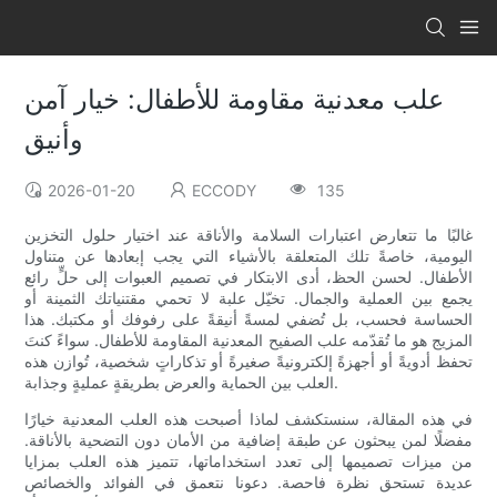
علب معدنية مقاومة للأطفال: خيار آمن
وأنيق
2026-01-20
ECCODY
135
غالبًا ما تتعارض اعتبارات السلامة والأناقة عند اختيار حلول التخزين
اليومية، خاصةً تلك المتعلقة بالأشياء التي يجب إبعادها عن متناول
الأطفال. لحسن الحظ، أدى الابتكار في تصميم العبوات إلى حلٍّ رائع
يجمع بين العملية والجمال. تخيّل علبة لا تحمي مقتنياتك الثمينة أو
الحساسة فحسب، بل تُضفي لمسةً أنيقةً على رفوفك أو مكتبك. هذا
المزيج هو ما تُقدّمه علب الصفيح المعدنية المقاومة للأطفال. سواءً كنتَ
تحفظ أدويةً أو أجهزةً إلكترونيةً صغيرةً أو تذكاراتٍ شخصية، تُوازن هذه
العلب بين الحماية والعرض بطريقةٍ عمليةٍ وجذابة.
في هذه المقالة، سنستكشف لماذا أصبحت هذه العلب المعدنية خيارًا
مفضلًا لمن يبحثون عن طبقة إضافية من الأمان دون التضحية بالأناقة.
من ميزات تصميمها إلى تعدد استخداماتها، تتميز هذه العلب بمزايا
عديدة تستحق نظرة فاحصة. دعونا نتعمق في الفوائد والخصائص