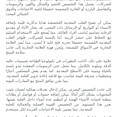
للشركات. يشمل هذا التخصيص الحجم والشكل واللون والرسومات
والتفاصيل البارزة أو الغائرة المصممة خصيصًا لتلبية الاحتياجات والذوق
الجمالي المحدد.
يمكن أن تصبح العلب المعدنية المُخصصة هدايا تذكارية قيّمة بإضافة
الأسماء أو التواريخ أو الرسائل ذات المعنى. قد يختار الآباء أو مقدمو
الرعاية تصاميم تُناسب أفراد العائلة، مما يُشجع على الاستخدام السليم
مع الحفاظ على عنصر الزينة. أما بالنسبة للشركات، فتُوفر العلب
المعدنية المُصممة خصيصًا تجربة فتح علبة لا تُنسى، مما يُميز العلامة
التجارية في الأسواق المُشبعة، ويُعزز هوية العلامة التجارية إلى جانب
سلامة المنتج.
علاوة على ذلك، أتاحت التطورات في تكنولوجيا الطباعة تصميمات عالية
الدقة وملونة بالكامل، مما يجعل حتى الرسومات المعقدة تبدو نابضة
بالحياة ومتينة على الأسطح المعدنية. كما يقدم بعض المصنّعين أحبارًا
وتشطيبات صديقة للبيئة تتناسب مع قابلية إعادة تدوير العلبة المعدنية،
مما يعزز توافق المنتج مع المبادرات البيئية.
إلى جانب التخصيص البصري، يمكن إدخال تعديلات هيكلية لضمان تثبيت
المحتويات بشكل أكثر أمانًا. يمكن إضافة حشوات أو فواصل أو بطانات
مبطنة لحماية الأشياء الهشة أو لتنظيم عدة أشياء داخل العلبة نفسها.
يعزز هذا المستوى من التخصيص القيمة العملية والجمالية للعلبة
المعدنية، مما يضمن تلبية الاحتياجات الفريدة لكل مستخدم.