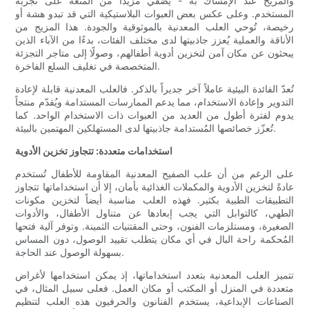
والمريح عند الإمساك به - يُضفي مزيدًا من المتعة على تجربة
المستخدم. وعلى عكس بعض العبوات البلاستيكية التي قد تبدو هشة أو
رخيصة، تُوحي العلب المعدنية بالموثوقية والجودة. هذا المزيج من
الأناقة والعملية يُعزز جاذبيتها لدى مختلف الفئات، بدءًا من الآباء الذين
يبحثون عن مكان آمن لتخزين أدوية أطفالهم، وصولًا إلى متاجر التجزئة
المتخصصة في تغليف السلع الفاخرة.
تُعدّ الفائدة البيئية عاملاً آخر جديراً بالذكر. فالعلب المعدنية قابلة لإعادة
التدوير وإعادة الاستخدام، مما يدعم الممارسات المستدامة ويُقدّم منتجاً
يدوم لفترة أطول من العديد من العبوات ذات الاستخدام الواحد. كما
تُعزّز خصائصها المُستدامة جاذبيتها لدى المستهلكين المهتمين بالبيئة.
استخدامات متعددة: تتجاوز تخزين الأدوية
على الرغم من أن علب الصفيح المعدنية المقاومة للأطفال تُستخدم
عادةً لتخزين الأدوية والمكملات الغذائية بأمان، إلا أن استخداماتها تتجاوز
التطبيقات الطبية بكثير. فهذه العلب مناسبة أيضاً لتخزين مكونات
الطهي، كالتوابل التي يجب إبعادها عن متناول الأطفال، والأدوات
الصغيرة، ومستلزمات الفنون، وحتى المقتنيات الثمينة. وتوفر آلية فتحها
المُحكمة راحة البال في أي مكان يتطلب تقييد الوصول، دون المساس
بسهولة الوصول عند الحاجة.
تتميز العلب المعدنية بتعدد استخداماتها، إذ يمكن استخدامها لأغراض
متعددة في المنزل أو المكتب أو مكان العمل. فعلى سبيل المثال، في
الصناعات الإبداعية، يستخدم الفنانون والحرفيون هذه العلب لتنظيم