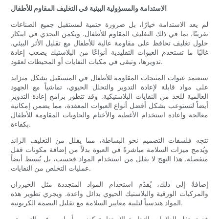
الاستدامة والمسؤولية البيئية في التغليف المقاوم للأطفال
لم يعد الاستدامة خيارًا، بل ضرورة حتمية لمستقبل جميع الصناعات
تقريبًا، بما في ذلك التغليف المقاوم للأطفال. ويكمن التحدي في ابتكار
حلول تغليف تحافظ على مقاومة عالية للأطفال مع تقليل الأثر البيئي.
غالبًا ما تستخدم العبوات التقليدية أنواعًا من البلاستيك يصعب إعادة
تدويرها، وتبقى في مكبات النفايات أو المحيطات لعقود.
ستعتمد عبوات المنتجات المقاومة للأطفال في المستقبل بشكل متزايد
على مواد قابلة لإعادة التدوير والتحلل الحيوي، تماشياً مع الجهود
العالمية للحد من النفايات البلاستيكية. وقد تتطور برامج إعادة التدوير
أيضاً لتستوعب بشكل أفضل أنواع العبوات المعقدة، مما يضمن إمكانية
معالجة وإعادة استخدام الأغطية والأختام والحاويات المقاومة للأطفال
بكفاءة.
تتجه فلسفات التصميم نحو البساطة، مما يقلل من التغليف الزائد
ويُدمج ميزات السلامة مباشرةً في العبوة بدلاً من إضافة مكونات قفل
منفصلة. هذا النهج لا يقلل من استخدام المواد فحسب، بل يُبسط أيضاً
عمليات التخلص من النفايات.
إضافةً إلى ذلك، يُقدّم استخدام المواد المتجددة مثل الخيزران
والمركبات الورقية والبلاستيك الحيوي بدائل واعدة. ويجري تطوير هذه
المواد هندسياً لتلبية معايير السلامة مع تقليل البصمة الكربونية.
قد تستغل العلامات التجارية الاستدامة كعنصر أساسي في التسويق،