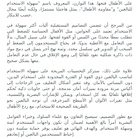
على الأطفال فتحها. هذا التوازن، المعروف باسم "سهولة الاستخدام
للبالغين" و"مقاومة الأطفال"، يمثل هاجسًا مستمرًا، ولكنه أيضًا مجال
خصب للابتكار.
من المرجح أن تتضمن التصاميم المستقبلية آليات أكثر سهولة في
الاستخدام تعتمد على الحواس، مثل الأقفال الحساسة للضغط التي
تتطلب نمطًا محددًا من اللمس أو القوة لفتحها. على سبيل المثال، بدلًا
من التعامل مع الأغطية يدويًا، قد يحتاج المستخدمون إلى الضغط أو
السحب أو التدوير في تسلسل محدد. وثمة نهج آخر يتمثل في دمج مواد
ذات ذاكرة شكلية تعود تلقائيًا إلى وضع الإغلاق في حال عدم التعامل
معها بشكل صحيح.
علاوة على ذلك، ستركز التحسينات المريحة على سهولة الاستخدام
لتناسب البالغين ذوي القوة أو القدرة المحدودة على استخدام اليدين،
دون المساس بالأمان. وقد تتغير أشكال التغليف من الزجاجات إلى
أكياس مرنة مزودة بميزات أمان مدمجة، أو حتى حاويات ذكية تُحكم
إغلاقها تلقائيًا بعد كل استخدام. ويمكن للإشارات البصرية واللمسية،
مثل تغيرات الألوان أو الأسطح المزخرفة، أن توجه البالغين نحو
الطريقة الصحيحة للاستخدام، مع ردع الأطفال.
مع تطور التصميم، سيصبح التعاون مع علماء السلوك وخبراء العوامل
البشرية أمراً بالغ الأهمية لضمان أن تكون واجهات المستخدم آمنة
وسهلة الاستخدام. والهدف النهائي هو تغليف يوفر حماية سلسة دون
إحباط المستخدمين البالغين أو إبعادهم.