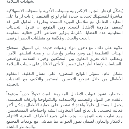
شهادات السلامة.
يُشكّل ازدهار التجارة الإلكترونية ومبيعات الأدوية والمنتجات الاستهلاكية
مباشرةً للمستهلك تحديات جديدة أمام لوائح التغليف. إذ بات لزاماً على
التغليف التعامل مع سلاسل التوريد الممتدة وظروف التداول التي قد
تُضعف مقاومة الأطفال للعبث. ومن المتوقع أن تتناول التحديثات
التنظيمية هذه القضايا، مُلزمةً بتوفير خصائص أكثر فعالية لمقاومة
العبث والعبث، ومُكيّفة مع متطلبات العصر الرقمي.
علاوة على ذلك، مع دخول مواد وتقنيات جديدة إلى السوق، ستحتاج
الهيئات التنظيمية إلى وضع معايير وإرشادات واضحة لتطبيقها الآمن.
ويتطلب ذلك تعزيز التعاون بين المصنّعين وخبراء السلامة وواضعي
السياسات لإنشاء أطر عمل تضمن ألا يأتي الابتكار على حساب السلامة.
بشكل عام، ستؤثر اللوائح المتطورة على مسار التغليف المقاوم
للأطفال من خلال تشجيع التحسين المستمر والتكيف مع التحديات
الحديثة.
باختصار، تشهد عبوات الأطفال المقاومة للعبث تحولاً جذرياً مدفوعاً
بالتقدم في المواد والتصميم والاستدامة والتكنولوجيا والرقابة التنظيمية.
يحمل المستقبل حلولاً واعدة لا تقتصر على حماية الأطفال بشكل أكثر
فعالية فحسب، بل تعالج أيضاً المخاوف البيئية واحتياجات المستخدمين.
ومع تقارب هذه التوجهات، يجب على جميع الأطراف المعنية الالتزام
بالابتكار والتعاون لضمان تطور العبوات بما يتماشى مع توقعات المجتمع
والمخاطر الناشئة.