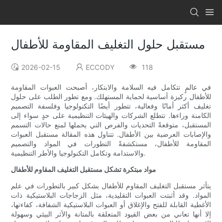
مستقبل حلول التغليف المقاومة للأطفال
2026-02-15
ECCODY
118
في عالمٍ تتكامل فيه السلامة والابتكار، أصبحت العبوات المقاومة
للأطفال ركيزة أساسية لحماية المستهلك. ومع تطور الطلب على حلول
تغليف أكثر أمانًا وفعالية، تتطور أيضًا التكنولوجيا وفلسفة التصميم
الكامنة وراءها. تتطلع الشركات والهيئات التنظيمية على حدٍ سواء إلى
المستقبل، متوقعةً التحديات والفرص التي يحملها لمنع حالات التسمم
والإصابات العرضية بين الأطفال. تتناول هذه المقالة مستقبل العبوات
المقاومة للأطفال، مستكشفةً التطورات في المواد والتصميم
والاستدامة وتكامل التكنولوجيا والأطر التنظيمية.
مواد مبتكرة تشكل مستقبل التغليف المقاوم للأطفال
يتأثر مستقبل التغليف المقاوم للأطفال بشكل كبير بالتطورات في علم
المواد. وقد أثبتت العبوات التقليدية، مثل الزجاجات البلاستيكية ذات
الأغطية القابلة للفتح والإغلاق أو العبوات البلاستيكية الشفافة، كفاءتها،
إلا أنها تعاني من بعض القيود المتعلقة بالمتانة والأثر البيئي وسهولة