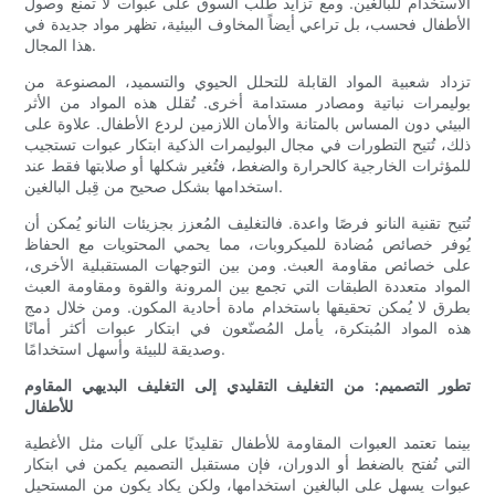
الاستخدام للبالغين. ومع تزايد طلب السوق على عبوات لا تمنع وصول
الأطفال فحسب، بل تراعي أيضاً المخاوف البيئية، تظهر مواد جديدة في
هذا المجال.
تزداد شعبية المواد القابلة للتحلل الحيوي والتسميد، المصنوعة من
بوليمرات نباتية ومصادر مستدامة أخرى. تُقلل هذه المواد من الأثر
البيئي دون المساس بالمتانة والأمان اللازمين لردع الأطفال. علاوة على
ذلك، تُتيح التطورات في مجال البوليمرات الذكية ابتكار عبوات تستجيب
للمؤثرات الخارجية كالحرارة والضغط، فتُغير شكلها أو صلابتها فقط عند
استخدامها بشكل صحيح من قِبل البالغين.
تُتيح تقنية النانو فرصًا واعدة. فالتغليف المُعزز بجزيئات النانو يُمكن أن
يُوفر خصائص مُضادة للميكروبات، مما يحمي المحتويات مع الحفاظ
على خصائص مقاومة العبث. ومن بين التوجهات المستقبلية الأخرى،
المواد متعددة الطبقات التي تجمع بين المرونة والقوة ومقاومة العبث
بطرق لا يُمكن تحقيقها باستخدام مادة أحادية المكون. ومن خلال دمج
هذه المواد المُبتكرة، يأمل المُصنّعون في ابتكار عبوات أكثر أمانًا
وصديقة للبيئة وأسهل استخدامًا.
تطور التصميم: من التغليف التقليدي إلى التغليف البديهي المقاوم
للأطفال
بينما تعتمد العبوات المقاومة للأطفال تقليديًا على آليات مثل الأغطية
التي تُفتح بالضغط أو الدوران، فإن مستقبل التصميم يكمن في ابتكار
عبوات يسهل على البالغين استخدامها، ولكن يكاد يكون من المستحيل