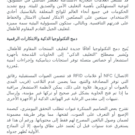
لتوعية المستهلكين بأهمية التغليف الآمن والصديق للبيئة. ومع تشديد
الحكومات في جميع أنحاء العالم للوائح المتعلقة بالبلاستيك أحادي
الاستخدام، سيتعين على المصنّعين الابتكار لضمان الامتثال والحفاظ
على قدرتهم التنافسية. وبالتالي، ستكون المسؤولية البيئية سمة مميزة
لتغليف الجيل القادم المقاوم للأطفال.
دمج التكنولوجيا الذكية والابتكارات الرقمية
يُتيح دمج التكنولوجيا آفاقًا جديدة لتغليف المنتجات المقاوم للأطفال.
ويُشير مصطلح "التغليف الذكي" إلى الحاويات المُدمجة بأجهزة
استشعار أو خصائص متصلة توفر استجابات ديناميكية وإجراءات أمنية
مُعززة.
قد تتضمن العبوات المستقبلية رقائق RFID أو علامات NFC (الاتصال
قريب المدى) التي توفر المصادقة والتتبع، مما يضمن عدم التلاعب
بالعبوات أو تزويرها. علاوة على ذلك، يمكن لأنظمة الاستشعار مراقبة
ما إذا تم فتح الحاوية بشكل غير صحيح أو تركها غير مؤمنة، وإرسال
تنبيهات إلى مقدمي الرعاية عبر الهواتف الذكية أو الأجهزة الأخرى.
تقترح بعض التصاميم المبتكرة عبوات تتطلب التحقق البيومتري، كبصمة
الإصبع أو التعرف على الصوت، لفتحها، مما يوفر طريقة مضمونة
لضمان وصول البالغين المصرح لهم فقط إلى محتوياتها. ورغم أن هذا قد
يستغرق عدة سنوات قبل أن يُعتمد على نطاق واسع، إلا أن النماذج
الأولية تُظهر جدواه.