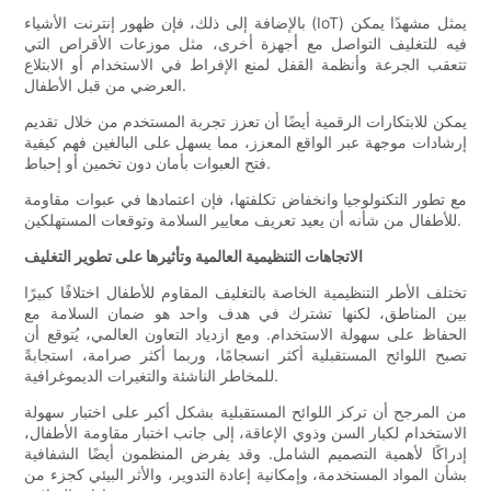
بالإضافة إلى ذلك، فإن ظهور إنترنت الأشياء (IoT) يمثل مشهدًا يمكن
فيه للتغليف التواصل مع أجهزة أخرى، مثل موزعات الأقراص التي
تتعقب الجرعة وأنظمة القفل لمنع الإفراط في الاستخدام أو الابتلاع
العرضي من قبل الأطفال.
يمكن للابتكارات الرقمية أيضًا أن تعزز تجربة المستخدم من خلال تقديم
إرشادات موجهة عبر الواقع المعزز، مما يسهل على البالغين فهم كيفية
فتح العبوات بأمان دون تخمين أو إحباط.
مع تطور التكنولوجيا وانخفاض تكلفتها، فإن اعتمادها في عبوات مقاومة
للأطفال من شأنه أن يعيد تعريف معايير السلامة وتوقعات المستهلكين.
الاتجاهات التنظيمية العالمية وتأثيرها على تطوير التغليف
تختلف الأطر التنظيمية الخاصة بالتغليف المقاوم للأطفال اختلافًا كبيرًا
بين المناطق، لكنها تشترك في هدف واحد هو ضمان السلامة مع
الحفاظ على سهولة الاستخدام. ومع ازدياد التعاون العالمي، يُتوقع أن
تصبح اللوائح المستقبلية أكثر انسجامًا، وربما أكثر صرامة، استجابةً
للمخاطر الناشئة والتغيرات الديموغرافية.
من المرجح أن تركز اللوائح المستقبلية بشكل أكبر على اختبار سهولة
الاستخدام لكبار السن وذوي الإعاقة، إلى جانب اختبار مقاومة الأطفال،
إدراكًا لأهمية التصميم الشامل. وقد يفرض المنظمون أيضًا الشفافية
بشأن المواد المستخدمة، وإمكانية إعادة التدوير، والأثر البيئي كجزء من