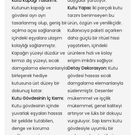
Kutu Kapağı Tasarımı:
duygular yaratıyor.
Kutunun kapağı ve
Kutu Yapısı:
İki parçalı kutu
gövdesi ayrı ayrı
tarzını benimseyen bu
tasarlanmış olup, geniş bir
ürün, özgün ve yenilikçidir.
açılma açısı sağlanarak
Kullanıcıya paketi açarken
içindeki eşyalara ulaşım
daha güçlü bir ritüel hissi
kolaylığı sağlanmıştır.
yaşatırken, içindeki
Kapağın yüzeyi düzdür ve
ürünlere hızlı ve kolay
kırmızı dış yüzeyi, sıcak
erişim imkânı sağlıyor.
damgalama elemanlarıyla
Detay Dekorasyon:
Kutu
birleşerek hediye
gövdesi hassas sıcak
kutusuna üst düzey bir
damgalama elemanlarıyla
dokunuş katar.
süslenmiştir. Desenler
Kutu Gövdesinin İç Kısmı:
mükemmel ve işçilik
Kutu gövdesinin içinde
mükemmel, genel kaliteyi
yuvarlak eşyaları hassas
artırıyor ve lüks bir dokuyu
bir şekilde tutabilen,
vurguluyor. Sap kısmı kutu
denge ve koruma
gövdesiyle uyumlu bir