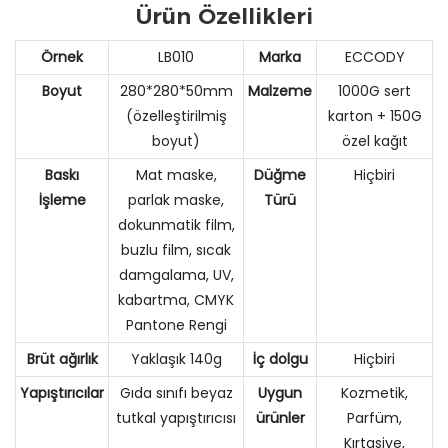
Ürün Özellikleri
Örnek
LB010
Marka
ECCODY
Boyut
280*280*50mm
Malzeme
1000G sert
(özelleştirilmiş
karton + 150G
boyut)
özel kağıt
Baskı
Mat maske,
Düğme
Hiçbiri
İşleme
parlak maske,
Türü
dokunmatik film,
buzlu film, sıcak
damgalama, UV,
kabartma, CMYK
Pantone Rengi
Brüt ağırlık
Yaklaşık 140g
İç dolgu
Hiçbiri
Yapıştırıcılar
Gıda sınıfı beyaz
Uygun
Kozmetik,
tutkal yapıştırıcısı
ürünler
Parfüm,
Kırtasiye,