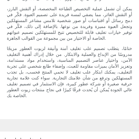
يمكن أن تشمل عملية التخصيص الطباعة المخصصة، أو النقش البارز،
أو النقش الغائر، مما يضفي لمسة فريدة على تصميم العبوة. فكّر في
دمج رسائل أو اقتباسات أو صور شخصية تلامس مشاعر المستهلكين
وتجعل العبوة مميزة وفريدة من نوعها. بالإضافة إلى ذلك، فكّر في
توفير خيارات تغليف قابلة للتخصيص تتيح للمستهلكين تصميم عبواتهم
الخاصة أو الاختيار من بين مجموعة من القوالب الجاهزة.
ختامًا، يتطلب تصميم علب تغليف آمنة وأنيقة لزيوت العطور مزيجًا
مدروسًا من الإبداع والعملية والابتكار. من خلال إدراك أهمية التغليف
الآمن، واختيار عناصر التصميم المناسبة، واستخدام مواد مستدامة،
وتعزيز الأمان بميزات مقاومة للعبث، وإضفاء طابع شخصي على تجربة
التغليف، يمكنك ابتكار علب تغليف لا تحمي المنتج فحسب، بل تجذب
المستهلكين وترفع من شأن علامتك التجارية. سواء كنت علامة تجارية
حرفية صغيرة أو شركة عطور كبيرة، فإن الاستثمار في تصميم تغليف
عالي الجودة يُمكن أن يُحدث فرقًا كبيرًا في نجاح منتجات زيوت العطور
الخاصة بك.