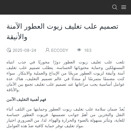
تصميم علب تغليف زيوت العطور الآمنة
والأنيقة
2025-08-24
ECCODY
163
تلعب علب تغليف زيوت العطور دورًا محوريًا في جذب انتباه
المستهلكين وحماية محتوياتها الحساسة. يتطلب تصميم علب تغليف
آمنة وأنيقة لزيوت العطور مزيجًا من الإبداع والعملية والابتكار. سواء
كنت مصممًا متمرسًا أو مبتدئًا في عالم تصميم التغليف، هناك عدة
عوامل أساسية يجب مراعاتها عند تصميم علب تغليف تجمع بين الأمان
والأناقة.
فهم أهمية التغليف الآمن
يُعدّ ضمان سلامة علب تغليف زيوت العطور وحمايتها من التلف أثناء
النقل والتخزين من أهمّ جوانب تصميمها. فزيوت العطور حساسة
للغاية، وتتأثر بسهولة بالضوء والحرارة والهواء. لذا، من الضروري اختيار
مواد تغليف توفر حماية كافية ضدّ هذه العوامل.