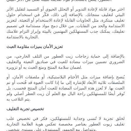
اختر مواد قابلة لإعادة التدوير أو التحلل الحيوي أو التسميد لتقليل الأثر
البيئي لتغليف منتجاتك. بالإضافة إلى ذلك، فكّر في استخدام حلول
تغليف مبتكرة، مثل الحاويات القابلة لإعادة الاستخدام أو التعبئة، لتعزيز
الاستدامة والحد من النفايات. من خلال دمج مواد مستدامة في تصميم
تغليفك، يمكنك جذب المستهلكين المهتمين بالبيئة وإبراز التزام علامتك
التجارية بالاستدامة.
تعزيز الأمان بميزات مقاومة العبث
بالإضافة إلى حماية زجاجات زيت العطور من التلف الخارجي، من
الضروري تضمين ميزات مضادة للعبث في صناديق التعبئة والتغليف
لضمان سلامة المنتج ومنع العبث به أو تزويره.
يُنصح بإضافة ميزات مثل الأختام البلاستيكية، أو ملصقات الأمان، أو
الملصقات ثلاثية الأبعاد للإشارة إلى ما إذا كانت العبوة قد فُتحت أو تم
العبث بها. لا تُعزز هذه الميزات المضادة للعبث أمان المنتج فحسب، بل
تُوفر أيضًا للمستهلكين راحة البال مع العلم أن زيت العطر أصلي ولم
يتم التلاعب به.
تخصيص تجربة التغليف
لخلق تجربة لا تُنسى وجذابة للمستهلكين، فكر في تخصيص علب
تغليف زيوت العطور بعناصر مخصصة تعكس هوية العلامة التجارية
وتتواصل مع الجمهور المستهدف على مستوى شخصي.