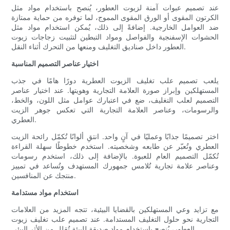
عند تصميم عبوات آمنة لزيوت العطور، يُنصح باستخدام مواد مثل
الكرتون المقوى أو الورق المقوى المموج، لما توفره من حماية ممتازة
ضد العوامل الخارجية. إضافةً إلى ذلك، يُمكن استخدام مواد مثل
الحشوات الإسفنجية والفواصل ومواد التبطين لتثبيت زجاجات زيوت
العطور داخل صناديق التغليف ومنعها من التحرك أثناء النقل.
اختيار عناصر التصميم المناسبة
يلعب تصميم علب تغليف الزيوت العطرية دورًا هامًا في جذب
المستهلكين وإبراز صورة العلامة التجارية وهويتها. عند اختيار عناصر
التصميم لعلب التغليف، ضع في اعتبارك عوامل مثل اللون، والخط،
والرسومات، وعناصر العلامة التجارية التي تعكس جوهر الزيت
العطري.
اختر تصميمًا جذابًا وعمليًا في آنٍ واحد. انتقِ ألوانًا تُكمّل رائحة الزيت
العطري وتُعبّر عن طابعه وشخصيته. استخدم خطوطًا سهلة القراءة
تُكمّل التصميم العام للعبوة. بالإضافة إلى ذلك، استخدم رسومات
وعناصر علامة تجارية تُلامس جمهورك المستهدف وتُساعد في تمييز
منتجك عن المنافسين.
استخدام مواد مستدامة
مع تزايد وعي المستهلكين بالقضايا البيئية، تتجه المزيد من العلامات
التجارية نحو حلول التغليف المستدامة. عند تصميم علب تغليف زيوت
العطور، يُنصح باستخدام مواد صديقة للبيئة تُقلل من الأثر البيئي.