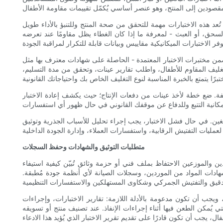
عد هذه الاختبارات مهمة للتحقق من صحة المنتج وللتنبؤ بالأداء طويل
لسحق، أو العبث - لمعرفة ما إذا كان الغطاء يظل مقاومًا عند تعرضه
حاصلة على شهادات معترف بها مثل ISO 17025 - استخدام أساليب مُدققة، وأجهزة مُعايرة، وإجراءات خاضعة للتدقيق. يُعزز الاعتماد الثقة
لتغليف المقاوم للأطفال، واطلب تقارير عينات، وتحقق من مدة التسليم،
مكلفة. ضع خطة لأخذ عينات من دفعات الإنتاج؛ حيث يكشف إعادة الاختبار
الغين. في حال فشل الاختبار، يجب إجراء تحليل للأسباب الجذرية وتوثيق
متطلبات التوثيق والشهادات وحفظ السجلات
ن والموزعين الاحتفاظ بملف فني أو حزمة وثائق تُبيّن كيفية استيفاء
شهادات المواد من الموردين، وسجلات الصيانة لأي أنظمة جودة مُطبقة.
، ويجب أن تكون مدعومة بالأدلة اللازمة: تقارير الاختبارات، وإجراءات
تي يُمكن الطعن فيها أثناء إجراءات الإنفاذ. عند تصنيف منتج أو تسويقه