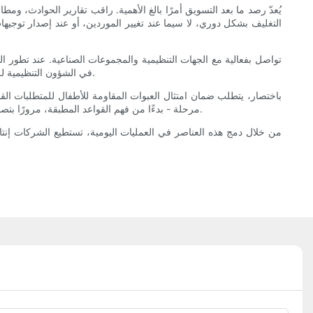
يُعدّ رصد ما بعد التسويق أمرًا بالغ الأهمية. راقب تقارير الحوادث، 
التغليف بشكل دوري، لا سيما عند تغيير الموردين، أو عند إصدار توجي
تواصل بفعالية مع الجهات التنظيمية والمجموعات الصناعية. عند تطور الم
في الشؤون التنظيمية للفئات عالية المخاطر. يُقلل برنامج الامتثال المُنفذ جيدًا من احتمالية اتخاذ إجراءات إنفاذ القانون، ويُهيئ مؤسستك للاستجابة بفعالية عند ظهور المشكلات.
باختصار، يتطلب ضمان امتثال العبوات المقاومة للأطفال للمتطلبات القان
مرحلة - بدءًا من فهم القواعد المطبقة، مرورًا بتصميم أغطية العبوات والتحقق من صحتها، وصولًا إلى حفظ السجلات والاستجابة للمشاكل - دورًا أساسيًا في حماية الأطفال والحد من المسؤولية القانونية.
من خلال دمج هذه العناصر في العمليات اليومية، تستطيع الشركات إنتاج 