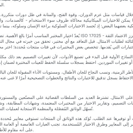
المقصودين إلى المنتج، وهو عنصر أساسي يُكمّل تقييمات مقاومة الأطفال.
 خلال قياسات مثل عزم الدوران، وقوة الفتح، والمتانة في ظل دورات متكررة. تُ
ا يمكن للاختبارات الميكانيكية محاكاة ظروف سوء الاستخدام - كالصدمات، وا
يُعدّ اختيار المختبر المناسب أمرًا بالغ الأهمية. تضمن مختبرات الاختبار المعتمدة - ال
الثالثة لطلبات الامتثال. قبل التعاقد مع أي مختبر، تحقق من خبرته في مجال ا
 النماذج الأولية قبل البدء في تصنيع الأدوات، لأن تغييرات التصميم بعد ذلك 
أطر الزمنية، ونسب النجاح للجان الأطفال، ومستويات الأداء المقبولة للجان الب
 على الامتثال. تشترط العديد من السلطات القضائية على المصنّعين والمستوردي
صفات التصميم، وتقارير الاختبار من المختبرات المعتمدة، وشهادات المطابقة، و
تُسهّل الوثائق المُفصّلة والمنظمة الاستجابة لعمليات التدقيق والتفتيش الجمركي وشكاوى المستهلكين والاستفسارات التنظيمية.
 أو توفيرها عند الطلب. تُؤكد هذه الوثائق أن المنتجات تستوفي معايير مُحددة
ر إلى المعايير وطرق الاختبار المُستخدمة. تجنب العبارات الغامضة أو العامة ال
على أنه مقاوم للأطفال، يجب أن تكون قادرًا على تقديم تقرير الاختبار الذي يُؤيد هذا الادعاء.