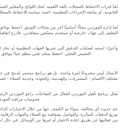
تُعدّ فترات الاحتفاظ بالسجلات بالغة الأهمية. تُحدّد اللوائح والمعايير
القانونية، أو متابعة الإجراءات التنظيمية. اعتمد سياسة للاحتفاظ بال
تُعدّ إدارة الموردين مجالًا أساسيًا آخر من مجالات التوثيق. احتفظ بوثا
التغليف إلى جهات خارجية أو تستخدم مصنّعين متعاقدين، فأدرج اتفاقيات جود
وأخيرًا، استعد لعمليات التدقيق التي تجريها الجهات التنظيمية أو تج
التفتيش الفعلي. احتفظ بملف تقني منظم جيدًا يتوافق مع توقعات الجهات التنظيمية والمشترين، فهذا يقلل من وقت طرح المنتج في السوق، ويسهل عمليات الشحن عبر الحدود، ويقلل من المخاطر القانونية.
الامتثال ليس مشروعًا لمرة واحدة، بل هو برنامج مستمر مُدمج في عمل
مختلف الأقسام - المشتريات، والهندسة، والجودة، وخدمة العملاء - لضم
يُقلل برنامج تأهيل الموردين الفعال من المفاجآت. راجع الموردين الرئي
فحوصات مراقبة الجودة للمواد الواردة لمكونات التغليف، وحافظ على برامج الاحتفاظ بالعينات لتوفير مواد مرجعية في حال ظهور أي مشكلة تتعلق بالأداء بعد أشهر من الإنتاج.
عند حدوث أي مخالفة، سواءً تم الكشف عنها من خلال الاختبارات الداخلي
توزيع الدفعات المتأثرة، والتواصل بشفافية مع العملاء والجهات الرقابي
من فعاليتها عن طريق إعادة الاختبار أو غيرها من الوسائل. في حال اس