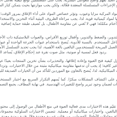
والمواد المركبة مزايا وعيوب. وتؤثر خصائص المواد على أداء الإغلاق بمرور الوقت؛
ا لمواد كيميائية قوية. لذا، يجب مراعاة الظروف البيئية أثناء التخزين والاس
لأختام مكمّلة؛ فهي لا تُغني عن مقاومة الأطفال، بل تُضيف طبقة حماية إضافية 
التدوير، والضغط والتدوير، وأقفال توزيع الأقراص، والعبوات البلاستيكية ذات الأخ
عل المستخدم. بالنسبة للأدوية، يُنصح باستخدام عبوات الجرعة الواحدة أو عبو
العمل المريحة للمستخدمين البالغين بالغة الأهمية، لذا يجب تحديد التسلسل ال
ردود فعل لمسية أو صوتية، مثل صوت نقرة عند إحكام الإغلاق، يُساعد البالغين على التأكد من إحكام الإغلاق دون الحاجة إلى فحص العبوة بصريًا.
فية فتح العبوة وإعادة إغلاقها، والتحذيرات بشأن تخزين المنتجات بعيدًا عن 
كافية؛ إذ يجب أن تدعمها مقاومة ميكانيكية مثبتة من خلال الاختبارات. وتزداد أ
صميم على اكتشاف المشكلات مبكرًا. كما يُسهم التكرار السريع مع اختبار الم
رات لضمان وجود تبرير واضح للتغييرات الهندسية. في نهاية المطاف، يجمع التصمي
عبوات تلبي المتطل
ية. تقيّم هذه الاختبارات مدى فعالية العبوة في منع الأطفال من الوصول إلى محت
الغين، واختبارات ميكانيكية أو معملية. تتضمن الاختبارات السلوكية مجموعات
بنجاح محاولات الأطفال الفضوليين من فئات عمرية محددة خلال فترة زمنية معينة