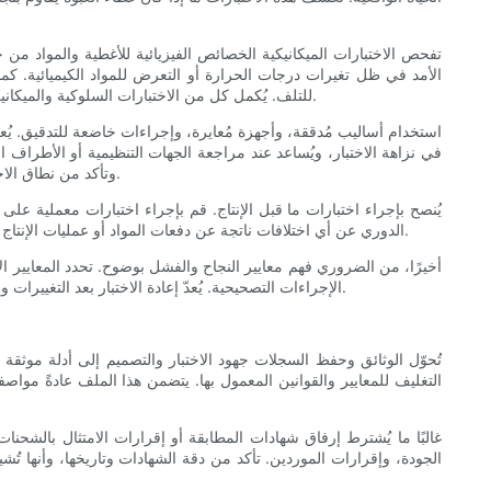
تفحص الاختبارات الميكانيكية الخصائص الفيزيائية للأغطية والمواد من
الأمد في ظل تغيرات درجات الحرارة أو التعرض للمواد الكيميائية. كم
للتلف. يُكمل كل من الاختبارات السلوكية والميكانيكية بعضهما البعض: إذ تُجسد الاختبارات السلوكية براعة الإنسان وسلوكه، بينما توفر الاختبارات الميكانيكية مقاييس وبيانات قابلة للتكرار لمراقبة الجودة.
في نزاهة الاختبار، ويُساعد عند مراجعة الجهات التنظيمية أو الأطراف 
وتأكد من نطاق الاختبارات التي يُقدمها. تتخصص بعض المختبرات في فئات منتجات مُحددة؛ اختر مختبرًا يتمتع بالخبرة المناسبة لنوع التغليف الخاص بك واحتياجاتك القانونية.
يُنصح بإجراء اختبارات ما قبل الإنتاج. قم بإجراء اختبارات معملية على
الدوري عن أي اختلافات ناتجة عن دفعات المواد أو عمليات الإنتاج أو تغييرات الموردين. احتفظ بسجلات سلسلة الحفظ للعينات المختبرة لضمان إمكانية التتبع وللدفاع عن موقفك القانوني في حال ظهور أي استفسارات.
أخيرًا، من الضروري فهم معايير النجاح والفشل بوضوح. تحدد المعايير ال
الإجراءات التصحيحية. يُعدّ إعادة الاختبار بعد التغييرات والاحتفاظ بسجل تدقيق للاختبارات والنتائج والخطوات التصحيحية أمرًا لا غنى عنه لعمليات التفتيش الرقابية، واستفسارات العملاء، وإدارة الجودة الداخلية.
تُحوّل الوثائق وحفظ السجلات جهود الاختبار والتصميم إلى أدلة موثقة
التغليف للمعايير والقوانين المعمول بها. يتضمن هذا الملف عادةً موا
غالبًا ما يُشترط إرفاق شهادات المطابقة أو إقرارات الامتثال بالشحنات
الجودة، وإقرارات الموردين. تأكد من دقة الشهادات وتاريخها، وأنها تُشي