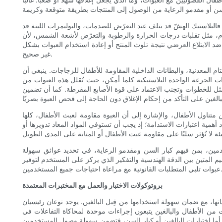
 فالبلاستيك الهشّ قد يتلف عند التعرّض للصدمات، والبوليمرات اللينة قد
تخدام، مثل تقلبات درجات الحرارة والرطوبة والتعرّض لأشعة الشمس، لأن
ضد الابتلاع العرضي نتيجة تلوث المنتج أو إعادة استخدام العبوات بشكل
غير صحيح.
تام المعدنية، والبطانات الداخلية المقاومة للأطفال للزجاجات. ينبغي أن
ات الجرعة الواحدة البلاستيكية كلما أمكن، حيث تُقلل هذه العبوات من
أمثل للخطوات وتجنب الاعتماد على قوة الأصابع المفرطة. كما أن تضمين
متناول الأطفال، والإشارة إلى أن العبوة مقاومة لعبث الأطفال، كلها
همية اعتبارات الاستدامة؛ إذ يجب أن تستوفي المواد المعاد تدويرها أو
ستخدمين، بمن فيهم كبار السن ومقدمو الرعاية، في تحديد عوائق سهولة
م المتين بين الدقة الهندسية والتفكير الذي يركز على المستخدم لتوفير
بات القانونية مع مراعاة احتياجات جميع المستخدمين.
بروتوكولات الاختبار والعمل مع المختبرات المعتمدة
وياتها، مع ضمان سهولة استخدامها من قِبل البالغين. يوجد نوعان رئيسيان
 من الأطفال والبالغين يتبعون إجراءات موحدة لمحاكاة التفاعلات في
. أما اختبارات البالغين أو كبار السن، فتضمن سهولة وصول المستخدمين