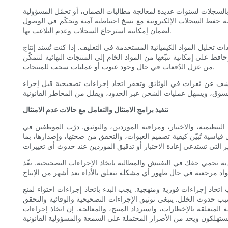
عين بالسجلات لسنوات عديدة لمعالجة مطالبات الضمان، أو تحمّل المسؤولية
ظمة حفظ السجلات الإلكترونية مع نسخ احتياطية آمنة وتحكّم في الوصول
لضمان إمكانية استرجاع السجلات وعدم التلاعب بها.
ات تحليل المواد الكيميائية المستخدمة في التغليف. إذا كنت تُسند إنتاج
افظ على إمكانية تتبّعها من المواد الخام إلى المنتجات النهائية لتتمكّن
من عزل الدُفعات في حال وجود عيوب أو عمليات سحب للمنتجات.
ن تكشف عن ثغرات في الوثائق وتحفز اتخاذ إجراءات تصحيحية قبل إجراء
تنفيذ برامج الامتثال والتعامل مع حالات عدم الامتثال
نظيمية، والاختبار، ومراقبة الموردين، والتوثيق. درّب الموظفين في
اسية تُبيّن كيفية تصميم العبوات، والتحقق من صحتها، وإصدارها، بما
دية تحمي حقك في التفتيش والمطالبة باتخاذ الإجراءات التصحيحية. نفّذ
اتخاذ إجراءات فورية ومنهجية. يجب البدء باتخاذ إجراءات احتواء لمنع
وسبب حدوث الخلل. ينبغي توثيق الإجراءات التصحيحية والوقائية والتحقق
لمتعلقة بالإخطارات، واسترداد المنتج، والمعالجة. إن اتخاذ إجراءات