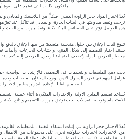
ما تكون الآليات التي تعتمد على القوة أو الإجراءات المتسلسلة المعقدة فعّالة، ولكن يجب موازنتها بحيث يتمكن كبار السن أو مقدمو الرعاية من الوصول إلى المنتجات بطريقة متوقعة وكريمة.
يُعدّ اختيار المواد حجر الزاوية العملي. فلكلٍّ من البلاستيك والمعادن 
تزحف وتفقد مقاومتها في البيئات الحارة، والمعادن قد تتآكل عند تعرّضه
هذه العوامل تؤثر على الخصائص الميكانيكية. وتُعدّ ميزات منع العبث وا
تتنوع آليات الإغلاق بين حلول هندسية متعددة: من بينها الإغلاق بالدفع و
يستند اختيار التصميم إلى شكل المنتج، واحتياجات الجرعات، وأنماط تفا
مخاطر التعرض للدواء وتُضعف احتمالية الوصول العرضي إليه. تُعد بيئة 
يجب دمج الملصقات والتعليمات في التصميم. فالإرشادات الواضحة حول كي
عوامل تُسهم في تعزيز السلوك الآمن. ومع ذلك، فإن الملصقات وحدها غير 
التصاميم القابلة لإعادة التدوير معايير الاختبارات الميكانيكية. لذا، يُنصح بالتعاون مع الموردين للتأكد من أن الخيارات الصديقة للبيئة لا تُؤثر سلبًا على مقاومة عبث الأطفال أو المتانة على المدى الطويل.
يُساعد تصميم النماذج الأولية والاختبارات المتكررة أثناء عملية الت
الاستخدام وتوجيه التعديلات. يجب توثيق مبررات التصميم ونتائج الاختبا
يُعدّ الاختبار حجر الزاوية في إثبات استيفاء التغليف للمتطلبات القانون
من الاختبارات: اختبارات سلوكية تُجرى على مجموعات من الأطفال والب
الحياة الواقعية. تكشف هذه الاختبارات ما إذا كان غطاء العبوة يقاوم 