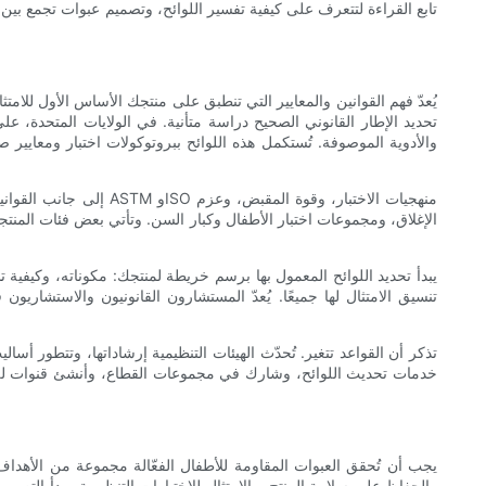
تابع القراءة لتتعرف على كيفية تفسير اللوائح، وتصميم عبوات تجمع بين 
يُعدّ فهم القوانين والمعايير التي تنطبق على منتجك الأساس الأول للامتثا
تحديد الإطار القانوني الصحيح دراسة متأنية. في الولايات المتحدة، على
والأدوية الموصوفة. تُستكمل هذه اللوائح ببروتوكولات اختبار ومعايير 
إلى جانب القوانين وال
الإغلاق، ومجموعات اختبار الأطفال وكبار السن. وتأتي بعض فئات المنت
يبدأ تحديد اللوائح المعمول بها برسم خريطة لمنتجك: مكوناته، وكيفية 
تنسيق الامتثال لها جميعًا. يُعدّ المستشارون القانونيون والاستشاري
تذكر أن القواعد تتغير. تُحدّث الهيئات التنظيمية إرشاداتها، وتتطور أسال
خدمات تحديث اللوائح، وشارك في مجموعات القطاع، وأنشئ قنوات للمتاب
يجب أن تُحقق العبوات المقاومة للأطفال الفعّالة مجموعة من الأهداف
والحفاظ على سلامة المنتج، والامتثال للاختبارات التنظيمية. يبدأ التصمي