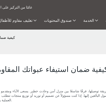
15 عامًا من التركيز عل
الخدمة
صندوق المحتويات
تغليف مقاوم للأطفال
كيفية ضمان
يفية ضمان استيفاء عبواتك المقاوم
طريقة توصيلها، فرقًا شاسعًا بين منزل آمن وحادث خطير. يسعى الآباء ومقدمو ال
 البالغين إليها. إذا كنت مسؤولاً عن تصميم أو توريد أو توزيع منتجات تتطلب
العملية والتنظيمية والتشغيلية التي عليك اتخاذها لضمان الامتثال وتقليل المخاطر.