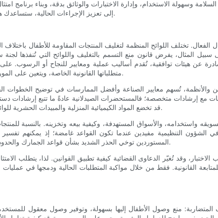
السلامة وسهولة الاستخدام، وإدارة الاختبارات والوثائق بدقة، وبناء برنامج ا
إلى تعزيز الإجراءات الحالية، ستساعدك هذه المعلومات على ترجمة المتطلبات القانونية إلى عمليات قابلة للتنفيذ.
ل الفعال. تختلف اللوائح المنظمة لتغليف المنتجات المقاومة للأطفال باختلاف الول
 سبيل المثال، يفرض قانون منع التسمم بالتغليف واللوائح التي تُنفذها لجنة سل
صادرة عن هيئات توافقية، تُقدم أساليب عملية ومعايير للنجاح أو الرسوب. على 
متطلباتها القانونية الخاصة، ويتعين على الموردين متعددي الجنسيات التوفيق بين التوقعات المختلفة لدخول كل سوق.
أنظمة، تُسهم معايير الصناعة وأفضل الممارسات في توضيح الخطوات الفنية والإجرائية اللازمة. غالبًا 
جات مع إرشادات متخصصة؛ فالمستحضرات الصيدلانية عادةً ما تتبع إرشادات دستور
قد تخضع المواد الكيميائية المنزلية والمبيدات الحشرية للوائح الهيئات البيئية أو الزراعية التي تضع قواعد التعبئة والتغليف الخاصة بها.
تسويقه واستخدامه، والأسواق المستهدفة، وكيفية بيعه وتخزينه. بالنسبة للمنتجا
ون في الشؤون التنظيمية مفيدين عندما تكون القواعد غامضة؛ إذ يمكنهم تفسير 
المستوردين توخي الحذر الشديد بشأن قواعد الجمارك والحدود التي قد تمنع الدخول في حال عدم وجود الوثائق أو الشهادات المطلوبة.
يب الاختبار، وقد تُغيّر الدعاوى القضائية كيفية تطبيق القوانين. لذا، يتطلب الام
عة القانونية. فقط من خلال مواكبة المتطلبات الحالية ودمجها في عمليات الت
 المتضاربة: منع وصول الأطفال إليها بسهولة، وتوفير وصول معقول للمستخدمي
م الجيد بفهم واضح للعوامل البشرية. يجب على المصممين توقع كيفية تعامل الأطفا