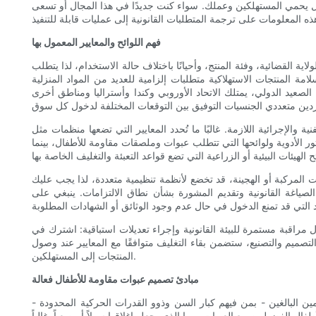
متثال يحمي المستهلكين وعملك. سواء كنت جديدًا في هذا المجال أو تسعى
فهم اللوائح والمعايير المعمول بها
اية القضائية، وفئة المنتج، وأحيانًا باختلاف حالة الاستخدام، لذا يتطلب
امة المنتجات الاستهلاكية متطلبات إلزامية للعديد من المواد المنزلية
الصعيد الدولي، يمتلك الاتحاد الأوروبي وكندا وأستراليا ومناطق أخرى
ما تُحدد المعايير التي تضعها منظمات مثل ASTM وISO منهجيات الاختبار، وقوة المقبض، وعزم
 الأدوية ولوائحها التي تتطلب عبوات وملصقات مقاومة للأطفال، بينما
ت المركبة أو الهجينة، قد تخضع لأنظمة تنظيمية متعددة، لذا يجب عليك
الصياغة القانونية وتقديم المشورة بشأن نطاق الالتزامات. ينبغي على
تثال مراقبة مستمرة للبيئة القانونية وإجراء تعديلات استباقية: اشترك في
صميم والتصنيع، ستضمن بقاء التغليف متوافقًا مع المعايير عند وصول
المنتجات إلى المستهلكين.
مبادئ تصميم عبوات مقاومة للأطفال فعالة
ن البالغين - بمن فيهم كبار السن وذوو القدرات الحركية المحدودة -
ل الفضوليين مع العبوات، وما الذي يجعل إغلاقها سهلاً أو صعباً. غالباً