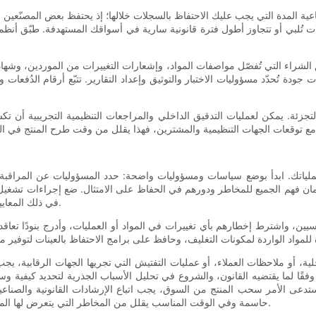
 الصناعية المدة التي يجب عليك الاحتفاظ بالسجلات خلالها؛ إذ يحتفظ بعض المصنّ
سجلات تُلبي أو تتجاوز أطول فترة قانونية سارية في أسواقك المستهدفة. طبّق أن
ئق الشراء التي تُفصّل مواصفات المواد، وإشعارات التغييرات من الموردين، وشهاد
ة تُحدّد مسؤوليات الاختبار والتوثيق وإعداد التقارير. تتبّع أرقام الدُفعات وح
ار التجزئة. يمكن لعمليات التدقيق الداخلي والمراجعات التنظيمية التجريبية أ
ياتك. ابدأ بوضع سياسات ومسؤوليات واضحة: حدد المسؤوليات عن المراقبة الت
ان فهم الجميع للمخاطر ودورهم في الحفاظ على الامتثال. ضع إجراءات تشغيل قي
في ذلك المعايير التي تستدعي إعادة الاختبار أو تدقيق الموردين عند حدوث أي تغييرات.
سيين، واشترط إخطارهم بأي تغييرات في المواد أو العمليات، وأدرج بنودًا تعاق
ة، أو ملاحظات العملاء، أو عمليات التفتيش التي تجريها الجهات الرقابية، يجب 
ة وفقًا لما يقتضيه القانون، والشروع في تحليل الأسباب الجذرية لتحديد كيفية 
تدعى الأمر سحب المنتج من السوق، يجب اتباع الإرشادات القانونية والصناعية ا
حاسمة وفي الوقت المناسب يقلل من المخاطر التي يتعرض لها المستهلكون ويحد من الأضرار المحتملة على السمعة والمسؤولية القانونية.