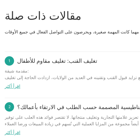
مقالات ذات صلة
تغليف القنب: تغليف مقاوم للأطفال
1
مقدمة شيقة:
تزايد قبول القنب وتقنينه في العديد من الولايات، ازدادت الحاجة إلى تغليف
ت القنب بعيدة عن متناول الأطفال ومنع استهلاكها عن طريق الخطأ. في هذه
اقرأ أكثر
أهمية التغليف المقاوم للأطفال
ات القنب. يُعد هذا النوع من العبوات ضروريًا في صناعة القنب لضمان سلامة
ناطيسية المصممة حسب الطلب في الارتقاء بأعمالك؟
2
مثل الأغطية التي تُفتح بالضغط أو العبوات البلاستيكية الشفافة. باستخدام هذه
يز علامتها التجارية وتغليف منتجاتها. لا تقتصر فوائد هذه العلب على توفير
أنواع التغليف المقاوم للأطفال
الفريدة. من الأنواع الشائعة للعبوات المقاومة للأطفال القوارير ذات الغطاء
تحسين صورة العلامة التجارية
اقرأ أكثر
وهي أكياس قابلة لإعادة الإغلاق مزودة بسحاب مقاوم للأطفال. تشمل الأنواع
خلق تجربة لا تُنسى لعملائك. من خلال تصميم عبوات جذابة بصريًا تعكس هوية