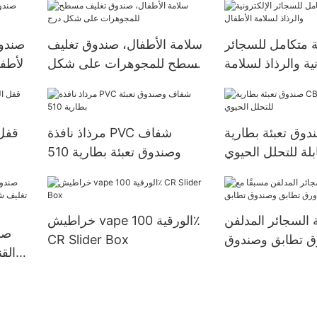
 متكامل للسجائر
سلامة الأطفال، صندوق تغليف
صندو
نية والرذاذ لسلامة
مسطح للمجوهرات على شكل
الأطف
الأطفال
درج
وق تعبئة بطارية CBD من
مرذاذ نافذة PVC شفاف
قفل 
ابلة للتحلل الحيوي
وصندوق تعبئة بطارية 510
 السجائر المدلفن
خراطيش vape الورقية 100٪
صن
رق تطابق وصندوق
CR Slider Box
الق
 —— CR004-6
العل