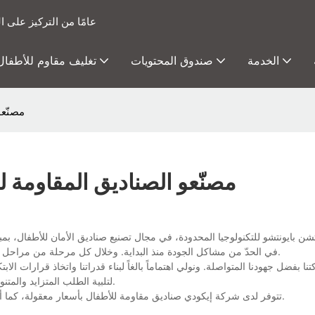
15 عامًا من التركيز عل
الخدمة
صندوق المحتويات
تغليف مقاوم للأطفال
مصنّعو
مصنّعو الصناديق المقاومة 
 بايونتشو للتكنولوجيا المحدودة، في مجال تصنيع صناديق الأمان للأطفال، بمبدأ "
في الحدّ من مشاكل الجودة منذ البداية. وخلال كل مرحلة من مراحل الإنتاج، يُطبّق عمالنا إجراءات دقيقة لمراقبة الجودة لاستبعاد المنتجات المعيبة.
لتلبية الطلب المتزايد والمتنوع في السوق العالمية الحالية. وقد حققت شركتنا العديد من الإنجازات الرائدة.
تتوفر لدى شركة إيكودي صناديق مقاومة للأطفال بأسعار معقولة، كما أن خدمة العملاء الودودة والمتخصصة ستكون متاحة للعملاء في جميع الأوقات.