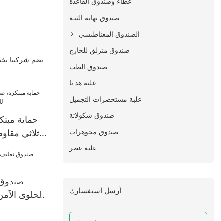
غطاء وصندوق القاعدة
صندوق نهاية الثنية
الصندوق المغناطيسي
صندوق منزلق للخارج
تضم شركتنا نخب
صندوق الطب
علبة هدايا
علبة مستحضرات التجميل
صندوق شكولاتة
حماية مبتك
صندوق مجوهرات
ثلاثي مقاوم
علبة عطر
صندوق 
أرسل استفسارك
الحلوى الآم