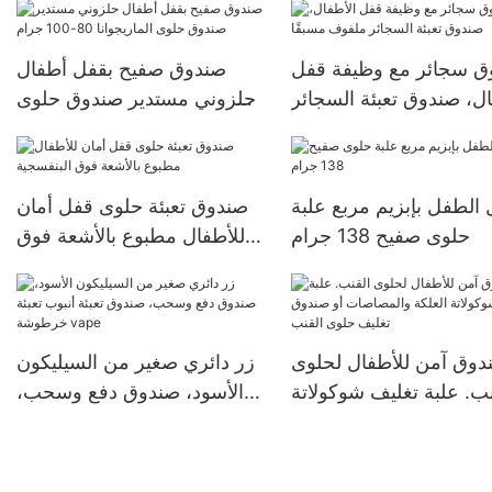
ق سجائر مع وظيفة قفل
صندوق صفيح بقفل أطفال
ال، صندوق تعبئة السجائر
حلزوني مستدير صندوق حلوى
ملفوف مسبقًا
الماريجوانا 80-100 جرام
الطفل بإبزيم مربع علبة
صندوق تعبئة حلوى قفل أمان
حلوى صفيح 138 جرام
للأطفال مطبوع بالأشعة فوق
البنفسجية
دوق آمن للأطفال لحلوى
زر دائري صغير من السيليكون
نب. علبة تغليف شوكولاتة
الأسود، صندوق دفع وسحب،
كة والمصاصات أو صندوق
صندوق تعبئة أنبوب تعبئة
تغليف حلوى القنب
خرطوشة vape