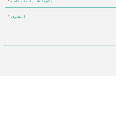
هاتف / واتس اب / سكايب
المحتوى