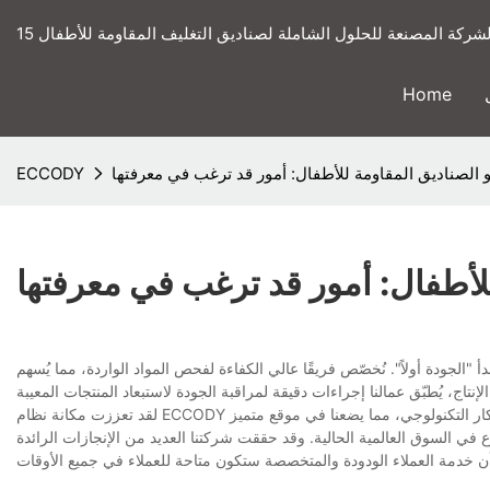
ى الشركة المصنعة للحلول الشاملة لصناديق التغليف المقاومة للأطفال
Home
 الصناديق المقاومة للأطفال: أمور قد ترغب في معرفتها
ECCODY
للأطفال: أمور قد ترغب في معرفتها
الجودة أولاً". نُخصّص فريقًا عالي الكفاءة لفحص المواد الواردة، مما يُسهم
لقد تعززت مكانة نظام ECCODY الذي طورته شركتنا بفضل جهودنا المتواصلة. ونولي اهتماماً بالغاً لبناء قدراتنا واتخاذ قرارات الابتكار التكنولوجي، مما يضعنا في موقع متميز