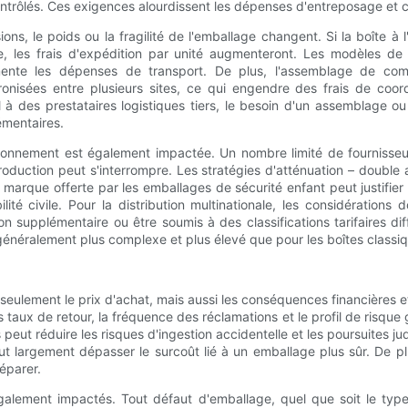
ontrôlés. Ces exigences alourdissent les dépenses d'entreposage et 
ns, le poids ou la fragilité de l'emballage changent. Si la boîte à
, les frais d'expédition par unité augmenteront. Les modèles de 
mente les dépenses de transport. De plus, l'assemblage de com
nisées entre plusieurs sites, ce qui engendre des frais de coord
l à des prestataires logistiques tiers, le besoin d'un assemblage o
émentaires.
sionnement est également impactée. Un nombre limité de fournisse
a production peut s'interrompre. Les stratégies d'atténuation – doub
a marque offerte par les emballages de sécurité enfant peut justifie
té civile. Pour la distribution multinationale, les considérations 
 supplémentaire ou être soumis à des classifications tarifaires dif
t généralement plus complexe et plus élevé que pour les boîtes classi
eulement le prix d'achat, mais aussi les conséquences financières et
taux de retour, la fréquence des réclamations et le profil de risque gl
peut réduire les risques d'ingestion accidentelle et les poursuites ju
 largement dépasser le surcoût lié à un emballage plus sûr. De plus
réparer.
 également impactés. Tout défaut d'emballage, quel que soit le ty