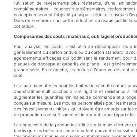
l'utilisation de revêtements plus résistants, d'une laminat
complémentaires – couches supplémentaires, renforcement aux
conception servent l'objectif principal : réduire le risque d'ing
Dans de nombreux cas, cette réduction du risque justifie le 
cet article.
Composantes des coûts : matériaux, outillage et productio
Pour analyser les coûts, il est utile de décomposer les pri
généralement du carton ondulé ou du carton standard, avec d
agencements efficaces qui optimisent le rendement pour diff
plaques de découpe et gabarits de pliage – est généralement s
grande série. En revanche, les boîtes à l'épreuve des enfan
coût.
Les matériaux utilisés pour les boîtes de sécurité enfant peu
des stratifiés multicouches alliant rigidité et résistance à 
augmenter les quantités minimales de commande et allonger 
conçus sur mesure. Les moules personnalisés pour les inserts
des investissements initiaux qui doivent être amortis sur les 
de production sont suffisamment importants pour répartir les 
La complexité de la production influe sur la main-d'œuvre et
tandis que les boîtes de sécurité enfant peuvent nécessiter 
Ces opérations manuelles ou semi-automatisées augmentent le t