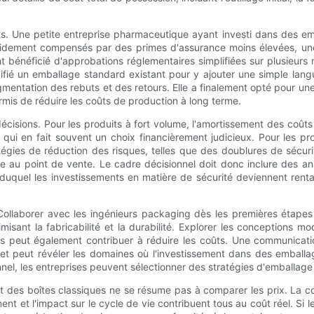
ets. Une petite entreprise pharmaceutique ayant investi dans des em
 rapidement compensés par des primes d'assurance moins élevées, u
nt bénéficié d'approbations réglementaires simplifiées sur plusieur
é un emballage standard existant pour y ajouter une simple langue
ntation des rebuts et des retours. Elle a finalement opté pour une re
ermis de réduire les coûts de production à long terme.
sions. Pour les produits à fort volume, l'amortissement des coûts d
qui en fait souvent un choix financièrement judicieux. Pour les pro
ratégies de réduction des risques, telles que des doublures de sécur
lte au point de vente. Le cadre décisionnel doit donc inclure des ana
ir duquel les investissements en matière de sécurité deviennent rent
n. Collaborer avec les ingénieurs packaging dès les premières éta
isant la fabricabilité et la durabilité. Explorer les conceptions m
isés peut également contribuer à réduire les coûts. Une communicat
et peut révéler les domaines où l'investissement dans des emballag
el, les entreprises peuvent sélectionner des stratégies d'emballage q
t des boîtes classiques ne se résume pas à comparer les prix. La comp
ent et l'impact sur le cycle de vie contribuent tous au coût réel. S