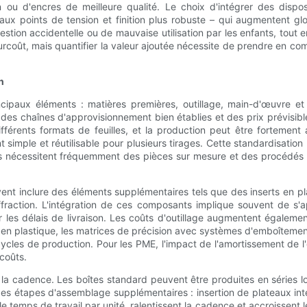
ion ou d'encres de meilleure qualité. Le choix d'intégrer des dispo
 points de tension et finition plus robuste – qui augmentent glob
estion accidentelle ou de mauvaise utilisation par les enfants, tout en 
surcoût, mais quantifier la valeur ajoutée nécessite de prendre en c
n
ncipaux éléments : matières premières, outillage, main-d'œuvre et
es chaînes d'approvisionnement bien établies et des prix prévisibl
érents formats de feuilles, et la production peut être fortement a
imple et réutilisable pour plusieurs tirages. Cette standardisation
ts nécessitent fréquemment des pièces sur mesure et des procédés d
vent inclure des éléments supplémentaires tels que des inserts en pla
l'effraction. L'intégration de ces composants implique souvent de s
les délais de livraison. Les coûts d'outillage augmentent égaleme
 en plastique, les matrices de précision avec systèmes d'emboîtement
cycles de production. Pour les PME, l'impact de l'amortissement de l'
coûts.
 la cadence. Les boîtes standard peuvent être produites en séries 
des étapes d'assemblage supplémentaires : insertion de plateaux inté
emps de travail par unité, ralentissent la cadence et accroissent le