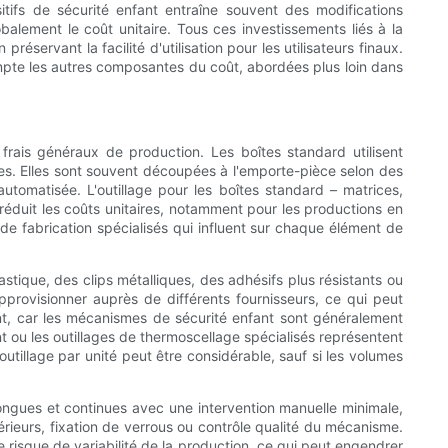
sitifs de sécurité enfant entraîne souvent des modifications
alement le coût unitaire. Tous ces investissements liés à la
préservant la facilité d'utilisation pour les utilisateurs finaux.
ompte les autres composantes du coût, abordées plus loin dans
 frais généraux de production. Les boîtes standard utilisent
es. Elles sont souvent découpées à l'emporte-pièce selon des
utomatisée. L'outillage pour les boîtes standard – matrices,
 réduit les coûts unitaires, notamment pour les productions en
e fabrication spécialisés qui influent sur chaque élément de
stique, des clips métalliques, des adhésifs plus résistants ou
'approvisionner auprès de différents fournisseurs, ce qui peut
nt, car les mécanismes de sécurité enfant sont généralement
 ou les outillages de thermoscellage spécialisés représentent
outillage par unité peut être considérable, sauf si les volumes
longues et continues avec une intervention manuelle minimale,
rieurs, fixation de verrous ou contrôle qualité du mécanisme.
 risque de variabilité de la production, ce qui peut engendrer