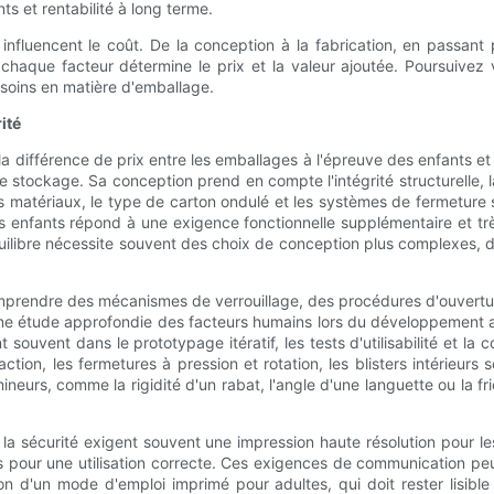
nts et rentabilité à long terme.
i influencent le coût. De la conception à la fabrication, en passant
 chaque facteur détermine le prix et la valeur ajoutée. Poursuivez
soins en matière d'emballage.
ité
e la différence de prix entre les emballages à l'épreuve des enfants 
e stockage. Sa conception prend en compte l'intégrité structurelle, 
des matériaux, le type de carton ondulé et les systèmes de fermetu
s enfants répond à une exigence fonctionnelle supplémentaire et trè
équilibre nécessite souvent des choix de conception plus complexes,
prendre des mécanismes de verrouillage, des procédures d'ouverture
 une étude approfondie des facteurs humains lors du développement af
souvent dans le prototypage itératif, les tests d'utilisabilité et la
ction, les fermetures à pression et rotation, les blisters intérieurs
, comme la rigidité d'un rabat, l'angle d'une languette ou la frict
a sécurité exigent souvent une impression haute résolution pour l
es pour une utilisation correcte. Ces exigences de communication pe
sion d'un mode d'emploi imprimé pour adultes, qui doit rester lis