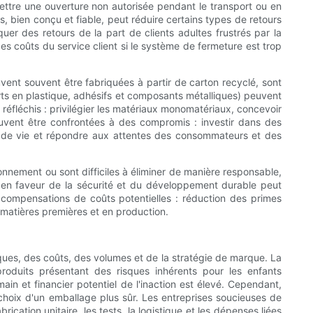
mettre une ouverture non autorisée pendant le transport ou en
bien conçu et fiable, peut réduire certains types de retours
er des retours de la part de clients adultes frustrés par la
es coûts du service client si le système de fermeture est trop
vent souvent être fabriquées à partir de carton recyclé, sont
serts en plastique, adhésifs et composants métalliques) peuvent
 réfléchis : privilégier les matériaux monomatériaux, concevoir
euvent être confrontées à des compromis : investir dans des
in de vie et répondre aux attentes des consommateurs et des
onnement ou sont difficiles à éliminer de manière responsable,
 en faveur de la sécurité et du développement durable peut
s compensations de coûts potentielles : réduction des primes
n matières premières et en production.
ques, des coûts, des volumes et de la stratégie de marque. La
oduits présentant des risques inhérents pour les enfants
in et financier potentiel de l'inaction est élevé. Cependant,
 choix d'un emballage plus sûr. Les entreprises soucieuses de
brication unitaire, les tests, la logistique et les dépenses liées