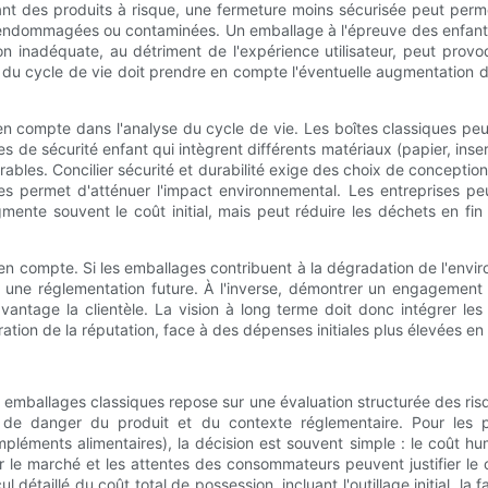
tenant des produits à risque, une fermeture moins sécurisée peut per
endommagées ou contaminées. Un emballage à l'épreuve des enfants, 
 inadéquate, au détriment de l'expérience utilisateur, peut provoqu
t du cycle de vie doit prendre en compte l'éventuelle augmentation d
 en compte dans l'analyse du cycle de vie. Les boîtes classiques peu
es de sécurité enfant qui intègrent différents matériaux (papier, in
rables. Concilier sécurité et durabilité exige des choix de conception
es permet d'atténuer l'impact environnemental. Les entreprises p
gmente souvent le coût initial, mais peut réduire les déchets en f
 en compte. Si les emballages contribuent à la dégradation de l'envir
 une réglementation future. À l'inverse, démontrer un engagement
avantage la clientèle. La vision à long terme doit donc intégrer le
ration de la réputation, face à des dépenses initiales plus élevées e
 emballages classiques repose sur une évaluation structurée des ris
 de danger du produit et du contexte réglementaire. Pour les pr
ments alimentaires), la décision est souvent simple : le coût huma
r le marché et les attentes des consommateurs peuvent justifier le
 détaillé du coût total de possession, incluant l'outillage initial, la fa