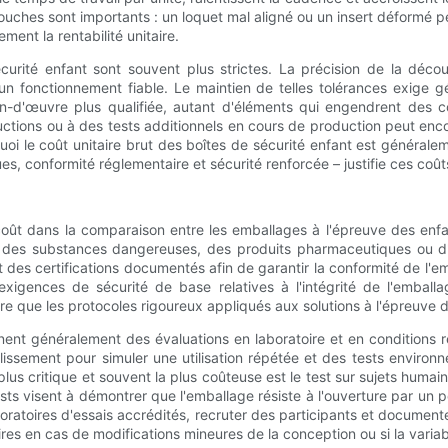
touches sont importants : un loquet mal aligné ou un insert déformé
ment la rentabilité unitaire.
écurité enfant sont souvent plus strictes. La précision de la décou
un fonctionnement fiable. Le maintien de telles tolérances exige
n-d'œuvre plus qualifiée, autant d'éléments qui engendrent des coû
ructions ou à des tests additionnels en cours de production peut enco
quoi le coût unitaire brut des boîtes de sécurité enfant est général
ques, conformité réglementaire et sécurité renforcée – justifie ces co
oût dans la comparaison entre les emballages à l'épreuve des enfa
des substances dangereuses, des produits pharmaceutiques ou d'a
des certifications documentés afin de garantir la conformité de l'em
gences de sécurité de base relatives à l'intégrité de l'emballa
e que les protocoles rigoureux appliqués aux solutions à l'épreuve 
nt généralement des évaluations en laboratoire et en conditions rée
lissement pour simuler une utilisation répétée et des tests environ
lus critique et souvent la plus coûteuse est le test sur sujets huma
sts visent à démontrer que l'emballage résiste à l'ouverture par un
laboratoires d'essais accrédités, recruter des participants et documen
es en cas de modifications mineures de la conception ou si la variabi