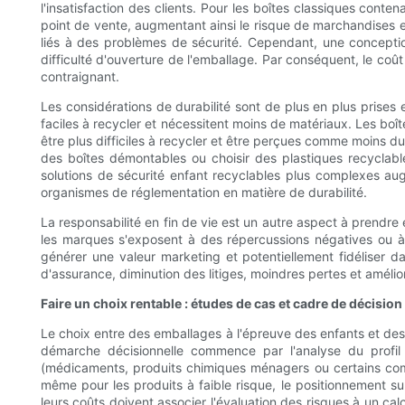
l'insatisfaction des clients. Pour les boîtes classiques con
point de vente, augmentant ainsi le risque de marchandises 
liés à des problèmes de sécurité. Cependant, une conception
difficulté d'ouverture de l'emballage. Par conséquent, le coû
contraignant.
Les considérations de durabilité sont de plus en plus prises
faciles à recycler et nécessitent moins de matériaux. Les boît
être plus difficiles à recycler et être perçues comme moins du
des boîtes démontables ou choisir des plastiques recyclabl
solutions de sécurité enfant recyclables plus complexes au
organismes de réglementation en matière de durabilité.
La responsabilité en fin de vie est un autre aspect à prendre
les marques s'exposent à des répercussions négatives ou à
générer une valeur marketing et potentiellement fidéliser d
d'assurance, diminution des litiges, moindres pertes et amélio
Faire un choix rentable : études de cas et cadre de décision
Le choix entre des emballages à l'épreuve des enfants et des
démarche décisionnelle commence par l'analyse du profil
(médicaments, produits chimiques ménagers ou certains complé
même pour les produits à faible risque, le positionnement su
leurs coûts doivent associer l'évaluation des risques à un calcul