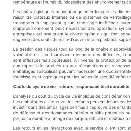
température et l'humidité, nécessitant des environnements c
Les coûts logistiques peuvent augmenter lorsque les dimensio
raison de plateaux internes ou de systèmes de verrouillage
transporteurs impliquent qu'un emballage inefficace aug
d'approvisionnement peut nécessiter des opérations synchro
entreprises qui pratiquent le dropshipping ou qui font appe
engendre des coûts de main-d'œuvre et d'exploitation suppl
La gestion des risques tout au long de la chaîne d'approvi
vulnérabilité : si ce fournisseur rencontre des difficultés, l
sont efficaces mais coûteuses. À l'inverse, la protection de l
aux rappels de produits ou aux réclamations en responsabili
emballages spécialisés peuvent nécessiter une documentation
fournisseurs et logistiques pour les boîtes de sécurité enfan
Coûts du cycle de vie : retours, responsabilité et durabilité
L'analyse du coût du cycle de vie implique de considérer non s
Les emballages à l'épreuve des enfants peuvent influencer les 
investir dans des emballages certifiés à l'épreuve des enfants 
de défense et des dommages-intérêts punitifs potentiels peut
préjudice durable à l'image de marque, difficile et coûteux à 
Les retours et les interactions avec le service client sont