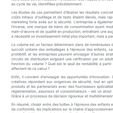
au cycle de vie, identifiées précédemment.
Les études de cas permettent d'illustrer les résultats concr
coûts initiaux d'outillage et de tests étaient élevés, mais
marketing forte axée sur la sécurité. L'entreprise a égaleme
l'inverse, une marque de biens de consommation ayant modifi
main-d'œuvre et de qualité en production, entraînant une augme
a nécessité un investissement initial plus important, mais a p
Le volume est un facteur déterminant dans de nombreuses déci
surcoût unitaire des emballages à l'épreuve des enfants, ce 
prohibitif, et les entreprises peuvent envisager d'autres st
circuits de distribution exigeant une vérification par un adu
fonction du volume ? Quel est le seuil de rentabilité à part
affectent-ils ce calcul ?
Enfin, il convient d'envisager les opportunités d'innovatio
créatives répondant aux exigences de sécurité, tout en optim
produits et les partenariats avec des fournisseurs spécial
réglementation, assureurs et consommateurs – est un atout 
Grâce à un processus de décision rigoureux et multidimensionn
En résumé, choisir entre des boîtes à l'épreuve des enfants e
de conformité, les implications sur la chaîne d'approvisionnem