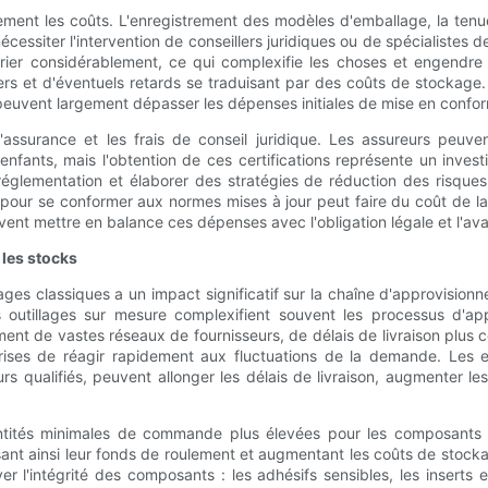
ment les coûts. L'enregistrement des modèles d'emballage, la tenue 
essiter l'intervention de conseillers juridiques ou de spécialistes d
rier considérablement, ce qui complexifie les choses et engendre 
 tiers et d'éventuels retards se traduisant par des coûts de stockag
n peuvent largement dépasser les dépenses initiales de mise en confor
assurance et les frais de conseil juridique. Les assureurs peuve
nfants, mais l'obtention de ces certifications représente un inves
églementation et élaborer des stratégies de réduction des risques. 
s pour se conformer aux normes mises à jour peut faire du coût de 
vent mettre en balance ces dépenses avec l'obligation légale et l'av
 les stocks
ges classiques a un impact significatif sur la chaîne d'approvisionn
 outillages sur mesure complexifient souvent les processus d'a
ment de vastes réseaux de fournisseurs, de délais de livraison plus c
prises de réagir rapidement aux fluctuations de la demande. Les 
urs qualifiés, peuvent allonger les délais de livraison, augmenter 
ntités minimales de commande plus élevées pour les composants 
isant ainsi leur fonds de roulement et augmentant les coûts de stoc
r l'intégrité des composants : les adhésifs sensibles, les inserts 