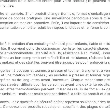
évaluation de la sécurité enfant pour votre secteur ; ils peuvent r
s normes.
re en compte. Si un produit change (formule, format d'emballage ou
gence de bonnes pratiques. Une surveillance périodique après la mise 
onception de manière proactive. Enfin, il est important de considérer
umentation complète réduit les risques juridiques et renforce la co
l à la création d'un emballage sécurisé pour enfants, fiable et at
abilité. Il convient donc de commencer par lister les caractéristiques 
ce environnementale (stabilité aux UV, résistance à l'humidité). Po
offrent un bon compromis entre flexibilité et résistance, résistent
étaux et des stratifiés peuvent être incorporés pour renforcer la stru
ries : à pousser et tourner, à presser et tourner, à aligner et à verr
t une rotation simultanées ; les modèles à presser et tourner requi
de repères ou de languettes avant l'ouverture. Chaque mécanisme p
eut s'avérer difficile pour les personnes ayant une dextérité rédui
plaquettes thermoformées peuvent utiliser des seuils de force – exig
luminium – mais ces seuils sont sensibles à la taille du produit et à so
ances. Les dispositifs de sécurité enfant reposent souvent sur des t
iant. Concevez des produits robustes en spécifiant des plages de 