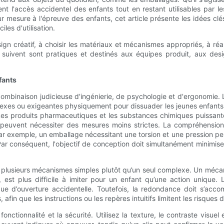
 l'accès accidentel des enfants tout en restant utilisables par les
mesure à l'épreuve des enfants, cet article présente les idées clé
les d'utilisation.
gn créatif, à choisir les matériaux et mécanismes appropriés, à réal
ui suivent sont pratiques et destinés aux équipes produit, aux de
fants
mbinaison judicieuse d'ingénierie, de psychologie et d'ergonomie. L
lexes ou exigeantes physiquement pour dissuader les jeunes enfants. 
 Les produits pharmaceutiques et les substances chimiques puissant
 peuvent nécessiter des mesures moins strictes. La compréhension 
ar exemple, un emballage nécessitant une torsion et une pression peu
r conséquent, l'objectif de conception doit simultanément minimiser l
er plusieurs mécanismes simples plutôt qu’un seul complexe. Un méca
t, est plus difficile à imiter pour un enfant qu’une action unique
sque d’ouverture accidentelle. Toutefois, la redondance doit s’ac
afin que les instructions ou les repères intuitifs limitent les risques 
ctionnalité et la sécurité. Utilisez la texture, le contraste visuel et