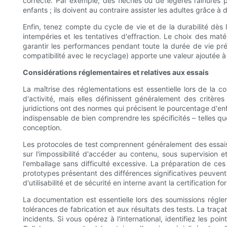
correcte. Par exemple, des flèches ou de légères rainures p
enfants ; ils doivent au contraire assister les adultes grâce
Enfin, tenez compte du cycle de vie et de la durabilité dès l
intempéries et les tentatives d'effraction. Le choix des matér
garantir les performances pendant toute la durée de vie pré
compatibilité avec le recyclage) apporte une valeur ajoutée
Considérations réglementaires et relatives aux essais
La maîtrise des réglementations est essentielle lors de la c
d'activité, mais elles définissent généralement des crit
juridictions ont des normes qui précisent le pourcentage d'enf
indispensable de bien comprendre les spécificités – telles que
conception.
Les protocoles de test comprennent généralement des essais 
sur l'impossibilité d'accéder au contenu, sous supervision et
l'emballage sans difficulté excessive. La préparation de ces
prototypes présentant des différences significatives peuvent réu
d'utilisabilité et de sécurité en interne avant la certification fo
La documentation est essentielle lors des soumissions régleme
tolérances de fabrication et aux résultats des tests. La traç
incidents. Si vous opérez à l'international, identifiez les p