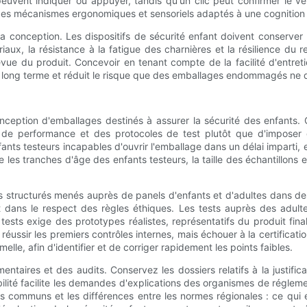
euvent indiquer où appuyer, tandis qu'un clic peut confirmer le v
 à des mécanismes ergonomiques et sensoriels adaptés à une cognition
a conception. Les dispositifs de sécurité enfant doivent conserver le
iaux, la résistance à la fatigue des charnières et la résilience du r
vue du produit. Concevoir en tenant compte de la facilité d'entreti
 à long terme et réduit le risque que des emballages endommagés ne
onception d'emballages destinés à assurer la sécurité des enfants. 
ères de performance et des protocoles de test plutôt que d'impos
ants testeurs incapables d'ouvrir l'emballage dans un délai imparti, et
 les tranches d'âge des enfants testeurs, la taille des échantillons 
structurés menés auprès de panels d'enfants et d'adultes dans des
 dans le respect des règles éthiques. Les tests auprès des adultes 
 tests exige des prototypes réalistes, représentatifs du produit fin
ssir les premiers contrôles internes, mais échouer à la certification o
rmelle, afin d'identifier et de corriger rapidement les points faibles.
ntaires et des audits. Conservez les dossiers relatifs à la justifi
abilité facilite les demandes d'explications des organismes de régle
oints communs et les différences entre les normes régionales : ce q