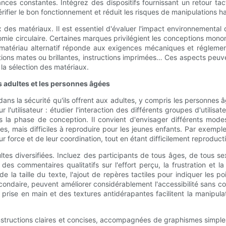
nces constantes. Intégrez des dispositifs fournissant un retour ta
rifier le bon fonctionnement et réduit les risques de manipulations
des matériaux. Il est essentiel d'évaluer l'impact environnemental d
onomie circulaire. Certaines marques privilégient les conceptions mono
atériau alternatif réponde aux exigences mécaniques et réglementai
initions mates ou brillantes, instructions imprimées… Ces aspects peu
 la sélection des matériaux.
es adultes et les personnes âgées
ns la sécurité qu'ils offrent aux adultes, y compris les personnes âgé
'utilisateur : étudier l'interaction des différents groupes d'utilisa
s la phase de conception. Il convient d'envisager différents modes 
ltes, mais difficiles à reproduire pour les jeunes enfants. Par exemp
ur force et de leur coordination, tout en étant difficilement reproduct
ultes diversifiées. Incluez des participants de tous âges, de tous se
z des commentaires qualitatifs sur l'effort perçu, la frustration et 
 la taille du texte, l'ajout de repères tactiles pour indiquer les p
ondaire, peuvent améliorer considérablement l'accessibilité sans c
rise en main et des textures antidérapantes facilitent la manipulat
 instructions claires et concises, accompagnées de graphismes simples