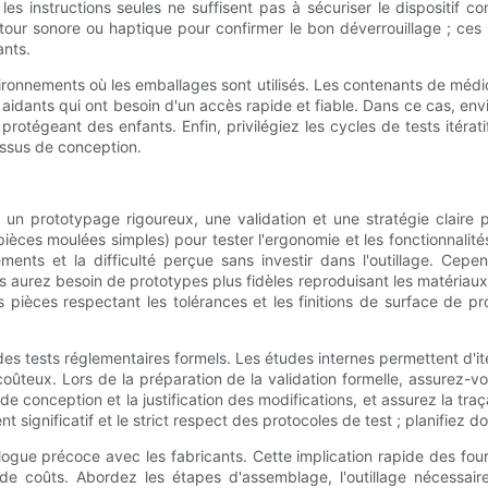
 les instructions seules ne suffisent pas à sécuriser le dispositif c
etour sonore ou haptique pour confirmer le bon déverrouillage ; ces s
ants.
ironnements où les emballages sont utilisés. Les contenants de méd
idants qui ont besoin d'un accès rapide et fiable. Dans ce cas, env
protégeant des enfants. Enfin, privilégiez les cycles de tests itérat
cessus de conception.
e un prototypage rigoureux, une validation et une stratégie clai
ces moulées simples) pour tester l'ergonomie et les fonctionnalit
nts et la difficulté perçue sans investir dans l'outillage. Cepen
urez besoin de prototypes plus fidèles reproduisant les matériaux e
s pièces respectant les tolérances et les finitions de surface de pr
 et des tests réglementaires formels. Les études internes permettent d'
n coûteux. Lors de la préparation de la validation formelle, assurez
conception et la justification des modifications, et assurez la tra
t significatif et le strict respect des protocoles de test ; planifiez 
ialogue précoce avec les fabricants. Cette implication rapide des fourn
e coûts. Abordez les étapes d'assemblage, l'outillage nécessaire