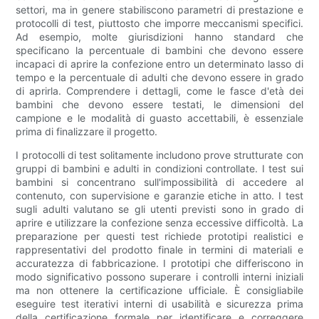
settori, ma in genere stabiliscono parametri di prestazione e
protocolli di test, piuttosto che imporre meccanismi specifici.
Ad esempio, molte giurisdizioni hanno standard che
specificano la percentuale di bambini che devono essere
incapaci di aprire la confezione entro un determinato lasso di
tempo e la percentuale di adulti che devono essere in grado
di aprirla. Comprendere i dettagli, come le fasce d'età dei
bambini che devono essere testati, le dimensioni del
campione e le modalità di guasto accettabili, è essenziale
prima di finalizzare il progetto.
I protocolli di test solitamente includono prove strutturate con
gruppi di bambini e adulti in condizioni controllate. I test sui
bambini si concentrano sull'impossibilità di accedere al
contenuto, con supervisione e garanzie etiche in atto. I test
sugli adulti valutano se gli utenti previsti sono in grado di
aprire e utilizzare la confezione senza eccessive difficoltà. La
preparazione per questi test richiede prototipi realistici e
rappresentativi del prodotto finale in termini di materiali e
accuratezza di fabbricazione. I prototipi che differiscono in
modo significativo possono superare i controlli interni iniziali
ma non ottenere la certificazione ufficiale. È consigliabile
eseguire test iterativi interni di usabilità e sicurezza prima
della certificazione formale per identificare e correggere