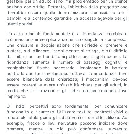
gestibile per un adulto sano, ma problematico per un utente
anziano con artrite. Pertanto, l'obiettivo della progettazione
dovrebbe essere quello di minimizzare l'accessibilità per i
bambini e al contempo garantire un accesso agevole per gli
utenti previsti.
Un altro principio fondamentale è la ridondanza: combinare
più meccanismi semplici anziché uno singolo e complesso.
Una chiusura a doppia azione che richiede di premere e
ruotare, o di allineare i segni mentre si stringe, è più difficile
da imitare per un bambino rispetto a una singola azione. La
ridondanza aumenta il numero di passaggi cognitivi e
manipolazioni fisiche necessarie, innalzando la barriera
contro le aperture involontarie. Tuttavia, la ridondanza deve
essere bilanciata dalla chiarezza; i meccanismi devono
essere coerenti e avere un'usabilità chiara per gli adulti, in
modo che le istruzioni o gli indizi intuitivi riducano l'uso
improprio.
Gli indizi percettivi sono fondamentali per comunicare
funzionalità e sicurezza. Utilizzare texture, contrasti visivi e
feedback tattile guida gli adulti verso il corretto utilizzo. Ad
esempio, frecce o lievi nervature possono indicare dove
premere, mentre un clic può confermare l'avvenuto