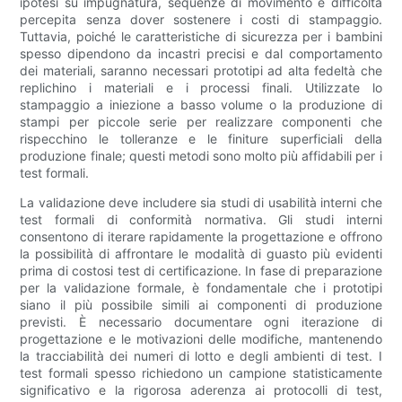
ipotesi su impugnatura, sequenze di movimento e difficoltà
percepita senza dover sostenere i costi di stampaggio.
Tuttavia, poiché le caratteristiche di sicurezza per i bambini
spesso dipendono da incastri precisi e dal comportamento
dei materiali, saranno necessari prototipi ad alta fedeltà che
replichino i materiali e i processi finali. Utilizzate lo
stampaggio a iniezione a basso volume o la produzione di
stampi per piccole serie per realizzare componenti che
rispecchino le tolleranze e le finiture superficiali della
produzione finale; questi metodi sono molto più affidabili per i
test formali.
La validazione deve includere sia studi di usabilità interni che
test formali di conformità normativa. Gli studi interni
consentono di iterare rapidamente la progettazione e offrono
la possibilità di affrontare le modalità di guasto più evidenti
prima di costosi test di certificazione. In fase di preparazione
per la validazione formale, è fondamentale che i prototipi
siano il più possibile simili ai componenti di produzione
previsti. È necessario documentare ogni iterazione di
progettazione e le motivazioni delle modifiche, mantenendo
la tracciabilità dei numeri di lotto e degli ambienti di test. I
test formali spesso richiedono un campione statisticamente
significativo e la rigorosa aderenza ai protocolli di test,