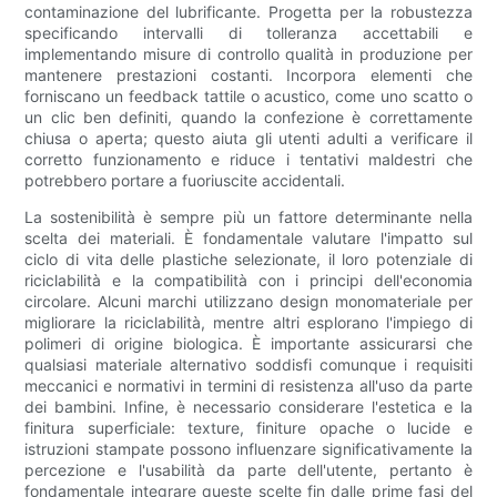
contaminazione del lubrificante. Progetta per la robustezza
specificando intervalli di tolleranza accettabili e
implementando misure di controllo qualità in produzione per
mantenere prestazioni costanti. Incorpora elementi che
forniscano un feedback tattile o acustico, come uno scatto o
un clic ben definiti, quando la confezione è correttamente
chiusa o aperta; questo aiuta gli utenti adulti a verificare il
corretto funzionamento e riduce i tentativi maldestri che
potrebbero portare a fuoriuscite accidentali.
La sostenibilità è sempre più un fattore determinante nella
scelta dei materiali. È fondamentale valutare l'impatto sul
ciclo di vita delle plastiche selezionate, il loro potenziale di
riciclabilità e la compatibilità con i principi dell'economia
circolare. Alcuni marchi utilizzano design monomateriale per
migliorare la riciclabilità, mentre altri esplorano l'impiego di
polimeri di origine biologica. È importante assicurarsi che
qualsiasi materiale alternativo soddisfi comunque i requisiti
meccanici e normativi in ​​termini di resistenza all'uso da parte
dei bambini. Infine, è necessario considerare l'estetica e la
finitura superficiale: texture, finiture opache o lucide e
istruzioni stampate possono influenzare significativamente la
percezione e l'usabilità da parte dell'utente, pertanto è
fondamentale integrare queste scelte fin dalle prime fasi del