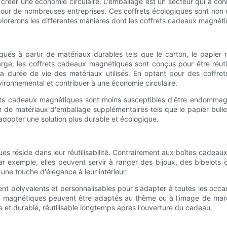
réer une économie circulaire. L'emballage est un secteur qui a con
our de nombreuses entreprises. Ces coffrets écologiques sont non s
xplorerons les différentes manières dont les coffrets cadeaux magnét
ués à partir de matériaux durables tels que le carton, le papier 
arge, les coffrets cadeaux magnétiques sont conçus pour être réutil
a durée de vie des matériaux utilisés. En optant pour des coffre
ironnemental et contribuer à une économie circulaire.
frets cadeaux magnétiques sont moins susceptibles d'être endommagé
in de matériaux d'emballage supplémentaires tels que le papier bulle
dopter une solution plus durable et écologique.
réside dans leur réutilisabilité. Contrairement aux boîtes cadeaux 
 exemple, elles peuvent servir à ranger des bijoux, des bibelots ou
ne touche d'élégance à leur intérieur.
t polyvalents et personnalisables pour s'adapter à toutes les occas
ux magnétiques peuvent être adaptés au thème ou à l'image de marq
 et durable, réutilisable longtemps après l'ouverture du cadeau.