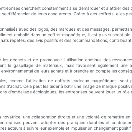
entreprises cherchent constamment à se démarquer et à attirer des c
e se différencier de leurs concurrents. Grâce à ces coffrets, elles
onnalisés avec des logos, des marques et des messages, permettant a
 joliment emballé dans un coffret magnétique, il est plus susceptible
chats répétés, des avis positifs et des recommandations, contribuant a
ner les déchets et de promouvoir l'utilisation continue des ressou
ement le gaspillage de matériaux, mais favorisent également une
ct environnemental de leurs achats et à prendre en compte les cons
bles, comme l'utilisation de coffrets cadeaux magnétiques, sont 
ions d'achat. Cela peut les aider à bâtir une image de marque positive
ons d'emballage écologiques, les entreprises peuvent jouer un rôle 
n novatrice, une collaboration étroite et une volonté de remettre e
ntreprises peuvent adopter des pratiques durables et contribuer à 
tres acteurs à suivre leur exemple et impulser un changement positif 