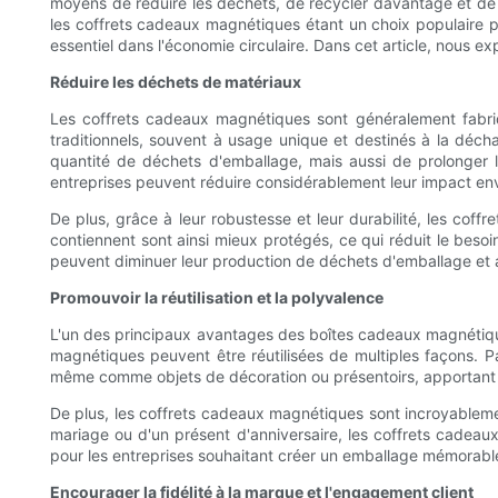
moyens de réduire les déchets, de recycler davantage et de c
les coffrets cadeaux magnétiques étant un choix populaire p
essentiel dans l'économie circulaire. Dans cet article, nous e
Réduire les déchets de matériaux
Les coffrets cadeaux magnétiques sont généralement fabriq
traditionnels, souvent à usage unique et destinés à la déch
quantité de déchets d'emballage, mais aussi de prolonger l
entreprises peuvent réduire considérablement leur impact env
De plus, grâce à leur robustesse et leur durabilité, les cof
contiennent sont ainsi mieux protégés, ce qui réduit le beso
peuvent diminuer leur production de déchets d'emballage et a
Promouvoir la réutilisation et la polyvalence
L'un des principaux avantages des boîtes cadeaux magnétiques 
magnétiques peuvent être réutilisées de multiples façons. Par
même comme objets de décoration ou présentoirs, apportant u
De plus, les coffrets cadeaux magnétiques sont incroyablemen
mariage ou d'un présent d'anniversaire, les coffrets cadea
pour les entreprises souhaitant créer un emballage mémorable
Encourager la fidélité à la marque et l'engagement client