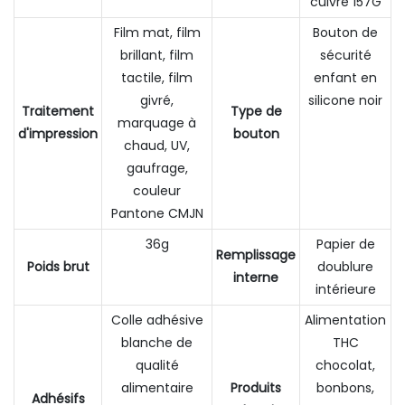
cuivre 157G
Film mat, film
Bouton de
brillant, film
sécurité
tactile, film
enfant en
givré,
silicone noir
Traitement
Type de
marquage à
d'impression
bouton
chaud, UV,
gaufrage,
couleur
Pantone CMJN
36g
Papier de
Remplissage
Poids brut
doublure
interne
intérieure
Colle adhésive
Alimentation
blanche de
THC
qualité
chocolat,
alimentaire
Produits
bonbons,
Adhésifs