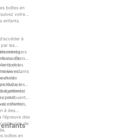
les boîtes en
rsuivez votre
es enfants.
 d’accéder à
 par les
uits ménagers
sonnements
nfants est
ure aux États-
ier dont les
nfants des
tre les enfants
manœuvres
couche de
ge et de
les risques
produits, les
des enfants.
ais également
es pour
s contribuent à
n accidentels,
nes enfants.
on à des
à l'épreuve des
 continuons de
 enfants
mée.
es boîtes en