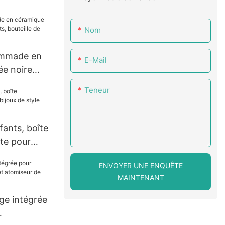
ge de
nt, mini
Nom
ommade en
E-Mail
ée noire
outeille de
Teneur
 yeux 5g
fants, boîte
te pour
iroir
ENVOYER UNE ENQUÊTE
MAINTENANT
ge intégrée