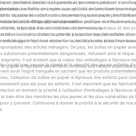
pier, les fabricants et les fournisseurs peuvent contribuer à la sécu
'environnement familial. Les parents et les tuteurs peuvent avoir l'esp
s nocives.
'épreuve des enfants sont moins susceptibles de constituer une mena
identelles, les boîtes en papier avec sécurité enfants contribuent ég
nfants rappelle aux adultes de conserver les substances potentiellem
alités de sécurité enfants dans les emballages en papier, les fabrica
ainsi le risque d'ingestion accidentelle.
s de sécurité. Cette approche proactive améliore non seulement la fi
robustes et durables, offrant une solution pratique et efficace pour 
donner la priorité à la sécurité des consommateurs.
é enfants, telles que des mécanismes de fermeture spéciaux et des p
écurisé et inviolable. Cette couche de protection supplémentaire diss
n rôle crucial en donnant la priorité à la protection des enfants et e
 empêche également tout accès non autorisé par des personnes susc
es emballages à l'épreuve des enfants, les fabricants et les fourniss
ponsables des articles ménagers. De plus, les boîtes en papier ave
es substances potentiellement dangereuses, réduisant ainsi le risque 
es soignants. Il est évident que la valeur des emballages à l’épreuve d
ôle crucial pour assurer la sûreté et la sécurité des jeunes enfants. E
tes en papier à l’épreuve des enfants constitue une mesure essentielle 
ent avoir l'esprit tranquille en sachant que les produits potentiellem
plus, l’utilisation de boîtes en papier à l’épreuve des enfants peut con
ronnement plus sûr pour les enfants. Il est important que les fabricant
ion et donnent la priorité à l’utilisation d’emballages à l’épreuve 
le bien-être des membres les plus jeunes et les plus vulnérables de l
 pour y parvenir. Continuons à donner la priorité à la sécurité de nos 
s.