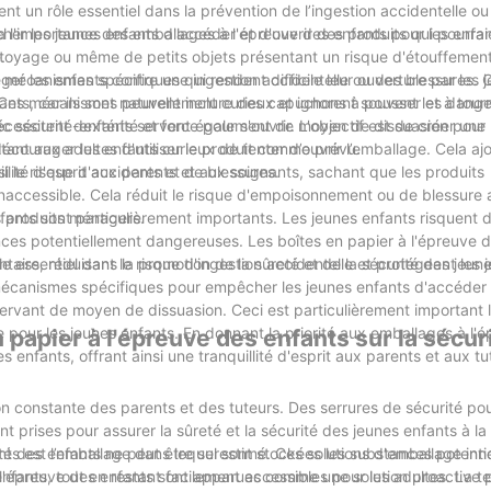
nt un rôle essentiel dans la prévention de l’ingestion accidentelle ou 
a l'importance des emballages à l'épreuve des enfants pour les enfan
er les jeunes enfants d'accéder et d'ouvrir des produits qui pourrai
.
ttoyage ou même de petits objets présentant un risque d'étouffement
ger les enfants contre une ingestion accidentelle ou des blessures. C
mécanismes spécifiques qui rendent difficile leur ouverture par les j
ants, car ils sont naturellement curieux et ignorent souvent les dang
 Ces mécanismes peuvent inclure des capuchons à pousser et à tourn
sitent dextérité et force pour s'ouvrir. L'objectif est de créer une 
ec sécurité-enfants servent également de moyen de dissuasion pour 
ant aux adultes d'utiliser le produit comme prévu.
 décourager les enfants curieux de tenter d’ouvrir l’emballage. Cela aj
i le risque d'accidents et de blessures.
llité d'esprit aux parents et aux soignants, sachant que les produits
naccessible. Cela réduit le risque d'empoisonnement ou de blessure a
s produits ménagers.
fants sont particulièrement importants. Les jeunes enfants risquent d
es potentiellement dangereuses. Les boîtes en papier à l'épreuve d
ire, réduisant le risque d'ingestion accidentelle et protégeant les 
e essentiel dans la promotion de la sûreté et de la sécurité des jeun
mécanismes spécifiques pour empêcher les jeunes enfants d'accéder 
servant de moyen de dissuasion. Ceci est particulièrement important lo
pour les jeunes enfants. En donnant la priorité aux emballages à l'
n papier à l'épreuve des enfants sur la sécur
 enfants, offrant ainsi une tranquillité d'esprit aux parents et aux tu
n constante des parents et des tuteurs. Des serrures de sécurité pou
 prises pour assurer la sûreté et la sécurité des jeunes enfants à l
ants est l’emballage dans lequel sont stockées les substances potenti
ité des enfants ne peut être surestimé. Ces solutions d'emballage in
à l'épreuve des enfants sont apparues comme une solution proactive 
enfants, tout en restant facilement accessibles pour les adultes. La t