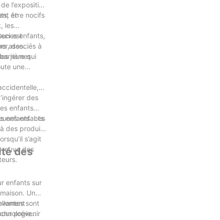
de l’exposition
ts, en
ent être nocifs
, les
eci est
eunes enfants,
ers associés à
er, des
barrière qui
les jeunes
oute une
ccidentelle,
’ingérer des
es enfants
jeunes enfants
es enfants. Les
à des produits
rsqu’il s’agit
épreuve des
ité des
teurs.
r enfants sur
a maison. Un
ellement
novantes sont
pour prévenir
echnologie