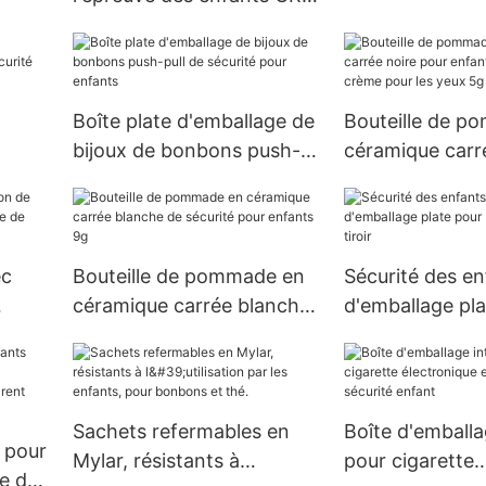
boîte d'emballa
Boîte d'emballage de
résistance enfa
cigarettes pré-roulée avec
bouton rond
papier vélin d'emballage
,
Boîte plate d'emballage de
Bouteille de p
bijoux de bonbons push-
céramique carr
rité
pull de sécurité pour
pour enfants, b
tes
enfants
crème pour les
ec
Bouteille de pommade en
Sécurité des en
céramique carrée blanche
d'emballage pla
lage
de sécurité pour enfants
bijoux de style t
lée
9g
Sachets refermables en
Boîte d'emballa
 pour
Mylar, résistants à
pour cigarette
e de