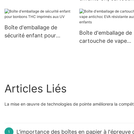
d'emballage en plastique
vape, bouteille d'emb
transparent CBD 15g
en plastique transpar
10g
Boîte d'emballage de
Boîte d'emballage de
sécurité enfant pour
cartouche de vape
bonbons THC imprimés
antichoc EVA résista
aux UV
aux enfants
Articles Liés
La mise en œuvre de technologies de pointe améliorera la compé
L'importance des boîtes en papier à l'épreuve d
1