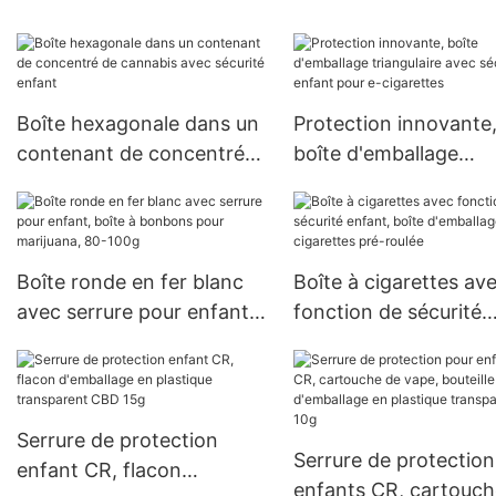
bouton rond ultra fin en
silicone résistant aux
enfants
Boîte hexagonale dans un
Protection innovante
contenant de concentré
boîte d'emballage
de cannabis avec sécurité
triangulaire avec sécu
enfant
enfant pour e-cigaret
Boîte ronde en fer blanc
Boîte à cigarettes av
avec serrure pour enfant,
fonction de sécurité
boîte à bonbons pour
enfant, boîte d'embal
marijuana, 80-100g
de cigarettes pré-rou
Serrure de protection
Serrure de protection
enfant CR, flacon
enfants CR, cartouch