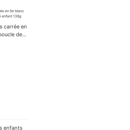
 atomiseur
ant
s carrée en
boucle de
 138g
es enfants