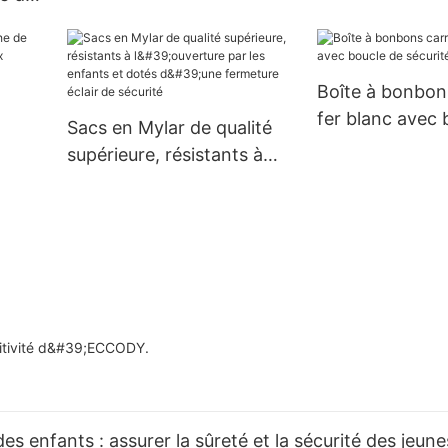
l'utilisation par les enfants,
électronique et
allage
pour bonbons et thé.
de sécurité enf
ent
Boîte à bonbon
fer blanc avec 
Sacs en Mylar de qualité
sécurité enfant
supérieure, résistants à
nte
l'ouverture par les enfants
et dotés d'une fermeture
éclair de sécurité
titivité d&#39;ECCODY.
es enfants : assurer la sûreté et la sécurité des jeun