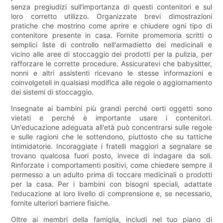
senza pregiudizi sull'importanza di questi contenitori e sul
loro corretto utilizzo. Organizzate brevi dimostrazioni
pratiche che mostrino come aprire e chiudere ogni tipo di
contenitore presente in casa. Fornite promemoria scritti o
semplici liste di controllo nell'armadietto dei medicinali e
vicino alle aree di stoccaggio dei prodotti per la pulizia, per
rafforzare le corrette procedure. Assicuratevi che babysitter,
nonni e altri assistenti ricevano le stesse informazioni e
coinvolgeteli in qualsiasi modifica alle regole o aggiornamento
dei sistemi di stoccaggio.
Insegnate ai bambini più grandi perché certi oggetti sono
vietati e perché è importante usare i contenitori.
Un'educazione adeguata all'età può concentrarsi sulle regole
e sulle ragioni che le sottendono, piuttosto che su tattiche
intimidatorie. Incoraggiate i fratelli maggiori a segnalare se
trovano qualcosa fuori posto, invece di indagare da soli.
Rinforzate i comportamenti positivi, come chiedere sempre il
permesso a un adulto prima di toccare medicinali o prodotti
per la casa. Per i bambini con bisogni speciali, adattate
l'educazione al loro livello di comprensione e, se necessario,
fornite ulteriori barriere fisiche.
Oltre ai membri della famiglia, includi nel tuo piano di