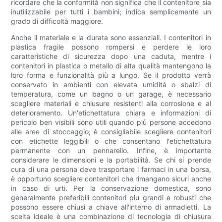
ricordare che la conformità non significa che il contenitore sia
inutilizzabile per tutti i bambini; indica semplicemente un
grado di difficoltà maggiore.
Anche il materiale e la durata sono essenziali. I contenitori in
plastica fragile possono rompersi e perdere le loro
caratteristiche di sicurezza dopo una caduta, mentre i
contenitori in plastica o metallo di alta qualità mantengono la
loro forma e funzionalità più a lungo. Se il prodotto verrà
conservato in ambienti con elevata umidità o sbalzi di
temperatura, come un bagno o un garage, è necessario
scegliere materiali e chiusure resistenti alla corrosione e al
deterioramento. Un'etichettatura chiara e informazioni di
pericolo ben visibili sono utili quando più persone accedono
alle aree di stoccaggio; è consigliabile scegliere contenitori
con etichette leggibili o che consentano l'etichettatura
permanente con un pennarello. Infine, è importante
considerare le dimensioni e la portabilità. Se chi si prende
cura di una persona deve trasportare i farmaci in una borsa,
è opportuno scegliere contenitori che rimangano sicuri anche
in caso di urti. Per la conservazione domestica, sono
generalmente preferibili contenitori più grandi e robusti che
possono essere chiusi a chiave all'interno di armadietti. La
scelta ideale è una combinazione di tecnologia di chiusura