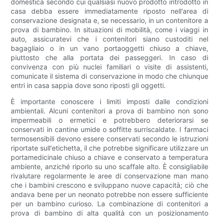
domestica secondo cui qualsiasi nuovo prodotto introdotto in
casa debba essere immediatamente riposto nell'area di
conservazione designata e, se necessario, in un contenitore a
prova di bambino. In situazioni di mobilità, come i viaggi in
auto, assicuratevi che i contenitori siano custoditi nel
bagagliaio o in un vano portaoggetti chiuso a chiave,
piuttosto che alla portata dei passeggeri. In caso di
convivenza con più nuclei familiari o visite di assistenti,
comunicate il sistema di conservazione in modo che chiunque
entri in casa sappia dove sono riposti gli oggetti.
È importante conoscere i limiti imposti dalle condizioni
ambientali. Alcuni contenitori a prova di bambino non sono
impermeabili o ermetici e potrebbero deteriorarsi se
conservati in cantine umide o soffitte surriscaldate. I farmaci
termosensibili devono essere conservati secondo le istruzioni
riportate sull'etichetta, il che potrebbe significare utilizzare un
portamedicinale chiuso a chiave e conservato a temperatura
ambiente, anziché riporlo su uno scaffale alto. È consigliabile
rivalutare regolarmente le aree di conservazione man mano
che i bambini crescono e sviluppano nuove capacità; ciò che
andava bene per un neonato potrebbe non essere sufficiente
per un bambino curioso. La combinazione di contenitori a
prova di bambino di alta qualità con un posizionamento