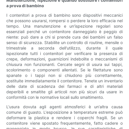
Manutenzione, ispezione e quando sostituire i contenitori
a prova di bambino
I contenitori a prova di bambino sono dispositivi meccanici
che possono usurarsi, rompersi o perdere la loro efficacia nel
tempo. Una manutenzione e un'ispezione regolari sono
essenziali perché un contenitore danneggiato è peggio di
niente: può dare a chi si prende cura dei bambini un falso
senso di sicurezza. Stabilite un controllo di routine, mensile o
trimestrale a seconda dell'utilizzo, durante il quale
ispezionate tutti i contenitori per verificare la presenza di
crepe, deformazioni, guarnizioni indebolite o meccanismi di
chiusura non funzionanti. Cercate segni di usura sui tappi,
scolorimento o componenti allentati. Se le filettature sono
spanate o i tappi non si chiudono più correttamente,
sostituite immediatamente il contenitore. Tenete un inventario
delle date di scadenza dei farmaci e di altri materiali
deperibili e smaltite gli articoli non più sicuri da usare in
conformità con le normative locali sullo smaltimento.
L'usura dovuta agli agenti atmosferici è un'altra causa
comune di guasto. L'esposizione a temperature estreme può
deformare la plastica e rendere i coperchi fragili. Se un
contenitore viene spostato frequentemente, fatto cadere o
maneggiato in modo brusco, le sue caratteristiche di