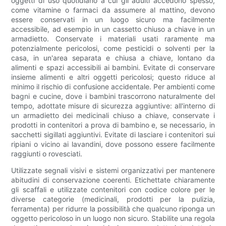
oggetti di uso quotidiano a cui gli adulti accedono spesso,
come vitamine o farmaci da assumere al mattino, devono
essere conservati in un luogo sicuro ma facilmente
accessibile, ad esempio in un cassetto chiuso a chiave in un
armadietto. Conservate i materiali usati raramente ma
potenzialmente pericolosi, come pesticidi o solventi per la
casa, in un'area separata e chiusa a chiave, lontano da
alimenti e spazi accessibili ai bambini. Evitate di conservare
insieme alimenti e altri oggetti pericolosi; questo riduce al
minimo il rischio di confusione accidentale. Per ambienti come
bagni e cucine, dove i bambini trascorrono naturalmente del
tempo, adottate misure di sicurezza aggiuntive: all'interno di
un armadietto dei medicinali chiuso a chiave, conservate i
prodotti in contenitori a prova di bambino e, se necessario, in
sacchetti sigillati aggiuntivi. Evitate di lasciare i contenitori sui
ripiani o vicino ai lavandini, dove possono essere facilmente
raggiunti o rovesciati.
Utilizzate segnali visivi e sistemi organizzativi per mantenere
abitudini di conservazione coerenti. Etichettate chiaramente
gli scaffali e utilizzate contenitori con codice colore per le
diverse categorie (medicinali, prodotti per la pulizia,
ferramenta) per ridurre la possibilità che qualcuno riponga un
oggetto pericoloso in un luogo non sicuro. Stabilite una regola