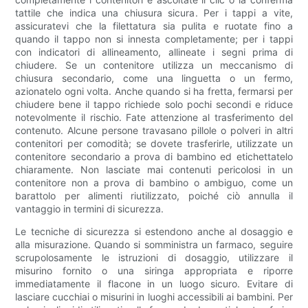
tattile che indica una chiusura sicura. Per i tappi a vite,
assicuratevi che la filettatura sia pulita e ruotate fino a
quando il tappo non si innesta completamente; per i tappi
con indicatori di allineamento, allineate i segni prima di
chiudere. Se un contenitore utilizza un meccanismo di
chiusura secondario, come una linguetta o un fermo,
azionatelo ogni volta. Anche quando si ha fretta, fermarsi per
chiudere bene il tappo richiede solo pochi secondi e riduce
notevolmente il rischio. Fate attenzione al trasferimento del
contenuto. Alcune persone travasano pillole o polveri in altri
contenitori per comodità; se dovete trasferirle, utilizzate un
contenitore secondario a prova di bambino ed etichettatelo
chiaramente. Non lasciate mai contenuti pericolosi in un
contenitore non a prova di bambino o ambiguo, come un
barattolo per alimenti riutilizzato, poiché ciò annulla il
vantaggio in termini di sicurezza.
Le tecniche di sicurezza si estendono anche al dosaggio e
alla misurazione. Quando si somministra un farmaco, seguire
scrupolosamente le istruzioni di dosaggio, utilizzare il
misurino fornito o una siringa appropriata e riporre
immediatamente il flacone in un luogo sicuro. Evitare di
lasciare cucchiai o misurini in luoghi accessibili ai bambini. Per