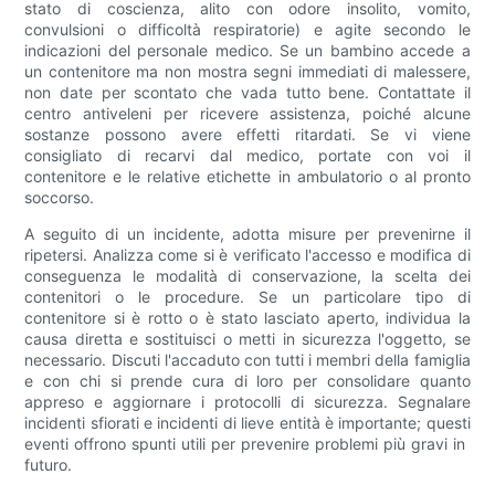
stato di coscienza, alito con odore insolito, vomito,
convulsioni o difficoltà respiratorie) e agite secondo le
indicazioni del personale medico. Se un bambino accede a
un contenitore ma non mostra segni immediati di malessere,
non date per scontato che vada tutto bene. Contattate il
centro antiveleni per ricevere assistenza, poiché alcune
sostanze possono avere effetti ritardati. Se vi viene
consigliato di recarvi dal medico, portate con voi il
contenitore e le relative etichette in ambulatorio o al pronto
soccorso.
A seguito di un incidente, adotta misure per prevenirne il
ripetersi. Analizza come si è verificato l'accesso e modifica di
conseguenza le modalità di conservazione, la scelta dei
contenitori o le procedure. Se un particolare tipo di
contenitore si è rotto o è stato lasciato aperto, individua la
causa diretta e sostituisci o metti in sicurezza l'oggetto, se
necessario. Discuti l'accaduto con tutti i membri della famiglia
e con chi si prende cura di loro per consolidare quanto
appreso e aggiornare i protocolli di sicurezza. Segnalare
incidenti sfiorati e incidenti di lieve entità è importante; questi
eventi offrono spunti utili per prevenire problemi più gravi in ​​
futuro.