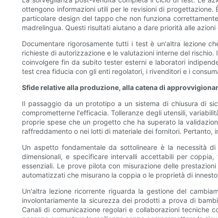
ottengono informazioni utili per le revisioni di progettazione
particolare design del tappo che non funziona correttamente 
madrelingua. Questi risultati aiutano a dare priorità alle azioni
Documentare rigorosamente tutti i test è un'altra lezione che
richieste di autorizzazione e le valutazioni interne del rischi
coinvolgere fin da subito tester esterni e laboratori indipen
test crea fiducia con gli enti regolatori, i rivenditori e i consum
Sfide relative alla produzione, alla catena di approvvigiona
Il passaggio da un prototipo a un sistema di chiusura di s
comprometterne l'efficacia. Tolleranze degli utensili, variabi
proprie spese che un progetto che ha superato la validazione s
raffreddamento o nei lotti di materiale dei fornitori. Pertanto, 
Un aspetto fondamentale da sottolineare è la necessità di u
dimensionali, e specificare intervalli accettabili per coppia
essenziali. Le prove pilota con misurazione delle prestazioni
automatizzati che misurano la coppia o le proprietà di innest
Un'altra lezione ricorrente riguarda la gestione del cambiame
involontariamente la sicurezza dei prodotti a prova di bambino
Canali di comunicazione regolari e collaborazioni tecniche con