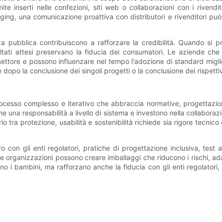
 inserti nelle confezioni, siti web o collaborazioni con i rivendit
g, una comunicazione proattiva con distributori e rivenditori può 
renza pubblica contribuiscono a rafforzare la credibilità. Quando si
isultati attesi preservano la fiducia dei consumatori. Le aziende c
ettore e possono influenzare nel tempo l'adozione di standard migli
o la conclusione dei singoli progetti o la conclusione dei rispettivi 
cesso complesso e iterativo che abbraccia normative, progettazione,
a responsabilità a livello di sistema e investono nella collaborazione 
io tra protezione, usabilità e sostenibilità richiede sia rigore tecnic
con gli enti regolatori, pratiche di progettazione inclusiva, test a 
 le organizzazioni possono creare imballaggi che riducono i rischi, ada
o i bambini, ma rafforzano anche la fiducia con gli enti regolatori, 