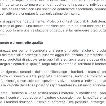
. È importante sottolineare che i dati post-vendita possono individuar
solo se utilizzato con uno specifico contenitore secondario, oppur
 correttive e a orientare la comunicazione del rischio.
 si apprende ripetutamente. Protocolli di test tracciabili, dati demo
o. In caso di guasti, una documentazione accurata dei test consente l'an
denti può fornire una validazione oggettiva e far emergere pregiudiz
atori.
mento e al controllo qualità
icurezza per bambini comporta una serie di problematiche di produz
lità dei materiali e processi di assemblaggio influenzano le prestazion
u prototipi di piccole serie può fallire su larga scala a causa di sot
integrare controlli di qualità lungo tutta la catena di fornitura è fonda
n rigoroso controllo delle specifiche con i fornitori. I team di pr
, forza di innesto e altre proprietà meccaniche. Audit dei fornitori 
 funzionali, e non solo con ispezione visiva, aiutano a individuare 
o alla velocità della linea possono rappresentare investimenti econom
nto: i fornitori a volte sostituiscono i materiali o modificano i p
. I contratti dovrebbero includere disposizioni per la notifica e l'
 i fornitori riducono il rischio di sorprese. Ove possibile, strategie 