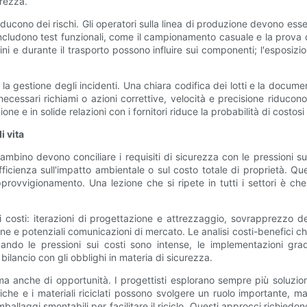
rezza.
cono dei rischi. Gli operatori sulla linea di produzione devono esse
e includono test funzionali, come il campionamento casuale e la prova 
zini e durante il trasporto possono influire sui componenti; l'esposi
per la gestione degli incidenti. Una chiara codifica dei lotti e la doc
necessari richiami o azioni correttive, velocità e precisione riducono 
zione e in solide relazioni con i fornitori riduce la probabilità di cost
i vita
o devono conciliare i requisiti di sicurezza con le pressioni sui cost
fficienza sull'impatto ambientale o sul costo totale di proprietà. Ques
rovvigionamento. Una lezione che si ripete in tutti i settori è che c
i costi: iterazioni di progettazione e attrezzaggio, sovrapprezzo de
e e potenziali comunicazioni di mercato. Le analisi costi-benefici che 
ando le pressioni sui costi sono intense, le implementazioni grad
bilancio con gli obblighi in materia di sicurezza.
 ma anche di opportunità. I ​​progettisti esplorano sempre più soluzio
e e i materiali riciclati possono svolgere un ruolo importante, ma 
allaggi smontabili per facilitare il riciclo. Questi approcci richiedon