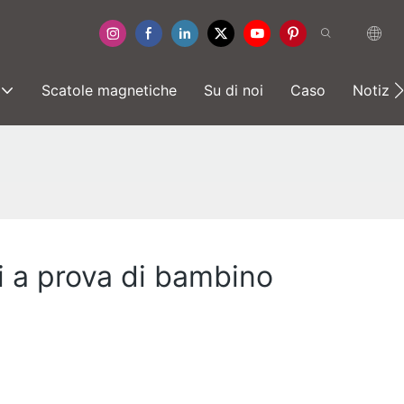
Scatole magnetiche
Su di noi
Caso
Notizia
i a prova di bambino