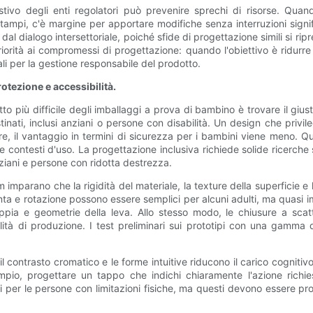
ivo degli enti regolatori può prevenire sprechi di risorse. Quand
ampi, c'è margine per apportare modifiche senza interruzioni signific
dal dialogo intersettoriale, poiché sfide di progettazione simili si ri
rità ai compromessi di progettazione: quando l'obiettivo è ridurre i d
li per la gestione responsabile del prodotto.
protezione e accessibilità.
 più difficile degli imballaggi a prova di bambino è trovare il giusto e
stinati, inclusi anziani o persone con disabilità. Un design che privile
prire, il vantaggio in termini di sicurezza per i bambini viene meno.
ontesti d'uso. La progettazione inclusiva richiede solide ricerche sugl
ziani e persone con ridotta destrezza.
 imparano che la rigidità del materiale, la texture della superficie e
e rotazione possono essere semplici per alcuni adulti, ma quasi imposs
pia e geometrie della leva. Allo stesso modo, le chiusure a scatt
ità di produzione. I test preliminari sui prototipi con una gamma di 
il contrasto cromatico e le forme intuitive riducono il carico cognitiv
empio, progettare un tappo che indichi chiaramente l'azione richies
ativi per le persone con limitazioni fisiche, ma questi devono esser