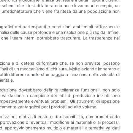
e schemi che i test di laboratorio non rilevano: ad esempio, un
e un'etichettatura che viene fraintesa da una popolazione non
grafici dei partecipanti e condizioni ambientali rafforzano le
alisi delle cause profonde e una risoluzione più rapida. Infine,
i che i team interni potrebbero trascurare. La trasparenza nei
ione e di catena di fornitura che, se non previste, possono
i finali di un meccanismo di chiusura. Molte aziende imparano a
tili differenze nello stampaggio a iniezione, nelle velocità di
mentale.
oduzione dovrebbero definire tolleranze funzionali, non solo
e validazione a campione dei lotti di produzione iniziali sono
tempestivamente eventuali problemi. Gli strumenti di ispezione
icamente vantaggiosi per i prodotti ad alto volume.
rocessi per motivi di costo o di disponibilità, compromettendo
approvazione di eventuali modifiche ai materiali o ai processi.
di approvvigionamento multiplo e materiali alternativi validati