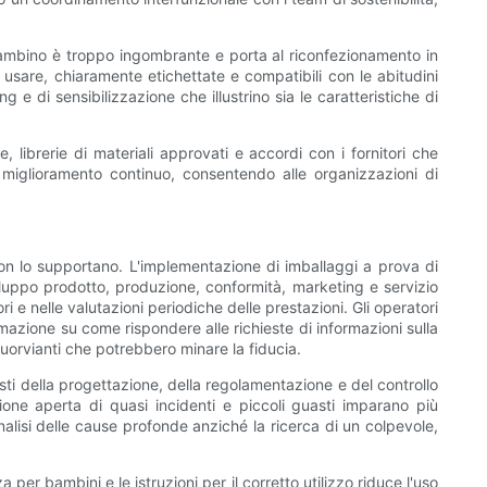
 bambino è troppo ingombrante e porta al riconfezionamento in
a usare, chiaramente etichettate e compatibili con le abitudini
di sensibilizzazione che illustrino sia le caratteristiche di
, librerie di materiali approvati e accordi con i fornitori che
l miglioramento continuo, consentendo alle organizzazioni di
non lo supportano. L'implementazione di imballaggi a prova di
luppo prodotto, produzione, conformità, marketing e servizio
i e nelle valutazioni periodiche delle prestazioni. Gli operatori
mazione su come rispondere alle richieste di informazioni sulla
fuorvianti che potrebbero minare la fiducia.
sti della progettazione, della regolamentazione e del controllo
ione aperta di quasi incidenti e piccoli guasti imparano più
nalisi delle cause profonde anziché la ricerca di un colpevole,
er bambini e le istruzioni per il corretto utilizzo riduce l'uso