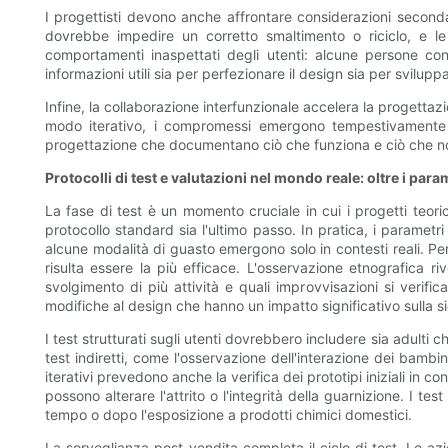
I progettisti devono anche affrontare considerazioni secondari
dovrebbe impedire un corretto smaltimento o riciclo, e le
comportamenti inaspettati degli utenti: alcune persone cons
informazioni utili sia per perfezionare il design sia per sviluppa
Infine, la collaborazione interfunzionale accelera la progettazi
modo iterativo, i compromessi emergono tempestivamente e 
progettazione che documentano ciò che funziona e ciò che non f
Protocolli di test e valutazioni nel mondo reale: oltre i para
La fase di test è un momento cruciale in cui i progetti teori
protocollo standard sia l'ultimo passo. In pratica, i paramet
alcune modalità di guasto emergono solo in contesti reali. Per 
risulta essere la più efficace. L'osservazione etnografica ri
svolgimento di più attività e quali improvvisazioni si verifi
modifiche al design che hanno un impatto significativo sulla s
I test strutturati sugli utenti dovrebbero includere sia adulti 
test indiretti, come l'osservazione dell'interazione dei bambi
iterativi prevedono anche la verifica dei prototipi iniziali in 
possono alterare l'attrito o l'integrità della guarnizione. I 
tempo o dopo l'esposizione a prodotti chimici domestici.
La sorveglianza post-vendita completa il ciclo di test. Le az