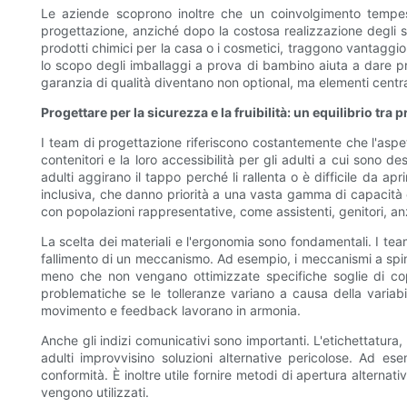
Le aziende scoprono inoltre che un coinvolgimento tempest
progettazione, anziché dopo la costosa realizzazione degli st
prodotti chimici per la casa o i cosmetici, traggono vantaggio 
lo scopo degli imballaggi a prova di bambino aiuta a dare prio
garanzia di qualità diventano non optional, ma elementi centra
Progettare per la sicurezza e la fruibilità: un equilibrio tra 
I team di progettazione riferiscono costantemente che l'aspetto
contenitori e la loro accessibilità per gli adulti a cui sono de
adulti aggirano il tappo perché li rallenta o è difficile da a
inclusiva, che danno priorità a una vasta gamma di capacità e c
con popolazioni rappresentative, come assistenti, genitori, an
La scelta dei materiali e l'ergonomia sono fondamentali. I team
fallimento di un meccanismo. Ad esempio, i meccanismi a spinta 
meno che non vengano ottimizzate specifiche soglie di cop
problematiche se le tolleranze variano a causa della variabil
movimento e feedback lavorano in armonia.
Anche gli indizi comunicativi sono importanti. L'etichettatura, 
adulti improvvisino soluzioni alternative pericolose. Ad es
conformità. È inoltre utile fornire metodi di apertura altern
vengono utilizzati.