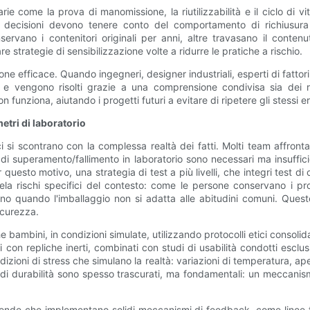
e come la prova di manomissione, la riutilizzabilità e il ciclo di vi
 decisioni devono tenere conto del comportamento di richiusura 
ervano i contenitori originali per anni, altre travasano il conten
re strategie di sensibilizzazione volte a ridurre le pratiche a rischio.
one efficace. Quando ingegneri, designer industriali, esperti di fattor
vengono risolti grazie a una comprensione condivisa sia dei ris
unziona, aiutando i progetti futuri a evitare di ripetere gli stessi e
metri di laboratorio
ci si scontrano con la complessa realtà dei fatti. Molti team affron
ri di superamento/fallimento in laboratorio sono necessari ma insuff
questo motivo, una strategia di test a più livelli, che integri test di
vela rischi specifici del contesto: come le persone conservano i pr
cano quando l'imballaggio non si adatta alle abitudini comuni. Quest
icurezza.
che bambini, in condizioni simulate, utilizzando protocolli etici consoli
ni con repliche inerti, combinati con studi di usabilità condotti escl
condizioni di stress che simulano la realtà: variazioni di temperatura, 
test di durabilità sono spesso trascurati, ma fondamentali: un meccan
iende che implementano solidi meccanismi di feedback, come linee tele