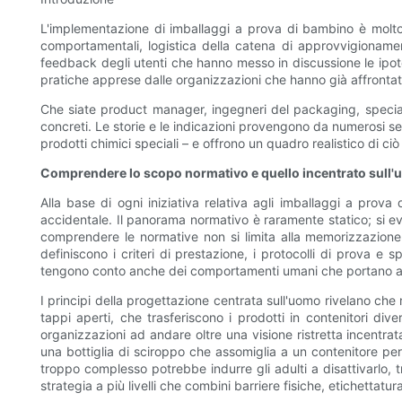
L'implementazione di imballaggi a prova di bambino è molto 
comportamentali, logistica della catena di approvvigionament
feedback degli utenti che hanno messo in discussione le ipotes
pratiche apprese dalle organizzazioni che hanno già affrontato 
Che siate product manager, ingegneri del packaging, specialisti
concreti. Le storie e le indicazioni provengono da numerosi se
prodotti chimici speciali – e offrono un quadro realistico di c
Comprendere lo scopo normativo e quello incentrato sull'
Alla base di ogni iniziativa relativa agli imballaggi a prov
accidentale. Il panorama normativo è raramente statico; si e
comprendere le normative non si limita alla memorizzazione d
definiscono i criteri di prestazione, i protocolli di prova 
tengono conto anche dei comportamenti umani che portano a 
I principi della progettazione centrata sull'uomo rivelano che
tappi aperti, che trasferiscono i prodotti in contenitori d
organizzazioni ad andare oltre una visione ristretta incentra
una bottiglia di sciroppo che assomiglia a un contenitore 
troppo complesso potrebbe indurre gli adulti a disattivarlo, 
strategia a più livelli che combini barriere fisiche, etichettat