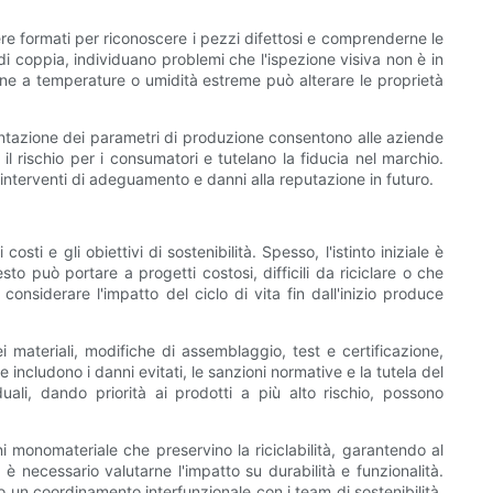
re formati per riconoscere i pezzi difettosi e comprenderne le
di coppia, individuano problemi che l'ispezione visiva non è in
zione a temperature o umidità estreme può alterare le proprietà
umentazione dei parametri di produzione consentono alle aziende
il rischio per i consumatori e tutelano la fiducia nel marchio.
osi interventi di adeguamento e danni alla reputazione in futuro.
i e gli obiettivi di sostenibilità. Spesso, l'istinto iniziale è
to può portare a progetti costosi, difficili da riciclare o che
onsiderare l'impatto del ciclo di vita fin dall'inizio produce
i materiali, modifiche di assemblaggio, test e certificazione,
includono i danni evitati, le sanzioni normative e la tutela del
uali, dando priorità ai prodotti a più alto rischio, possono
ni monomateriale che preservino la riciclabilità, garantendo al
è necessario valutarne l'impatto su durabilità e funzionalità.
o un coordinamento interfunzionale con i team di sostenibilità,