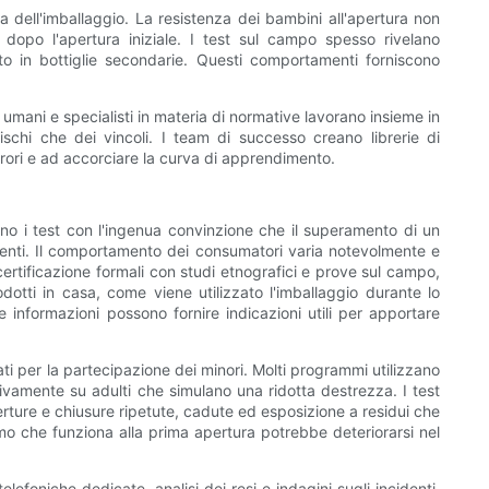
ta dell'imballaggio. La resistenza dei bambini all'apertura non
dopo l'apertura iniziale. I test sul campo spesso rivelano
uto in bottiglie secondarie. Questi comportamenti forniscono
i umani e specialisti in materia di normative lavorano insieme in
chi che dei vincoli. I team di successo creano librerie di
rrori e ad accorciare la curva di apprendimento.
tano i test con l'ingenua convinzione che il superamento di un
icienti. Il comportamento dei consumatori varia notevolmente e
 certificazione formali con studi etnografici e prove sul campo,
odotti in casa, come viene utilizzato l'imballaggio durante lo
e informazioni possono fornire indicazioni utili per apportare
dati per la partecipazione dei minori. Molti programmi utilizzano
usivamente su adulti che simulano una ridotta destrezza. I test
aperture e chiusure ripetute, cadute ed esposizione a residui che
ismo che funziona alla prima apertura potrebbe deteriorarsi nel
foniche dedicate, analisi dei resi e indagini sugli incidenti,