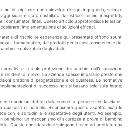
 multidisciplinare che coinvolge design, ingegneria, scienze
gi sicuri è stato costellato da ostacoli tecnici inaspettati,
 i consumatori finali. Questo articolo approfondisce le lezioni
accelerare l'implementazione di soluzioni efficaci.
 materia di rischio, le esperienze qui presentate offrono spunti
tanza – farmaceutico, dei prodotti per la casa, cosmetico e dei
ambini e utilizzabile dagli adulti.
 normativi e la reale protezione dei bambini dall'esposizione
e incidenti di rilievo. Le aziende spesso imparano presto che
cisioni pratiche di progettazione e di business. Le normative
e implementazioni di successo non si basano solo sulla legge;
menti quotidiani dettati dalla comodità: persone che lasciano i
a a qualcosa di normale. Riconoscere questo aspetto aiuta le
ce con le abitudini e le aspettative degli utenti. Ad esempio,
un bambino; ​​un meccanismo di sicurezza a prova di bambino
ssibile. Queste considerazioni spingono i team ad adottare una