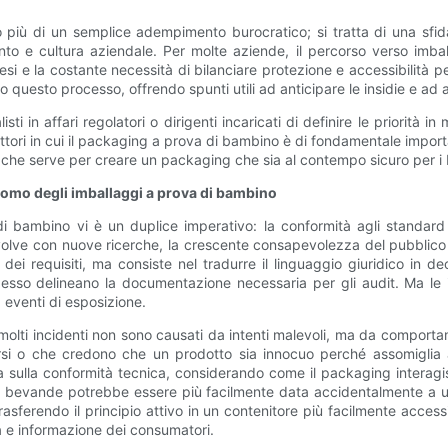
più di un semplice adempimento burocratico; si tratta di una sfida
o e cultura aziendale. Per molte aziende, il percorso verso imballag
i e la costante necessità di bilanciare protezione e accessibilità per
questo processo, offrendo spunti utili ad anticipare le insidie ​​e ad 
 in affari regolatori o dirigenti incaricati di definire le priorità in
ttori in cui il packaging a prova di bambino è di fondamentale impor
iò che serve per creare un packaging che sia al contempo sicuro per i b
uomo degli imballaggi a prova di bambino
a di bambino vi è un duplice imperativo: la conformità agli standard
volve con nuove ricerche, la crescente consapevolezza del pubblico 
ei requisiti, ma consiste nel tradurre il linguaggio giuridico in de
e spesso delineano la documentazione necessaria per gli audit. Ma l
eventi di esposizione.
 molti incidenti non sono causati da intenti malevoli, ma da comporta
iversi o che credono che un prodotto sia innocuo perché assomigli
ta sulla conformità tecnica, considerando come il packaging interagis
per bevande potrebbe essere più facilmente data accidentalmente a 
trasferendo il principio attivo in un contenitore più facilmente acce
ura e informazione dei consumatori.