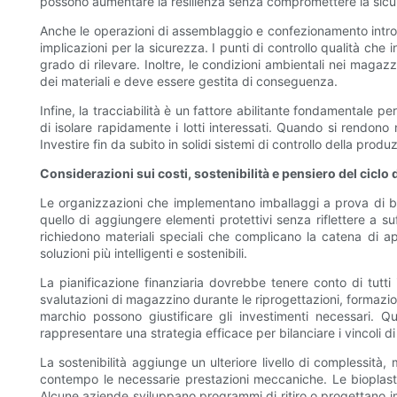
possono aumentare la resilienza senza compromettere la sicu
Anche le operazioni di assemblaggio e confezionamento introdu
implicazioni per la sicurezza. I punti di controllo qualità ch
grado di rilevare. Inoltre, le condizioni ambientali nei magaz
dei materiali e deve essere gestita di conseguenza.
Infine, la tracciabilità è un fattore abilitante fondamentale 
di isolare rapidamente i lotti interessati. Quando si rendono 
Investire fin da subito in solidi sistemi di controllo della produ
Considerazioni sui costi, sostenibilità e pensiero del ciclo d
Le organizzazioni che implementano imballaggi a prova di bambin
quello di aggiungere elementi protettivi senza riflettere a su
richiedono materiali speciali che complicano la catena di app
soluzioni più intelligenti e sostenibili.
La pianificazione finanziaria dovrebbe tenere conto di tutti 
svalutazioni di magazzino durante le riprogettazioni, formazion
marchio possono giustificare gli investimenti necessari. Qu
rappresentare una strategia efficace per bilanciare i vincoli di 
La sostenibilità aggiunge un ulteriore livello di complessità,
contempo le necessarie prestazioni meccaniche. Le bioplastich
Alcune aziende sviluppano programmi di ritiro o progettano imb