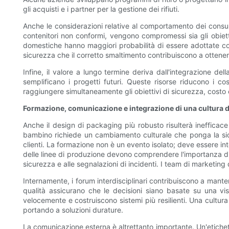
gli acquisti e i partner per la gestione dei rifiuti.
Anche le considerazioni relative al comportamento dei consum
contenitori non conformi, vengono compromessi sia gli obiettiv
domestiche hanno maggiori probabilità di essere adottate cor
sicurezza che il corretto smaltimento contribuiscono a ottenere 
Infine, il valore a lungo termine deriva dall'integrazione del
semplificano i progetti futuri. Queste risorse riducono i c
raggiungere simultaneamente gli obiettivi di sicurezza, costo e
Formazione, comunicazione e integrazione di una cultura d
Anche il design di packaging più robusto risulterà inefficac
bambino richiede un cambiamento culturale che ponga la sicu
clienti. La formazione non è un evento isolato; deve essere inte
delle linee di produzione devono comprendere l'importanza di d
sicurezza e alle segnalazioni di incidenti. I team di marketing
Internamente, i forum interdisciplinari contribuiscono a mante
qualità assicurano che le decisioni siano basate su una vis
velocemente e costruiscono sistemi più resilienti. Una cultura
portando a soluzioni durature.
La comunicazione esterna è altrettanto importante. Un'etichetta