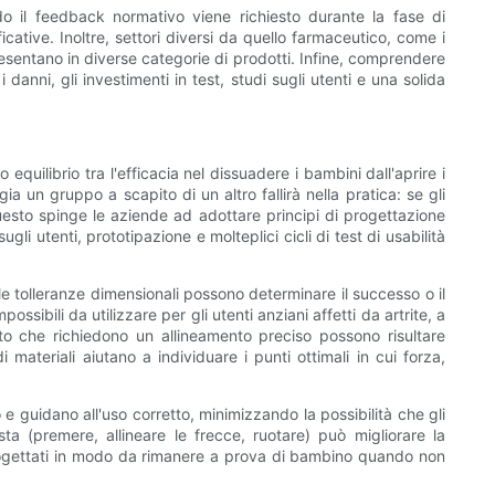
o il feedback normativo viene richiesto durante la fase di
ative. Inoltre, settori diversi da quello farmaceutico, come i
presentano in diverse categorie di prodotti. Infine, comprendere
anni, gli investimenti in test, studi sugli utenti e una solida
quilibrio tra l'efficacia nel dissuadere i bambini dall'aprire i
gia un gruppo a scapito di un altro fallirà nella pratica: se gli
 Questo spinge le aziende ad adottare principi di progettazione
i utenti, prototipazione e molteplici cicli di test di usabilità
 le tolleranze dimensionali possono determinare il successo o il
ibili da utilizzare per gli utenti anziani affetti da artrite, a
o che richiedono un allineamento preciso possono risultare
materiali aiutano a individuare i punti ottimali in cui forza,
o e guidano all'uso corretto, minimizzando la possibilità che gli
ta (premere, allineare le frecce, ruotare) può migliorare la
e progettati in modo da rimanere a prova di bambino quando non