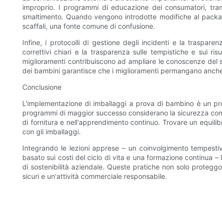
improprio. I programmi di educazione dei consumatori, tramite
smaltimento. Quando vengono introdotte modifiche al packagin
scaffali, una fonte comune di confusione.
Infine, i protocolli di gestione degli incidenti e la traspa
correttivi chiari e la trasparenza sulle tempistiche e sui r
miglioramenti contribuiscono ad ampliare le conoscenze del s
dei bambini garantisce che i miglioramenti permangano anche dop
Conclusione
L'implementazione di imballaggi a prova di bambino è un pro
programmi di maggior successo considerano la sicurezza come un
di fornitura e nell'apprendimento continuo. Trovare un equilibr
con gli imballaggi.
Integrando le lezioni apprese – un coinvolgimento tempestivo 
basato sui costi del ciclo di vita e una formazione continua –
di sostenibilità aziendale. Queste pratiche non solo proteggon
sicuri e un'attività commerciale responsabile.