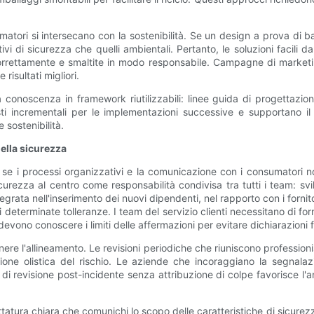
atori si intersecano con la sostenibilità. Se un design a prova di
i di sicurezza che quelli ambientali. Pertanto, le soluzioni facili d
rettamente e smaltite in modo responsabile. Campagne di marketing e 
risultati migliori.
la conoscenza in framework riutilizzabili: linee guida di progettazione
osti incrementali per le implementazioni successive e supportano i
 sostenibilità.
ella sicurezza
e se i processi organizzativi e la comunicazione con i consumatori 
rezza al centro come responsabilità condivisa tra tutti i team: svi
grata nell'inserimento dei nuovi dipendenti, nel rapporto con i fornitor
eterminate tolleranze. I team del servizio clienti necessitano di for
 devono conoscere i limiti delle affermazioni per evitare dichiarazioni 
nere l'allineamento. Le revisioni periodiche che riuniscono professioni
ione olistica del rischio. Le aziende che incoraggiano la segnalaz
 di revisione post-incidente senza attribuzione di colpe favorisce l'a
tura chiara che comunichi lo scopo delle caratteristiche di sicurezza p