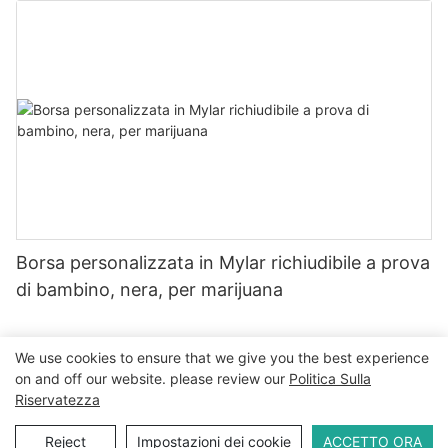
Borsa personalizzata in Mylar richiudibile a prova
di bambino, nera, per marijuana
We use cookies to ensure that we give you the best experience
on and off our website. please review our
Politica Sulla
Copyright © 2026 WWW.ECCODY.COM |
Mappa del sito
|
Riservatezza
Politica sulla privacy
Reject
Impostazioni dei cookie
ACCETTO ORA