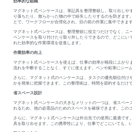
効率的な組織
マグネット式ペンケースは、筆記具を整理整頓し、取り出しや
り落ちたり、散らかった物の中で紛失したりするのを防ぎます
とで、ワークフローが合理化され、目の前の作業に集中できま
マグネット式ペンケースは、整理整頓に役立つだけでなく、ニ
ペンケースを取り付けたり取り外したりできるので、どこにい
れた効率的な作業環境を促進します。
作業効率の向上
マグネット式ペンケースを使えば、仕事の効率が格段に上がり
流れを中断することなく、すぐに使えます。ペンや鉛筆にシー
さらに、マグネット式のペンケースは、タスクの優先順位付け
かを簡単に把握できます。この整理術は、時間を節約するだけ
省スペース設計
マグネット式ペンケースの大きなメリットの一つは、省スペー
れるため、他の必需品のためのスペースを確保できます。この
さらに、マグネット式ペンケースは外出先での使用に最適です
具を取り出せます。この携帯性により、仕事でどこにいても、