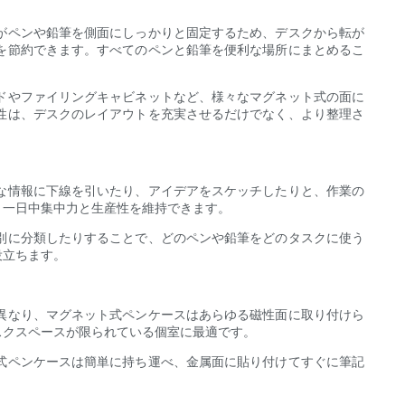
がペンや鉛筆を側面にしっかりと固定するため、デスクから転が
を節約できます。すべてのペンと鉛筆を便利な場所にまとめるこ
ドやファイリングキャビネットなど、様々なマグネット式の面に
性は、デスクのレイアウトを充実させるだけでなく、より整理さ
な情報に下線を引いたり、アイデアをスケッチしたりと、作業の
、一日中集中力と生産性を維持できます。
別に分類したりすることで、どのペンや鉛筆をどのタスクに使う
役立ちます。
異なり、マグネット式ペンケースはあらゆる磁性面に取り付けら
スクスペースが限られている個室に最適です。
式ペンケースは簡単に持ち運べ、金属面に貼り付けてすぐに筆記