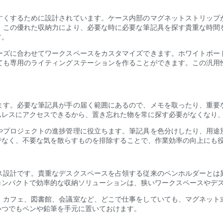
すくするために設計されています。ケース内部のマグネットストリップ
。この優れた収納力により、必要な時に必要な筆記具を探す貴重な時間
す。
ーズに合わせてワークスペースをカスタマイズできます。ホワイトボー
ても専用のライティングステーションを作ることができます。この汎用
ます。必要な筆記具が手の届く範囲にあるので、メモを取ったり、重要
ムレスにアクセスできるから、置き忘れた物を常に探す必要がなくなり
やプロジェクトの進捗管理に役立ちます。筆記具を色分けしたり、用途
でなく、不要な気を散らすものを排除することで、作業効率の向上にも
ス設計です。貴重なデスクスペースを占領する従来のペンホルダーとは
コンパクトで効率的な収納ソリューションは、狭いワークスペースやデ
。カフェ、図書館、会議室など、どこで仕事をしていても、マグネット
いつでもペンや鉛筆を手元に置いておけます。