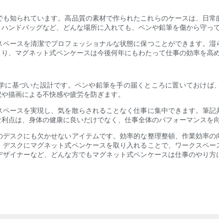
も知られています。高品質の素材で作られたこれらのケースは、日常的
、ハンドバッグなど、どんな場所に入れても、ペンや鉛筆を傷から守っ
スペースを清潔でプロフェッショナルな状態に保つことができます。湿
より、マグネット式ペンケースは今後何年にもわたって仕事の効率を高
学に基づいた設計です。ペンや鉛筆を手の届くところに置いておけば
記や描画による不快感や疲労を防ぎます。
スペースを実現し、気を散らされることなく仕事に集中できます。筆記
な利点は、身体の健康に良いだけでなく、仕事全体のパフォーマンスを
のデスクにも欠かせないアイテムです。効率的な整理整頓、作業効率の
。デスクにマグネット式ペンケースを取り入れることで、ワークスペー
デザイナーなど、どんな方でもマグネット式ペンケースは仕事のやり方