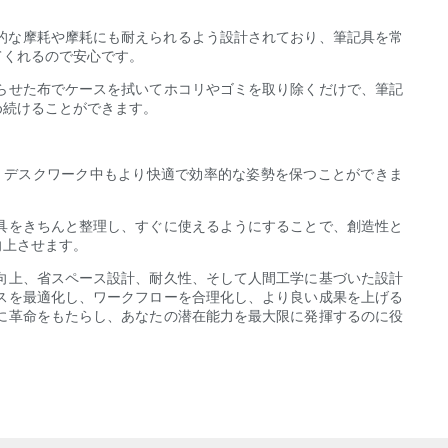
な摩耗や摩耗にも耐えられるよう設​​計されており、筆記具を常
てくれるので安心です。
らせた布でケースを拭いてホコリやゴミを取り除くだけで、筆記
め続けることができます。
、デスクワーク中もより快適で効率的な姿勢を保つことができま
具をきちんと整理し、すぐに使えるようにすることで、創造性と
向上させます。
向上、省スペース設計、耐久性、そして人間工学に基づいた設計
スを最適化し、ワークフローを合理化し、より良い成果を上げる
に革命をもたらし、あなたの潜在能力を最大限に発揮するのに役