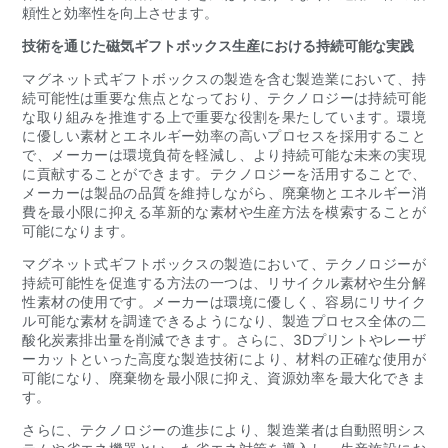
頼性と効率性を向上させます。
技術を通じた磁気ギフトボックス生産における持続可能な実践
マグネット式ギフトボックスの製造を含む製造業において、持
続可能性は重要な焦点となっており、テクノロジーは持続可能
な取り組みを推進する上で重要な役割を果たしています。環境
に優しい素材とエネルギー効率の高いプロセスを採用すること
で、メーカーは環境負荷を軽減し、より持続可能な未来の実現
に貢献することができます。テクノロジーを活用することで、
メーカーは製品の品​​質を維持しながら、廃棄物とエネルギー消
費を最小限に抑える革新的な素材や生産方法を模索することが
可能になります。
マグネット式ギフトボックスの製造において、テクノロジーが
持続可能性を促進する方法の一つは、リサイクル素材や生分解
性素材の使用です。メーカーは環境に優しく、容易にリサイク
ル可能な素材を調達できるようになり、製造プロセス全体の二
酸化炭素排出量を削減できます。さらに、3Dプリントやレーザ
ーカットといっ​​た高度な製造技術により、材料の正確な使用が
可能になり、廃棄物を最小限に抑え、資源効率を最大化できま
す。
さらに、テクノロジーの進歩により、製造業者は自動照明シス