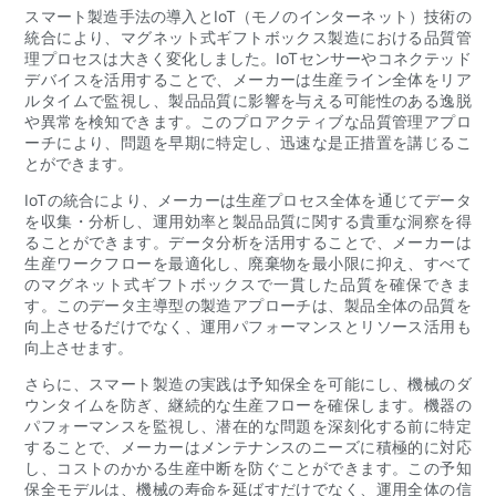
スマート製造手法の導入とIoT（モノのインターネット）技術の
統合により、マグネット式ギフトボックス製造における品質管
理プロセスは大きく変化しました。IoTセンサーやコネクテッド
デバイスを活用することで、メーカーは生産ライン全体をリア
ルタイムで監視し、製品品質に影響を与える可能性のある逸脱
や異常を検知できます。このプロアクティブな品質管理アプロ
ーチにより、問題を早期に特定し、迅速な是正措置を講じるこ
とができます。
IoTの統合により、メーカーは生産プロセス全体を通じてデータ
を収集・分析し、運用効率と製品品質に関する貴重な洞察を得
ることができます。データ分析を活用することで、メーカーは
生産ワークフローを最適化し、廃棄物を最小限に抑え、すべて
のマグネット式ギフトボックスで一貫した品質を確保できま
す。このデータ主導型の製造アプローチは、製品全体の品質を
向上させるだけでなく、運用パフォーマンスとリソース活用も
向上させます。
さらに、スマート製造の実践は予知保全を可能にし、機械のダ
ウンタイムを防ぎ、継続的な生産フローを確保します。機器の
パフォーマンスを監視し、潜在的な問題を深刻化する前に特定
することで、メーカーはメンテナンスのニーズに積極的に対応
し、コストのかかる生産中断を防ぐことができます。この予知
保全モデルは、機械の寿命を延ばすだけでなく、運用全体の信