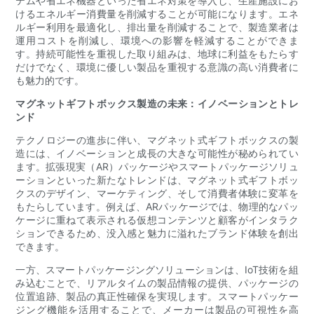
テムや省エネ機器といった省エネ対策を導入し、生産施設にお
けるエネルギー消費量を削減することが可能になります。エネ
ルギー利用を最適化し、排出量を削減することで、製造業者は
運用コストを削減し、環境への影響を軽減することができま
す。持続可能性を重視した取り組みは、地球に利益をもたらす
だけでなく、環境に優しい製品を重視する意識の高い消費者に
も魅力的です。
マグネットギフトボックス製造の未来：イノベーションとトレ
ンド
テクノロジーの進歩に伴い、マグネット式ギフトボックスの製
造には、イノベーションと成長の大きな可能性が秘められてい
ます。拡張現実（AR）パッケージやスマートパッケージソリュ
ーションといった新たなトレンドは、マグネット式ギフトボッ
クスのデザイン、マーケティング、そして消費者体験に変革を
もたらしています。例えば、ARパッケージでは、物理的なパッ
ケージに重ねて表示される仮想コンテンツと顧客がインタラク
ションできるため、没入感と魅力に溢れたブランド体験を創出
できます。
一方、スマートパッケージングソリューションは、IoT技術を組
み込むことで、リアルタイムの製品情報の提供、パッケージの
位置追跡、製品の真正性確保を実現します。スマートパッケー
ジング機能を活用することで、メーカーは製品の可視性を高