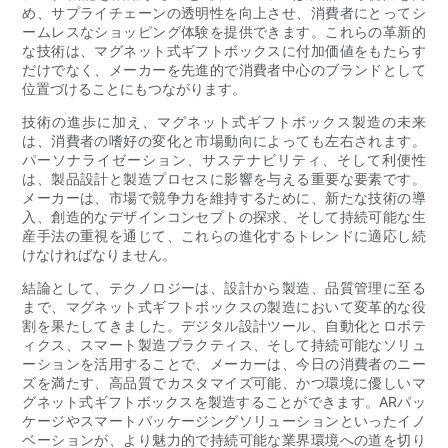
め、サプライチェーンの透明性を向上させ、消費者にとってシ
ームレスなショッピング体験を提供できます。これらの革新的
な技術は、マグネット式ギフトボックスに付加価値をもたらす
だけでなく、メーカーを先進的で消費者中心のブランドとして
位置づけることにもつながります。
技術の進歩に加え、マグネット式ギフトボックス製造の未来
は、消費者の嗜好の変化と市場動向によっても左右されます。
パーソナライゼーション、サステナビリティ、そして利便性
は、製品設計と製造プロセスに影響を与える重要な要素です。
メーカーは、市場で競争力を維持するために、新たな技術の導
入、創造的なデザインコンセプトの探求、そして持続可能な生
産手法の重視を通じて、これらの進化するトレンドに適応し続
けなければなりません。
結論として、テクノロジーは、設計から製造、品質管理に至る
まで、マグネット式ギフトボックスの製造において変革的な役
割を果たしてきました。デジタル設計ツール、自動化とロボテ
ィクス、スマート製造プラクティス、そして持続可能なソリュ
ーションを活用することで、メーカーは、今日の消費者のニー
ズを満たす、高品質でカスタマイズ可能、かつ環境に優しいマ
グネット式ギフトボックスを製造することができます。ARパッ
ケージやスマートパッケージングソリューションといったイノ
ベーションが、より魅力的で持続可能な業界環境への道を切り