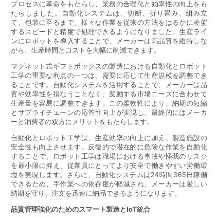
プロセスに革命をもたらし、業務の合理化と効率性の向上をも
たらしました。自動化システムは、切断、折り畳み、組み立
て、包装に至るまで、様々な作業を従来の方法をはるかに凌駕
するスピードと精度で処理できるようになりました。生産ライ
ンにロボットを導入することで、メーカーは高品質を維持しな
がら、生産時間とコストを大幅に削減できます。
マグネット式ギフトボックスの製造における自動化とロボット
工学の重要な利点の一つは、需要に応じて生産規模を調整でき
ることです。自動化システムを活用することで、メーカーは品
質や効率性を損なうことなく、変動する市場ニーズに合わせて
生産量を容易に調整できます。この柔軟性により、納期の短縮
とサプライチェーンの応答性向上が実現し、最終的にはメーカ
ーと消費者の双方にメリットをもたらします。
自動化とロボット工学は、生産効率の向上に加え、製造施設の
安全性も向上させます。反復的で潜在的に危険な作業を自動化
することで、ロボット工学は職場における事故や怪我のリスク
を最小限に抑え、従業員にとってより安全で働きやすい労働環
境を実現します。さらに、自動化システムは24時間365日稼働
できるため、手作業への依存度が軽減され、メーカーは厳しい
納期を守り、注文を迅速に納品できるようになります。
品質管理強化のためのスマート製造とIoT統合