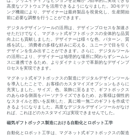
は、クリエイティブなビジョンを正確かつ効率的に実現できる
高度なソフトウェアを活用できるようになりました。3Dモデリ
ング機能により、デザイナーは最終製品を視覚化し、生産開始
前に必要な調整を行うことができます。
デジタルデザインツールの活用は、デザインプロセスを加速さ
せただけでなく、マグネット式ギフトボックスの全体的な品質
向上にも貢献しました。デザイナーは様々な色、パターン、質
感を試し、消費者の多様な好みに応える、ユニークで目を引く
デザインを生み出すことができます。さらに、デジタルツール
の活用により、デザイナーは地理的な場所に関わらずシームレ
スに連携できるため、よりダイナミックで革新的なデザインプ
ロセスを実現できます。
マグネット式ギフトボックスの製造にデジタルデザインツール
を導入したことで、お客様のカスタマイズオプションもさらに
充実しました。サイズ、色、装飾に至るまで、ギフトボックス
のあらゆる側面をパーソナライズできるため、お客様は個性的
なスタイルと想いを反映した、真に唯一無二のギフトを作成で
きるようになりました。高度なデジタルデザインツールがなけ
れば、これほどのカスタマイズは実現できませんでした。
磁気ギフトボックス製造における自動化とロボット工学
自動化とロボット工学は、マグネット式ギフトボックスの製造