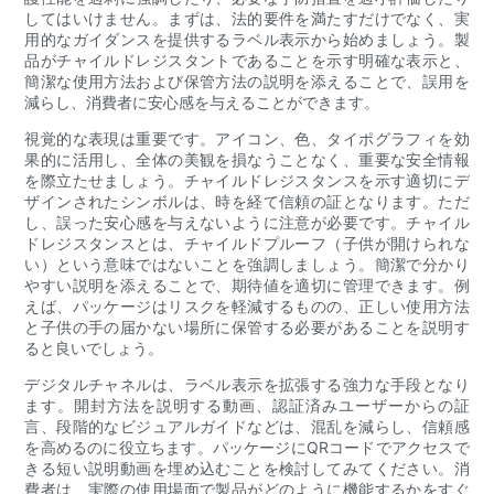
してはいけません。まずは、法的要件を満たすだけでなく、実
用的なガイダンスを提供するラベル表示から始めましょう。製
品がチャイルドレジスタントであることを示す明確な表示と、
簡潔な使用方法および保管方法の説明を添えることで、誤用を
減らし、消費者に安心感を与えることができます。
視覚的な表現は重要です。アイコン、色、タイポグラフィを効
果的に活用し、全体の美観を損なうことなく、重要な安全情報
を際立たせましょう。チャイルドレジスタンスを示す適切にデ
ザインされたシンボルは、時を経て信頼の証となります。ただ
し、誤った安心感を与えないように注意が必要です。チャイル
ドレジスタンスとは、チャイルドプルーフ（子供が開けられな
い）という意味ではないことを強調しましょう。簡潔で分かり
やすい説明を添えることで、期待値を適切に管理できます。例
えば、パッケージはリスクを軽減するものの、正しい使用方法
と子供の手の届かない場所に保管する必要があることを説明す
ると良いでしょう。
デジタルチャネルは、ラベル表示を拡張する強力な手段となり
ます。開封方法を説明する動画、認証済みユーザーからの証
言、段階的なビジュアルガイドなどは、混乱を減らし、信頼感
を高めるのに役立ちます。パッケージにQRコードでアクセスで
きる短い説明動画を埋め込むことを検討してみてください。消
費者は、実際の使用場面で製品がどのように機能するかをすぐ