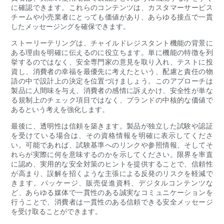
に確認できます。これらのコンテンツは、カスタマーサービス
チームや小売業者にとっても価値があり、あらゆる接点で一貫
したメッセージングを確保できます。
ストーリーテリングは、チャイルドレジスタント機能の背景に
ある理由を明確に伝えるのに役立ちます。単に機能の特徴を列
挙するのではなく、安全専門家の意見を取り入れ、テストに投
資し、消費者の幸福を最優先に考えたという、配慮と責任の物
語の中で設計上の決定を位置づけましょう。このアプローチは
製品に人間味を与え、消費者の感情に訴えかけ、安全性が単な
る規制上のチェック項目ではなく、ブランドの中核的な価値で
あるという考えを強化します。
最後に、透明性は信頼を築きます。製品が独立した試験や認証
を受けている場合は、その資格情報を明確に表示してくださ
い。可能であれば、試験基準へのリンクや参照情報、そしてそ
れらが実際に何を意味するのかを示してください。限界を率直
に認め、実用的な安全対策のヒントを提供することで、信頼性
が高まり、誤解を招くような主張による反発のリスクを軽減で
きます。パッケージ、販売促進資料、デジタルコンテンツな
ど、あらゆる媒体で一貫性のある誠実なコミュニケーションを
行うことで、消費者は一貫性のある信頼できる安全メッセージ
を受け取ることができます。