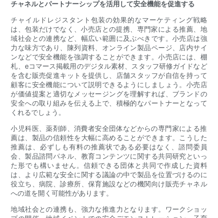
チャネルとパートナーシップを活用して安全機能を促進する
チャイルドレジスタント包装の効果的なマーケティング戦略
は、包装だけでなく、小売店との提携、専門家による推​​薦、地
域社会との連携など、幅広い範囲に及ぶべきです。小売店は強
力な味方であり、陳列資料、オンライン製品ページ、店内サイ
ンなどで安全機能を強調することができます。小売店には、棚
札、eコマース掲載用のデジタル素材、スタッフ研修ガイドなど
を含む販売促進キットを提供し、店舗スタッフが自信を持って
顧客に安全機能について説明できるようにしましょう。小売店
が価値提案と適切なメッセージングを理解すれば、ブランドの
安全への取り組みを伝える上で、積極的なパートナーとなって
くれるでしょう。
小児科医、薬剤師、消費者安全団体などからの専門家による推​​
薦は、製品の信頼性を大幅に高めることができます。こうした
推薦は、必ずしも有料の推薦状である必要はなく、諮問委員
会、製品諮問パネル、教育コンテンツに関する共同研究といっ
た形でも構いません。信頼できる団体と共同で作成した資料
は、より広範な安全に関する議論の中で製品を位置づけるのに
役立ち、病院、診療所、保育施設などの機関向け販売チャネル
への道を開く可能性があります。
地域社会との連携も、強力な推進力となります。ワークショッ