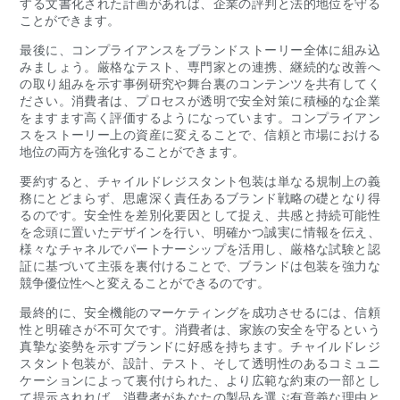
する文書化された計画があれば、企業の評判と法的地位を守る
ことができます。
最後に、コンプライアンスをブランドストーリー全体に組み込
みましょう。厳格なテスト、専門家との連携、継続的な改善へ
の取り組みを示す事例研究や舞台裏のコンテンツを共有してく
ださい。消費者は、プロセスが透明で安全対策に積極的な企業
をますます高く評価するようになっています。コンプライアン
スをストーリー上の資産に変えることで、信頼と市場における
地位の両方を強化することができます。
要約すると、チャイルドレジスタント包装は単なる規制上の義
務にとどまらず、思慮深く責任あるブランド戦略の礎となり得
るのです。安全性を差別化要因として捉え、共感と持続可能性
を念頭に置いたデザインを行い、明確かつ誠実に情報を伝え、
様々なチャネルでパートナーシップを活用し、厳格な試験と認
証に基づいて主張を裏付けることで、ブランドは包装を強力な
競争優位性へと変えることができるのです。
最終的に、安全機能のマーケティングを成功させるには、信頼
性と明確さが不可欠​​です。消費者は、家族の安全を守るという
真摯な姿勢を示すブランドに好感を持ちます。チャイルドレジ
スタント包装が、設計、テスト、そして透明性のあるコミュニ
ケーションによって裏付けられた、より広範な約束の一部とし
て提示されれば、消費者があなたの製品を選ぶ有意義な理由と