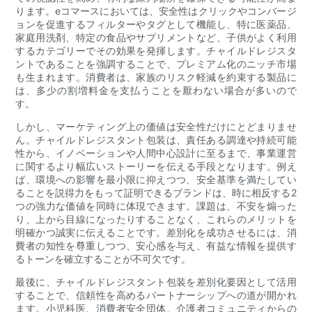
ります。eコマースにおいては、安全性はクリックやコンバージ
ョンを促進するフィルターやタグとして機能し、特に医薬品、
家庭用洗剤、特定の食品やサプリメントなど、子供がよく利用
するカテゴリーでその効果を発揮します。チャイルドレジスタ
ントであることを強調することで、プレミアム化のニッチ市場
も生まれます。消費者は、家族のリスク軽減を約束する製品に
は、多少の割増料金を支払うことを厭わない場合が多いので
す。
しかし、マーケティング上の価値は安全性だけにとどまりませ
ん。チャイルドレジスタント包装は、責任ある調達や持続可能
性から、イノベーションや人間中心設計に至るまで、事業運営
に関するより幅広いストーリーを伝える手段となります。例え
ば、環境への影響を最小限に抑えつつ、安全基準を満たしてい
ることを説得力をもって証明できるブランドは、時に相反する2
つの強力な価値を同時に体現できます。課題は、不安を煽った
り、上から目線になったりすることなく、これらのメリットを
明確かつ誠実に伝えることです。差別化を成功させるには、消
費者の知性を尊重しつつ、安心感を与え、有益な情報を提供す
るトーンを確立することが不可欠です。
最後に、チャイルドレジスタント包装を差別化要因として活用
することで、信頼性を高めるパートナーシップへの道が開かれ
ます。小児科医、消費者安全団体、介護者コミュニティからの