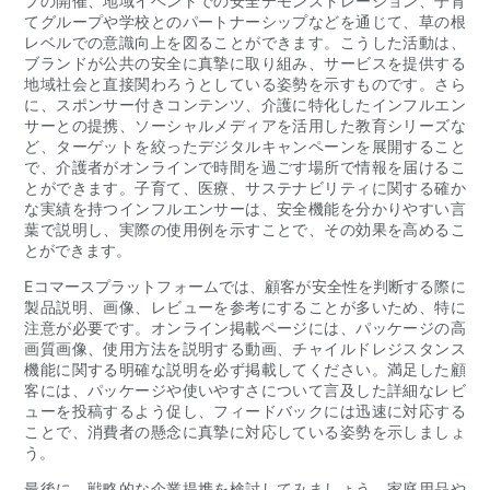
プの開催、地域イベントでの安全デモンストレーション、子育
てグループや学校とのパートナーシップなどを通じて、草の根
レベルでの意識向上を図ることができます。こうした活動は、
ブランドが公共の安全に真摯に取り組み、サービスを提供する
地域社会と直接関わろうとしている姿勢を示すものです。さら
に、スポンサー付きコンテンツ、介護に特化したインフルエン
サーとの提携、ソーシャルメディアを活用した教育シリーズな
ど、ターゲットを絞ったデジタルキャンペーンを展開すること
で、介護者がオンラインで時間を過ごす場所で情報を届けるこ
とができます。子育て、医療、サステナビリティに関する確か
な実績を持つインフルエンサーは、安全機能を分かりやすい言
葉で説明し、実際の使用例を示すことで、その効果を高めるこ
とができます。
Eコマースプラットフォームでは、顧客が安全性を判断する際に
製品説明、画像、レビューを参考にすることが多いため、特に
注意が必要です。オンライン掲載ページには、パッケージの高
画質画像、使用方法を説明する動画、チャイルドレジスタンス
機能に関する明確な説明を必ず掲載してください。満足した顧
客には、パッケージや使いやすさについて言及した詳細なレビ
ューを投稿するよう促し、フィードバックには迅速に対応する
ことで、消費者の懸念に真摯に対応している姿勢を示しましょ
う。
最後に、戦略的な企業提携を検討してみましょう。家庭用品や