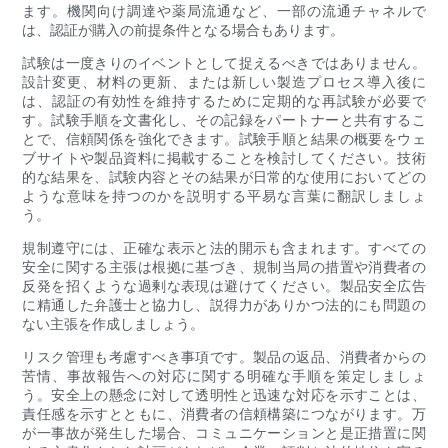
ます。機関向け調達や薬局流通など、一部の流通チャネルで
は、認証が購入の前提条件となる場合もあります。
試験は一度きりのイベントとして捉えるべきではありません。
設計変更、材料の更新、または新しい製造プロセス導入後に
は、認証の有効性を維持するために定期的な再試験が必要で
す。試験手順を文書化し、その記録をパートナーと共有するこ
とで、信頼関係を強化できます。試験手順と結果の概要をウェ
ブサイトや製品資料に掲載することを検討してください。技術
的な結果を、試験内容とその結果が日常的な使用においてどの
ような意味を持つのかを説明する平易な言葉に翻訳しましょ
う。
規制遵守には、正確な表示と法的開示も含まれます。すべての
安全に関する主張は根拠に基づき、規制当局の措置や消費者の
反発を招くような過剰な表現は避けてください。製品安全広告
に精通した弁護士と協力し、説得力がありかつ法的にも問題の
ない主張を作成しましょう。
リスク管理も考慮すべき事項です。製品の返品、消費者からの
苦情、事故報告への対応に関する明確な手順を策定しましょ
う。安全上の懸念に対して透明性と迅速な対応を示すことは、
責任感を示すとともに、消費者の信頼構築につながります。万
が一事故が発生した場合、コミュニケーションと是正措置に関