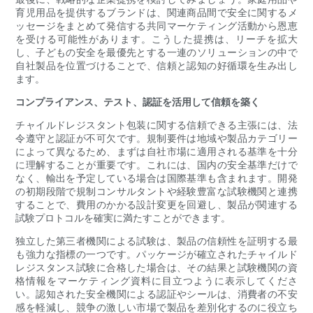
育児用品を提供するブランドは、関連商品間で安全に関するメ
ッセージをまとめて発信する共同マーケティング活動から恩恵
を受ける可能性があります。こうした提携は、リーチを拡大
し、子どもの安全を最優先とする一連のソリューションの中で
自社製品を位置づけることで、信頼と認知の好循環を生み出し
ます。
コンプライアンス、テスト、認証を活用して信頼を築く
チャイルドレジスタント包装に関する信頼できる主張には、法
令遵守と認証が不可欠です。規制要件は地域や製品カテゴリー
によって異なるため、まずは自社市場に適用される基準を十分
に理解することが重要です。これには、国内の安全基準だけで
なく、輸出を予定している場合は国際基準も含まれます。開発
の初期段階で規制コンサルタントや経験豊富な試験機関と連携
することで、費用のかかる設計変更を回避し、製品が関連する
試験プロトコルを確実に満たすことができます。
独立した第三者機関による試験は、製品の信頼性を証明する最
も強力な指標の一つです。パッケージが確立されたチャイルド
レジスタンス試験に合格した場合は、その結果と試験機関の資
格情報をマーケティング資料に目立つように表示してくださ
い。認知された安全機関による認証やシールは、消費者の不安
感を軽減し、競争の激しい市場で製品を差別化するのに役立ち