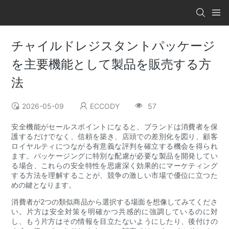
チャイルドレジスタントパッケージ
を主要機能として製品を販売する方
法
2026-05-09
ECCODY
57
安全機能がセールスポイントになると、ブランドは消費者を保
護するだけでなく、信頼を築き、店頭での差別化を図り、顧客
ロイヤルティにつながる有意義な評判を確立する機会を得られ
ます。パッケージングに特別な配慮が必要な製品を開発してい
る場合、これらの安全特性を思慮深く効果的にマーケティング
する方法を理解することが、競争の激しい市場で優位に立つた
めの鍵となります。
消費者が2つの類似商品から選択する場面を想像してみてくださ
い。片方は安全対策を明確かつ共感的に強調しているのに対
し、もう片方はその情報を目立たないようにしたり、後付けの