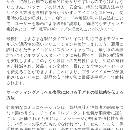
がら、混雑した棚でも視覚的に分かりやすいものでなければな
りません。パッケージの開け方、安全性、特別な廃棄方法やリ
サイクル方法を説明する分かりやすいアイコンとコピーは、使
用時の負担を軽減します。QRコードや短縮URLを組み込むこと
で、ユーザーを動画による説明に誘導し、物理的なデザインの
複雑さとユーザー教育のギャップを埋めることができます。
最後に、さまざまな製品タイプやサイズに対応できるモジュー
ル式で適応性の高いソリューションを検討しましょう。瓶用に
設計されたチャイルドレジスタントキャップは、最小限の再設
計でバイアルやブリスターパックにも転用でき、規模の経済性
を実現します。このような設計上の先見性により、生産の複雑
さが軽減され、製品ライン全体で一貫した安全性のメッセージ
を伝えることができます。これにより、ブランドイメージが強
化されるとともに、製品の安全性が常に最優先事項として維持
されます。
マーケティングとラベル表示における子どもの抵抗感を伝える
方法
効果的なコミュニケーションは、製品設計と消費者の信頼をつ
なぐ架け橋です。チャイルドレジスタント包装が消費者に認知
され、評価されるためには、メッセージが明確で信頼性が高
く、バランスの取れたものでなければなりません。つまり、保
護性能を過剰に強調したり、必要な予防措置を過小評価したり