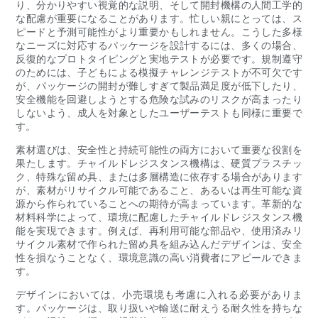
り、分かりやすい視覚的な説明、そして開封機構の人間工学的
な配慮が重要になることがあります。忙しい親にとっては、ス
ピードと予測可能性がより重要かもしれません。こうした多様
なニーズに対応するパッケージを設計するには、多くの場合、
反復的なプロトタイピングと実地テストが必要です。規制遵守
のためには、子どもによる模擬チャレンジテストが不可欠です
が、パッケージの開封が難しすぎて製品満足度が低下したり、
安全機能を回避しようとする危険な試みのリスクが高まったり
しないよう、成人を対象としたユーザーテストも同様に重要で
す。
素材選びは、安全性と持続可能性の両方において重要な役割を
果たします。チャイルドレジスタンス機構は、硬質プラスチッ
ク、特殊な留め具、または多層構造に依存する場合があります
が、素材がリサイクル可能であること、あるいは再生可能な資
源から作られていることへの期待が高まっています。革新的な
材料科学によって、環境に配慮したチャイルドレジスタンス機
能を実現できます。例えば、再利用可能な部品や、使用済みリ
サイクル素材で作られた留め具を組み込んだデザインは、安全
性を損なうことなく、環境意識の高い消費者にアピールできま
す。
デザインにおいては、小売環境も考慮に入れる必要がありま
す。パッケージは、取り扱いや輸送に耐えうる耐久性を持ちな