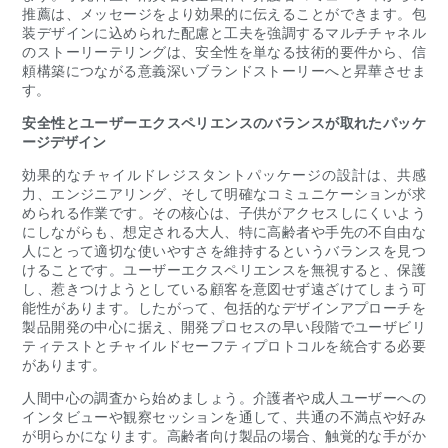
推薦は、メッセージをより効果的に伝えることができます。包
装デザインに込められた配慮と工夫を強調するマルチチャネル
のストーリーテリングは、安全性を単なる技術的要件から、信
頼構築につながる意義深いブランドストーリーへと昇華させま
す。
安全性とユーザーエクスペリエンスのバランスが取れたパッケ
ージデザイン
効果的なチャイルドレジスタントパッケージの設計は、共感
力、エンジニアリング、そして明確なコミュニケーションが求
められる作業です。その核心は、子供がアクセスしにくいよう
にしながらも、想定される大人、特に高齢者や手先の不自由な
人にとって適切な使いやすさを維持するというバランスを見つ
けることです。ユーザーエクスペリエンスを無視すると、保護
し、惹きつけようとしている顧客を意図せず遠ざけてしまう可
能性があります。したがって、包括的なデザインアプローチを
製品開発の中心に据え、開発プロセスの早い段階でユーザビリ
ティテストとチャイルドセーフティプロトコルを統合する必要
があります。
人間中心の調査から始めましょう。介護者や成人ユーザーへの
インタビューや観察セッションを通して、共通の不満点や好み
が明らかになります。高齢者向け製品の場合、触覚的な手がか