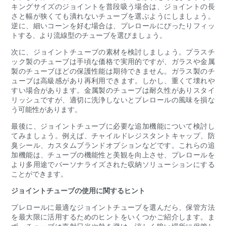
キングサイズのジョイントを普段吸う場合は、ジョイントの長
さと幅が狭くても潰れないチューブを選ぶようにしましょう。
逆に、細いコーンを好む場合は、プレロールにぴったりフィッ
トする、より流線型のチューブを選びましょう。
次に、ジョイントチューブの素材を検討しましょう。プラスチ
ック製のチューブは手頃な価格で実用的ですが、ガラスや金属
製のチューブほどの保護性能は期待できません。ガラス製のチ
ューブは高級感があり再利用できます。しかし、重くて壊れや
すい場合があります。金属製のチューブは耐久性がありスタイ
リッシュですが、適切に洗浄しないとプレロールの風味を損な
う可能性があります。
最後に、ジョイントチューブに必要な追加機能について検討し
てみましょう。例えば、チャイルドレジスタントキャップ、防
臭シール、カスタムブランドオプションなどです。これらの追
加機能は、チューブの機能性と美観を向上させ、プレロールを
より多用途でパーソナライズされた収納ソリューションにする
ことができます。
ジョイントチューブの使用に関するヒント
プレロールに最適なジョイントチューブを選んだら、保管方法
を最大限に活用するためのヒントをいくつかご紹介します。ま