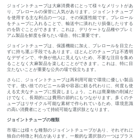
ジョイントチューブは大麻消費者にとって様々なメリットがあ
り、プレロールの保管に人気があります。ジョイントチューブ
を使用する主な利点の一つは、その保護性能です。プレロール
をチューブに入れることで、輸送中に潰れたり損傷したりする
のを防ぐことができます。これは、デリケートな品種やプレミ
アム製品を鮮度を保ちたい場合、特に重要です。
ジョイントチューブは、保護機能に加え、プレロールを目立た
ずに持ち運ぶ手段でもあります。ほとんどのチューブは不透明
なデザインで、中身が他人に見えないため、不要な注目を集め
ることなく大麻製品を楽しむことができます。これは、特に目
立たないことが重要な公共の場で役立ちます。
さらに、ジョイントチューブは再利用可能で環境に優しい製品
です。使い捨てのビニール袋や容器に頼る代わりに、何度も使
える丈夫なチューブに投資しましょう。これは廃棄物の削減だ
けでなく、長期的には費用の節約にもつながります。多くのチ
ューブはリサイクル可能な素材で作られているため、環境意識
の高い消費者にとって持続可能な選択肢となります。
ジョイントチューブの種類
市場には様々な種類のジョイントチューブがあり、それぞれに
独自の特徴と利点があります。一般的な選択肢の一つはプラス