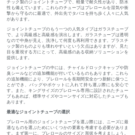
チック製のジョイントチューブで、軽量で耐久性があり、防水
性も備えています。これらのチューブはプレロールを湿気や衝
撃から守るのに最適で、外出先でタバコを持ち歩く人々に人気
があります。
ジョイントチューブのもう一つの人気タイプはガラスチューブ
で、より高級感と高級感を演出します。ガラスチューブは透明
なので中身が見え、洗浄して何度も再利用できます。プラスチ
ック製のものよりも壊れやすいという欠点はありますが、見た
目を重視する方にとって、高級感のある収納ソリューションを
提供します。
ジョイントチューブの中には、チャイルドロックキャップや防
臭シールなどの追加機能が付いているものもあります。これら
の追加機能により、プレロールを長期間安全かつ新鮮に保つこ
とができ、バッグやポケットに入れて持ち運ぶ際にも安心で
す。また、キングサイズのプレロール専用に設計されたチュー
ブもあれば、標準サイズやコーンサイズに対応したチューブも
あります。
最適なジョイントチューブの選択
プレロール用のジョイントチューブを選ぶ際には、ニーズに最
適なものを選ぶためにいくつかの要素を考慮する必要がありま
す。まず第一に、プレロールのサイズと形状を考えましょう。