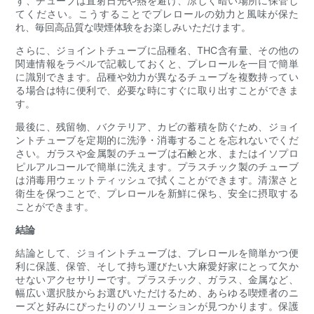
ず、チューブは直射日光や熱を避け、涼しく暗い場所に保管し
てください。こうすることでプレロールの効力と風味が保た
れ、毎回高品質な喫煙体験をお楽しみいただけます。
さらに、ジョイントチューブに品種名、THC含有量、その他の
関連情報をラベルで記載しておくと、プレロールを一目で簡単
に識別できます。品種や効力が異なるチューブを複数持ってい
る場合は特に便利で、必要な時にすぐに取り出すことができま
す。
最後に、残留物、バクテリア、カビの蓄積を防ぐため、ジョイ
ントチューブを定期的に洗浄・消毒することを忘れないでくだ
さい。ガラスや金属製のチューブは石鹸と水、またはイソプロ
ピルアルコールで簡単に洗えます。プラスチック製のチューブ
は消毒用ウェットティッシュで拭くことができます。清潔さと
衛生を保つことで、プレロールを新鮮に保ち、安全に摂取する
ことができます。
結論
結論として、ジョイントチューブは、プレロールを簡単かつ便
利に保護、保管、そして持ち運びたい大麻愛好家にとって欠か
せないアクセサリーです。プラスチック、ガラス、金属など、
幅広い選択肢からお選びいただけるため、あらゆる喫煙者のニ
ーズと好みにぴったりのソリューションが見つかります。保護