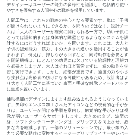
デザイナーはユーザーの能力の多様性を認識し、包括的な使い
やすさを優先する人間中心の戦略を採用しています。
人間工学は、これらの戦略の中心となる要素です。単に「子供
が開けられないようにできるか」を問うのではなく、設計チー
ムは「大人のユーザーが確実に開けられる一方で、幼い子供に
とっては認知的または身体的な障壁となるようなシステムを設
計するにはどうすればよいか」を問います。これには、大人と
子供の認知能力、筋力、手の大きさの違いを活用することが含
まれます。例えば、押しながら回すなど、同時動作を必要とす
る開閉機構は、ほとんどの幼児には欠けている協調性と理解力
を必要としますが、大人はそれほど苦労せずに一連の動作を学
習し実行できます。しかし、細部が重要です。過度の力や小さ
な接触点は高齢者の妨げになる可能性があるため、設計者はよ
り大きく人間工学に基づいた表面と明確な触覚フィードバック
に重点を置いています。
補助機能はデザインにますます組み込まれるようになっていま
す。矢印やエンボス加工されたアイコンなどの視覚的な手がか
りは、ユーザーが開ける手順を案内し、触覚的な手がかりは視
覚が弱いユーザーをサポートします。大きめのタブ、波型の
縁、ソフトタッチコーティングは、グリップ力を向上させ、必
要な力を軽減します。一部のソリューションでは、最小限の入
力で必要な動作に変換するイージーグリップライナーやレバー