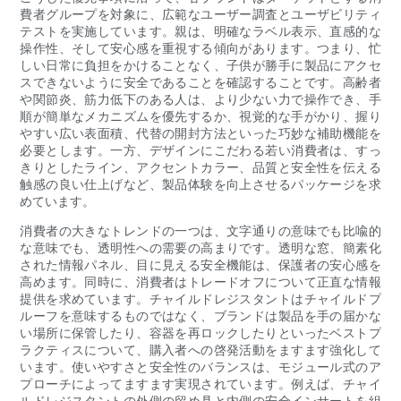
費者グループを対象に、広範なユーザー調査とユーザビリティ
テストを実施しています。親は、明確なラベル表示、直感的な
操作性、そして安心感を重視する傾向があります。つまり、忙
しい日常に負担をかけることなく、子供が勝手に製品にアクセ
スできないように安全であることを確認することです。高齢者
や関節炎、筋力低下のある人は、より少ない力で操作でき、手
順が簡単なメカニズムを優先するか、視覚的な手がかり、握り
やすい広い表面積、代替の開封方法といった巧妙な補助機能を
必要とします。一方、デザインにこだわる若い消費者は、すっ
きりとしたライン、アクセントカラー、品質と安全性を伝える
触感の良い仕上げなど、製品体験を向上させるパッケージを求
めています。
消費者の大きなトレンドの一つは、文字通りの意味でも比喩的
な意味でも、透明性への需要の高まりです。透明な窓、簡素化
された情報パネル、目に見える安全機能は、保護者の安心感を
高めます。同時に、消費者はトレードオフについて正直な情報
提供を求めています。チャイルドレジスタントはチャイルドプ
ルーフを意味するものではなく、ブランドは製品を手の届かな
い場所に保管したり、容器を再ロックしたりといったベストプ
ラクティスについて、購入者への啓発活動をますます強化して
います。使いやすさと安全性のバランスは、モジュール式のア
プローチによってますます実現されています。例えば、チャイ
ルドレジスタントの外側の留め具と内側の安全インサートを組