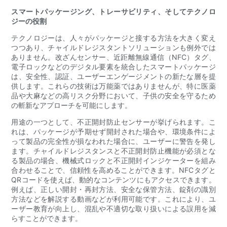
スマートパッケージング、トレーサビリティ、そしてテクノロ
ジーの役割
テクノロジーは、人々がパッケージと接する方法を大きく変え
つつあり、チャイルドレジスタントソリューションも例外では
ありません。改ざんセンサー、近距離無線通信（NFC）タグ、
電子ロックなどのデジタル要素を統合したスマートパッケージ
は、安全性、認証、ユーザーエンゲージメントの新たな層を提
供します。これらの技術は万能薬ではありませんが、特に医薬
品や大麻などの高リスク分野において、子供の安全を守るため
の斬新なアプローチを可能にします。
用途の一つとして、不正開封防止センサーが挙げられます。こ
れは、パッケージが予期せず開封された場合や、環境条件によ
って製品の完全性が損なわれた場合に、ユーザーに警告を発し
ます。チャイルドレジスタンスと不正開封防止機能が必須とな
る製品の場合、機械式ロックと不正開封インジケーターを組み
合わせることで、信頼性を高めることができます。NFCタグと
QRコードを使えば、動的なコンテンツにもアクセスできます。
例えば、正しい開封・再封方法、安全な保管方法、錠剤の識別
方法などを解説する動画などが利用可能です。これにより、ユ
ーザー教育が向上し、混乱や不適切な取り扱いによる誤用を減
らすことができます。