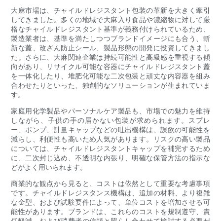
大麻市場は、チャイルドレジスタント包装の革新を大きく牽引
してきました。多くの地域で大麻入り食品や濃縮物に対して厳
格なチャイルドレジスタント基準が義務付けられているため、
製造業者は、基準を満たしつつブランドイメージにも合う、斬
新な蓋、改ざん防止シール、製品形態の開発に投資してきまし
た。さらに、大麻関連企業は持続可能性と高級感を重視する傾
向があり、リサイクル可能な容器にチャイルドレジスタント蓋
を一体化したり、堆肥化可能な二次包装と頑丈な内容器を組み
合わせたりといった、独創的なソリューションが生まれていま
す。
家庭用化学製品やパーソナルケア製品も、市場での魅力を維持
しながら、子供の手の届かない包装が求められます。スプレ
ー、ポンプ、計量キャップなどの吐出機構は、誤飲の可能性を
減らし、利便性も高いため人気があります。リスクの高い製品
については、チャイルドレジスタントキャップを補完するため
に、二次封じ込め、不透明な内張り、明確な保管方法の指示な
どがよく用いられます。
商業的な観点から見ると、コストは依然として重要な考慮事項
です。チャイルドレジスタンス機構は、追加の材料、より複雑
な金型、および試験要件によって、単位コストを増加させる可
能性があります。ブランドは、これらのコストを規制遵守、責
任軽減、および消費者の信頼と照らし合わせて検討する必要が