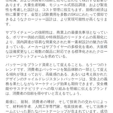
あります。大量生産戦略、モジュール式部品​​調達、および製造
性を考慮した設計は、コスト管理に役立ちます。規模の経済は
特に重要です。金型と試験費用を多数のSKUにわたって償却で
きるようなクロージャー設計は、より実現可能性が高くなりま
す。
サプライチェーンの強靭性は、商業上の最優先事項となってい
る。ポリマー供給の混乱や特殊部品のリードタイムの​​長期化に
より、国内調達が容易な簡素化された単一素材設計の魅力が高
まっている。メーカーはサプライヤーの多様化を進め、大規模
な設備変更なしに複数の製品に対応できる標準化されたクロー
ジャープラットフォームを求めている。
パッケージをブランド資産として捉えることも、もう一つのト
レンドです。消費者はパッケージを製品体験の一部として捉え
る傾向が強まっており、高級感のある、あるいは考え抜かれた
デザインのチャイルドレジスタントパッケージは、安全上の義
務を果たしながらマーケティング効果も期待できます。安全機
能やサステナビリティへの取り組みを明確に伝えるブランド
は、消費者の信頼を得やすいと言えるでしょう。
最後に、規制、消費者の嗜好、そして技術力の交わりによっ
て、材料科学者、人間工学専門家、包装技術者、そして法務チ
ームといった新たなパートナーシップが生まれています。成功