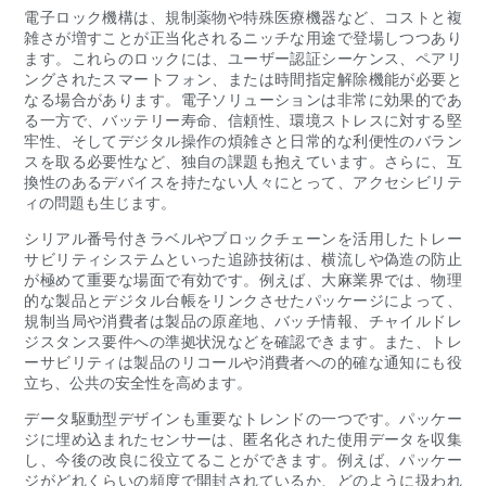
電子ロック機構は、規制薬物や特殊医療機器など、コストと複
雑さが増すことが正当化されるニッチな用途で登場しつつあり
ます。これらのロックには、ユーザー認証シーケンス、ペアリ
ングされたスマートフォン、または時間指定解除機能が必要と
なる場合があります。電子ソリューションは非常に効果的であ
る一方で、バッテリー寿命、信頼性、環境ストレスに対する堅
牢性、そしてデジタル操作の煩雑さと日常的な利便性のバラン
スを取る必要性など、独自の課題も抱えています。さらに、互
換性のあるデバイスを持たない人々にとって、アクセシビリテ
ィの問題も生じます。
シリアル番号付きラベルやブロックチェーンを活用したトレー
サビリティシステムといった追跡技術は、横流しや偽造の防止
が極めて重要な場面で有効です。例えば、大麻業界では、物理
的な製品とデジタル台帳をリンクさせたパッケージによって、
規制当局や消費者は製品の原産地、バッチ情報、チャイルドレ
ジスタンス要件への準拠状況などを確認できます。また、トレ
ーサビリティは製品のリコールや消費者への的確な通知にも役
立ち、公共の安全性を高めます。
データ駆動型デザインも重要なトレンドの一つです。パッケー
ジに埋め込まれたセンサーは、匿名化された使用データを収集
し、今後の改良に役立てることができます。例えば、パッケー
ジがどれくらいの頻度で開封されているか、どのように扱われ