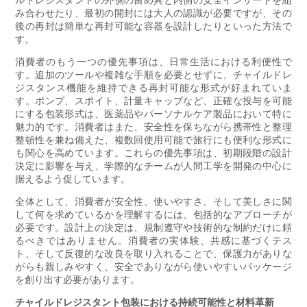
み合わせたり、最初の開封には大人の認識が必要ですが、その
後の再封は簡単な再封可能な容器を設計したりといった方法で
す。
消費者のもう一つの優先事項は、日常生活における利便性で
す。追加のツールや複雑な手順を必要とせずに、チャイルドレ
ジスタンス機能を維持できる再封可能な形式が好まれていま
す。ポンプ、スポイト、計量キャップなど、正確な投与を可能
にする包装形式は、医薬品やパーソナルケア製品において特に
魅力的です。消費者はまた、安全性を保ちながら携帯性と整理
整頓性を兼ね備えた、複数回使用可能で旅行にも便利な形式に
も関心を高めています。これらの優先事項は、初期段階の設計
決定に影響を与え、学際的なチームが人間工学を開発の中心に
据えるよう促しています。
全体として、消費者が安全性、使いやすさ、そして美しさに関
して何を求めているかを理解するには、包括的なアプローチが
必要です。設計上の決定は、規制遵守や技術的な制約だけに頼
るべきではありません。消費者の実体験、共感に基づくテス
ト、そして反復的な改良を取り入れることで、保護力がありな
がらも親しみやすく、安全でありながら使いやすいパッケージ
を創り出す必要があります。
チャイルドレジスタント包装における持続可能性と材料革新