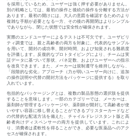
を採用しているため、ユーザーは強く押す必要がありません。
別の戦略としては、最初の操作と後続の操作を分離する方法が
あります。最初の開けには、大人の意図を確認するためのより
複雑な手順が必要となる一方、その後の再開閉はよりシンプル
でありながら、閉じた状態では安全性が確保されます。
実際のエンドユーザーによるテストは不可欠です。ユーザビリ
ティ調査では、親と高齢者の両方を対象に、代表的なサンプル
を用いて、開封の成功率、開封時間、および知覚される難易度
を評価します。反復的なプロトタイピングにより、チームは実
証データに基づいて形状、バネ定数、およびユーザーへの指示
を改良できます。また、メーカーは規制遵守を維持しながら、
「段階的な劣化」アプローチ（力が弱いユーザー向けに、追加
の操作説明や代替の開封方法をパッケージに提供する）を取り
入れています。
包括的なパッケージングとは、複数の製品形態の選択肢を提供
することを意味します。一部のカテゴリーでは、メーカーは、
薬剤師が管理するパッケージや、薬剤師が開封して高齢者が使
いやすい容器に移し替えることができるブリスターカードなど
の代替的な配送方法を備えた、チャイルドレジスタント版と高
齢者向けディスペンサーの両方を提供しています。これによ
り、消費者は柔軟性を得ることができ、必要な医薬品へのアク
セスが確保されます。