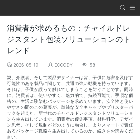
消費者が求めるもの：チャイルドレ
ジスタント包装ソリューションのト
レンド
2026-05-19
ECCODY
58
親、介護者、そして製品デザイナーは皆、子供に危害を及ぼす
可能性のある製品に関して、共通の強い動機を持っています。
それは、子供が誤って触れてしまうことを防ぐことです。同時
に、消費者は、使いやすく、魅力的で、持続可能で、手頃な価
格の、生活に馴染むパッケージを求めています。安全性と使い
やすさの間のこの葛藤が、単純な安全キャップやブリスターパ
ックを超えた、新世代のチャイルドレジスタントソリューショ
ンを生み出しています。消費者の優先事項、材料科学、デザイ
ン思考、そして規制がどのように融合し、よりスマートで責任
あるパッケージ戦略を生み出しているのか、続きをお読みくだ
さい。