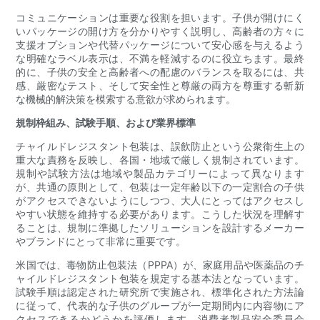
コミュニケーションは重要な役割を担います。子供が開けにく
いパッケージの開け方を分かりやすく説明し、高齢者の方々に
支援オプションや代替パッケージについて安心感を与えるよう
な明確なラベル表示は、不満を軽減するのに役立ちます。最終
的に、子供の安全と高齢者への配慮のバランスを取るには、共
感、厳密なテスト、そして安全性と尊厳の両方を尊重する斬新
な機械的解決策を模索する意欲が求められます。
規制枠組み、試験手順、および業界標準
チャイルドレジスタント包装は、誤飲防止という公衆衛生上の
重大な責務を反映し、各国・地域で厳しく規制されています。
規制や試験方法は地域や製品カテゴリーによって異なります
が、共通の原則として、包装は一定年齢以下の一定割合の子供
がアクセスできないようにしつつ、大人にとってはアクセスし
やすい状態を維持する必要があります。こうした状況を理解す
ることは、規制に準拠したソリューションを設計するメーカー
やブランドにとって非常に重要です。
米国では、毒物防止包装法（PPPA）が、家庭用品や医薬品のチ
ャイルドレジスタント包装を規定する基本法となっています。
試験手順は認定された研究所で実施され、標準化された方法論
に従って、代表的な子供のグループが一定期間内に内容物にア
クセスできるかどうかを評価します。消費者製品安全委員会