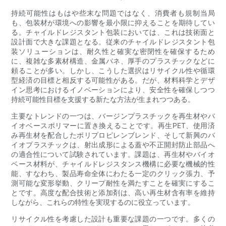
持続可能性はもはや些末な問題ではなく、消費者も規制当局
も、包装材が環境への影響を最小限に抑えることを期待してい
る。チャイルドレジスタント包装においては、これは技術面と
設計面で大きな課題となる。従来のチャイルドレジスタント包
装ソリューションは、耐久性と確実な密閉性を確保するため
に、複雑な多素材構造、金属バネ、厚手のプラスチックなどに
頼ることが多い。しかし、こうした選択はリサイクル性や循環
型経済の目標と相反する可能性がある。だが、材料科学とデザ
イン思考におけるイノベーションにより、安全性を確保しつつ
持続可能性目標を支援する新たな方法が生まれつつある。
主要なトレンドの一つは、バージンプラスチックを再生材やバ
イオベースポリマーに置き換えることです。再生PET、使用済
み再生材を配合したポリプロピレンブレンド、そして新興のバ
イオプラスチックは、射出成形による蓋や不正開封防止部品へ
の適合性について試験されています。課題は、再生材やバイオ
ベース材料が、チャイルドレジスタンス機構に必要な機械的性
能、すなわち、製品寿命全体にわたる一定のクリック張力、予
測可能な変形挙動、クリープ耐性を満たすことを確実にするこ
とです。高度な配合技術と添加剤は、高い再生材含有率を維持
しながら、これらの特性を実現するのに役立っています。
リサイクル性を考慮した設計も重要な課題の一つです。多くの