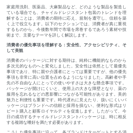
家庭用洗剤、医薬品、大麻製品など、どのような製品を製造し
ている場合でも、チャイルドレジスタント包装のトレンドを理
解することは、消費者の期待に応え、規制を遵守し、信頼を築
く上で役立ちます。以下のセクションでは、消費者が真に重視
するものから、今後数年間で市場を席巻するであろう素材や技
術まで、主要なテーマを詳しく解説します。
消費者の優先事項を理解する：安全性、アクセシビリティ、そ
して美観
消費者のパッケージに対する期待は、純粋に機能的なものから
多次元的なものへと変化しました。安全性は依然として最優先
事項であり、特に親や介護者にとっては重要ですが、他の優先
事項も非常に高い位置を占めるようになりました。高齢者や手
先の不自由な人にとっての使いやすさは大きな懸念事項です。
パッケージが開けにくいと、使用上の大きな障壁となり、薬の
服用を忘れるなどの悪影響につながる可能性があります。美的
魅力と利便性も重要です。時代遅れに見えたり、扱いにくいパ
ッケージはブランドへの信頼と採用を損ない、便利な形式はリ
ピート購入と顧客ロイヤルティを促進します。したがって、今
日の成功するチャイルドレジスタントパッケージは、時に相反
する複雑な嗜好を満たす必要があります。
こうした優先事項に沿って、各ブランドはターゲットとする消