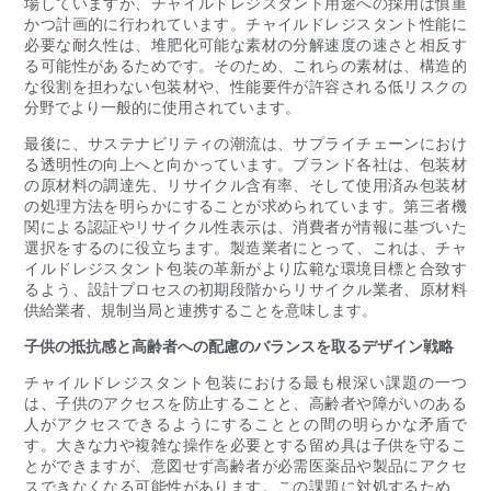
場していますが、チャイルドレジスタント用途への採用は慎重
かつ計画的に行われています。チャイルドレジスタント性能に
必要な耐久性は、堆肥化可能な素材の分解速度の速さと相反す
る可能性があるためです。そのため、これらの素材は、構造的
な役割を担わない包装材や、性能要件が許容される低リスクの
分野でより一般的に使用されています。
最後に、サステナビリティの潮流は、サプライチェーンにおけ
る透明性の向上へと向かっています。ブランド各社は、包装材
の原材料の調達先、リサイクル含有率、そして使用済み包装材
の処理方法を明らかにすることが求められています。第三者機
関による認証やリサイクル性表示は、消費者が情報に基づいた
選択をするのに役立ちます。製造業者にとって、これは、チャ
イルドレジスタント包装の革新がより広範な環境目標と合致す
るよう、設計プロセスの初期段階からリサイクル業者、原材料
供給業者、規制当局と連携することを意味します。
子供の抵抗感と高齢者への配慮のバランスを取るデザイン戦略
チャイルドレジスタント包装における最も根深い課題の一つ
は、子供のアクセスを防止することと、高齢者や障がいのある
人がアクセスできるようにすることとの間の明らかな矛盾で
す。大きな力や複雑な操作を必要とする留め具は子供を守るこ
とができますが、意図せず高齢者が必需医薬品や製品にアクセ
スできなくなる可能性があります。この課題に対処するため、