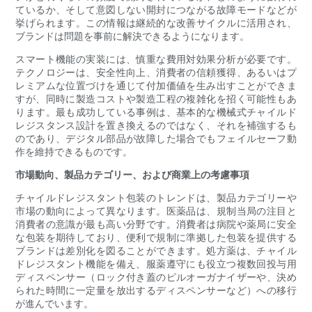
ているか、そして意図しない開封につながる故障モードなどが
挙げられます。この情報は継続的な改善サイクルに活用され、
ブランドは問題を事前に解決できるようになります。
スマート機能の実装には、慎重な費用対効果分析が必要です。
テクノロジーは、安全性向上、消費者の信頼獲得、あるいはプ
レミアムな位置づけを通じて付加価値を生み出すことができま
すが、同時に製造コストや製造工程の複雑化を招く可能性もあ
ります。最も成功している事例は、基本的な機械式チャイルド
レジスタンス設計を置き換えるのではなく、それを補強するも
のであり、デジタル部品が故障した場合でもフェイルセーフ動
作を維持できるものです。
市場動向、製品カテゴリー、および商業上の考慮事項
チャイルドレジスタント包装のトレンドは、製品カテゴリーや
市場の動向によって異なります。医薬品は、規制当局の注目と
消費者の意識が最も高い分野です。消費者は病院や薬局に安全
な包装を期待しており、便利で規制に準拠した包装を提供する
ブランドは差別化を図ることができます。処方薬は、チャイル
ドレジスタント機能を備え、服薬遵守にも役立つ複数回投与用
ディスペンサー（ロック付き蓋のピルオーガナイザーや、決め
られた時間に一定量を放出するディスペンサーなど）への移行
が進んでいます。