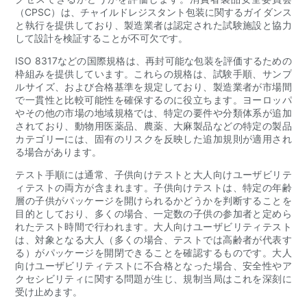
（CPSC）は、チャイルドレジスタント包装に関するガイダンス
と執行を提供しており、製造業者は認定された試験施設と協力
して設計を検証することが不可欠です。
ISO 8317などの国際規格は、再封可能な包装を評価するための
枠組みを提供しています。これらの規格は、試験手順、サンプ
ルサイズ、および合格基準を規定しており、製造業者が市場間
で一貫性と比較可能性を確保するのに役立ちます。ヨーロッパ
やその他の市場の地域規格では、特定の要件や分類体系が追加
されており、動物用医薬品、農薬、大麻製品などの特定の製品
カテゴリーには、固有のリスクを反映した追加規則が適用され
る場合があります。
テスト手順には通常、子供向けテストと大人向けユーザビリテ
ィテストの両方が含まれます。子供向けテストは、特定の年齢
層の子供がパッケージを開けられるかどうかを判断することを
目的としており、多くの場合、一定数の子供の参加者と定めら
れたテスト時間で行われます。大人向けユーザビリティテスト
は、対象となる大人（多くの場合、テストでは高齢者が代表す
る）がパッケージを開閉できることを確認するものです。大人
向けユーザビリティテストに不合格となった場合、安全性やア
クセシビリティに関する問題が生じ、規制当局はこれを深刻に
受け止めます。