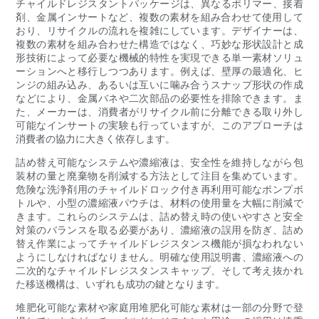
チャイルドレジスタントパッケージは、異なるポリマー、接着
剤、金属インサートなど、複数の素材を組み合わせて使用​​して
おり、リサイクルの流れを複雑にしています。デザイナーは、
複数の素材を組み合わせた構造ではなく、巧妙な形状設計と成
形技術によって必要な機械的特性を実現できる単一素材ソリュ
ーションへと移行しつつあります。例えば、壁厚の最適化、ヒ
ンジの組み込み、あるいは互いに噛み合うスナップ形状の作成
などにより、金属バネや二次部品の必要性を排除できます。ま
た、メーカーは、消費者がリサイクル前に分離できる取り外し
可能なインサートの実験も行っていますが、このアプローチは
消費者の協力に大きく依存します。
詰め替え可能なシステムや濃縮液は、安全性を維持しながら包
装材の量と廃棄物を削減する方法として注目を集めています。
危険な洗浄剤用のチャイルドロック付き再利用可能なポンプボ
トルや、小型の濃縮液パウチは、材料の使用量を大幅に削減で
きます。これらのシステムは、詰め替え時の使いやすさと安全
対策のバランスを取る必要があり、濃縮液の誤用を防ぎ、詰め
替え作業によってチャイルドレジスタンス機能が損なわれない
ようにしなければなりません。明確な使用説明書、濃縮液への
二次的なチャイルドレジスタンスキャップ、そして考え抜かれ
た移送機構は、いずれも成功の鍵となります。
堆肥化可能な素材や家庭用堆肥化可能な素材は一部の分野で登