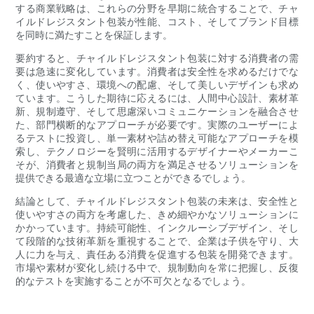
する商業戦略は、これらの分野を早期に統合することで、チャ
イルドレジスタント包装が性能、コスト、そしてブランド目標
を同時に満たすことを保証します。
要約すると、チャイルドレジスタント包装に対する消費者の需
要は急速に変化しています。消費者は安全性を求めるだけでな
く、使いやすさ、環境への配慮、そして美しいデザインも求め
ています。こうした期待に応えるには、人間中心設計、素材革
新、規制遵守、そして思慮深いコミュニケーションを融合させ
た、部門横断的なアプローチが必要です。実際のユーザーによ
るテストに投資し、単一素材や詰め替え可能なアプローチを模
索し、テクノロジーを賢明に活用するデザイナーやメーカーこ
そが、消費者と規制当局の両方を満足させるソリューションを
提供できる最適な立場に立つことができるでしょう。
結論として、チャイルドレジスタント包装の未来は、安全性と
使いやすさの両方を考慮した、きめ細やかなソリューションに
かかっています。持続可能性、インクルーシブデザイン、そし
て段階的な技術革新を重視することで、企業は子供を守り、大
人に力を与え、責任ある消費を促進する包装を開発できます。
市場や素材が変化し続ける中で、規制動向を常に把握し、反復
的なテストを実施することが不可欠となるでしょう。