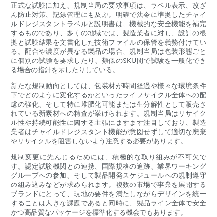
正式な試験に加え、規制当局の要求事項は、ラベル表示、改ざ
ん防止対策、記録管理にも及ぶ。明確で法令に準拠したチャイ
ルドレジスタントラベルと説明書は、機械的な安全機能を補完
するものであり、多くの地域では、製造業者に対し、設計の根
拠と試験結果を文書化した技術ファイルの保管を義務付けてい
る。配合や濃度が異なる製品の場合、規制当局は包装形態ごと
に個別の試験を要求したり、類似のSKU間で試験を一般化でき
る場合の指針を示したりしている。
新たな規制動向としては、包装材が時間経過や様々な環境条件
下でどのように変化するかといったライフサイクル全体への配
慮の強化、そして特に堆肥化可能または生分解性として販売さ
れている新素材への精査が挙げられます。規制当局はリサイク
ル性や持続可能性に関する主張にますます注目しており、製造
業者はチャイルドレジスタント機能が意図せずして適切な廃棄
やリサイクルを阻害しないよう注意する必要があります。
規制変更に先んじるためには、積極的な取り組みが不可欠で
す。認定試験機関との連携、国際規格の追跡、業界ワーキング
グループへの参加、そして製品開発スケジュールへの規制遵守
の組み込みなどが求められます。複数の市場で事業を展開する
ブランドにとって、現地の要件を満たしながらデザインを統一
することは大きな課題であると同時に、製品ライン全体で安全
かつ高品質なパッケージを標準化する機会でもあります。