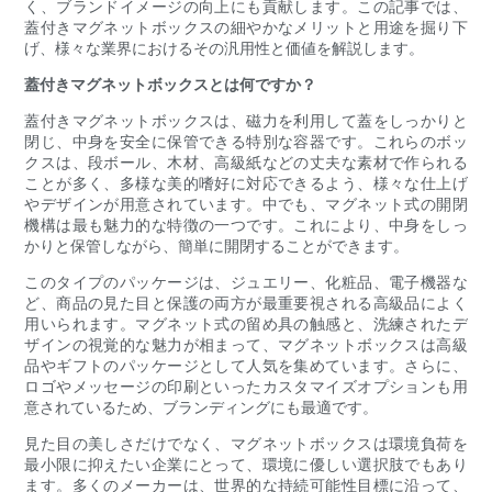
く、ブランドイメージの向上にも貢献します。この記事では、
蓋付きマグネットボックスの細やかなメリットと用途を掘り下
げ、様々な業界におけるその汎用性と価値を解説します。
蓋付きマグネットボックスとは何ですか？
蓋付きマグネットボックスは、磁力を利用して蓋をしっかりと
閉じ、中身を安全に保管できる特別な容器です。これらのボッ
クスは、段ボール、木材、高級紙などの丈夫な素材で作られる
ことが多く、多様な美的嗜好に対応できるよう、様々な仕上げ
やデザインが用意されています。中でも、マグネット式の開閉
機構は最も魅力的な特徴の一つです。これにより、中身をしっ
かりと保管しながら、簡単に開閉することができます。
このタイプのパッケージは、ジュエリー、化粧品、電子機器な
ど、商品の見た目と保護の両方が最重要視される高級品によく
用いられます。マグネット式の留め具の触感と、洗練されたデ
ザインの視覚的な魅力が相まって、マグネットボックスは高級
品やギフトのパッケージとして人気を集めています。さらに、
ロゴやメッセージの印刷といったカスタマイズオプションも用
意されているため、ブランディングにも最適です。
見た目の美しさだけでなく、マグネットボックスは環境負荷を
最小限に抑えたい企業にとって、環境に優しい選択肢でもあり
ます。多くのメーカーは、世界的な持続可能性目標に沿って、