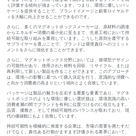
く評価する傾向が強まっています。つまり、環境に優しいパッ
ケージを提供することで、ブランドイメージと顧客ロイヤルテ
ィを大幅に向上させることができるのです。
さらに、多くのマグネットボックスメーカーは、原材料の調達
からエネルギー消費の最小化に至るまで、生産工程において持
続可能な取り組みを重視しています。こうした原則を遵守する
サプライヤーを選ぶことで、ブランドは環境責任へのコミット
メントをさらに強化することができます。
さらに、マグネットボックス分野においては、循環型デザイン
の可能性があり、使用された材料を回収、リサイクル、または
再利用して新しい製品を作ることができます。このアプローチ
は、環境への影響に基づいて購入決定を行う、意識的な消費へ
と向かう消費者の高まりという傾向とよく合致しています。
パッケージは製品の魅力を左右する重要な要素であり、マグネ
ットボックスのような環境に優しい選択肢は、環境意識の高い
消費者層の間でブランドを有利に位置づけるのに役立ちます。
品質、優雅さ、そして持続可能性のバランスが取れており、現
代の価値観にもよく合致しています。
持続可能性を積極的に推進する企業は、市場の需要を満たすだ
けでなく、責任ある行動がますます評価される業界において、