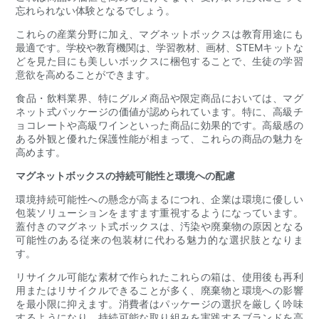
忘れられない体験となるでしょう。
これらの産業分野に加え、マグネットボックスは教育用途にも
最適です。学校や教育機関は、学習教材、画材、STEMキットな
どを見た目にも美しいボックスに梱包することで、生徒の学習
意欲を高めることができます。
食品・飲料業界、特にグルメ商品や限定商品においては、マグ
ネット式パッケージの価値が認められています。特に、高級チ
ョコレートや高級ワインといった商品に効果的です。高級感の
ある外観と優れた保護性能が相まって、これらの商品の魅力を
高めます。
マグネットボックスの持続可能性と環境への配慮
環境持続可能性への懸念が高まるにつれ、企業は環境に優しい
包装ソリューションをますます重視するようになっています。
蓋付きのマグネット式ボックスは、汚染や廃棄物の原因となる
可能性のある従来の包装材に代わる魅力的な選択肢となりま
す。
リサイクル可能な素材で作られたこれらの箱は、使用後も再利
用またはリサイクルできることが多く、廃棄物と環境への影響
を最小限に抑えます。消費者はパッケージの選択を厳しく吟味
するようになり、持続可能な取り組みを実践するブランドを高