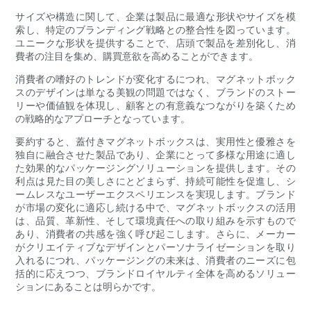
サイズや構造に関して、企業は製品に最適な形状やサイズを模
索し、特定のブランディング戦略との整合性を図っています。
ユニークな形状を提供することで、店頭​​で製品を差別化し、消
費者の注目を集め、購買意欲を高めることができます。
消費者の嗜好のトレンドが変化するにつれ、マグネットボック
スのデザインは単なる美観の問題ではなく、ブランドのストー
リーや価値観を体現し、顧客との有意義なつながりを築くため
の戦略的なアプローチとなっています。
要約すると、蓋付きマグネットボックスは、実用性と優雅さを
独自に融合させた製品であり、企業にとって多様な用途に適し
た効果的なパッケージングソリューションを提供します。その
利点は見た目の美しさにとどまらず、持続可能性を促進し、シ
ームレスなユーザーエクスペリエンスを実現します。ブランド
が市場の変化に適応し続ける中で、マグネットボックスの活用
は、品質、革新性、そして環境責任への取り組みを示すもので
あり、消費者の共感を強く呼び起こします。さらに、メーカー
がクリエイティブなデザインとパーソナライゼーションを取り
入れるにつれ、パッケージングの未来は、消費者のニーズに包
括的に応えつつ、ブランドロイヤルティ全体を高めるソリュー
ションにあることは明らかです。