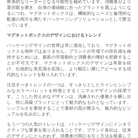
将来的なリーダーとなる可能性を秘めています。消費者がより
選択眼を磨き、自身の価値観に合ったブランドを選ぶようにな
るにつれ、マグネットボックスは、機能的なニーズと倫理的な
配慮の両方を満たすパッケージングソリューションとして際立
っています。
マグネットボックスのデザインにおけるトレンド
パッケージデザインの世界は常に進化しており、マグネットボ
ックスも例外ではありません。ブランドが市場での存在感を維
持するためには、最新の市場動向と消費者の嗜好を把握するこ
とが不可欠です。マグネットボックスのデザインは革新を続
け、伝統的な美意識を拡張し、より幅広い層にアピールする現
代的なトレンドを取り入れています。
注目すべきトレンドの一つは、すっきりとしたラインとシンプ
ルなカラーパレットを特徴とするミニマルデザインの採用で
す。こうした控えめなデザインは、洗練された優雅さを醸し出
し、特に高級ブランドにとって魅力的なものとなっています。
シンプルさを重視することで素材の質が際立ち、魅力的なビジ
ュアルを生み出します。
もう一つの人気のトレンドは、パッケージデザインにインタラ
クティブな要素を取り入れることです。ブランド各社は、従来
のデザインにとらわれず、消費者の関心を引く方法を模索して