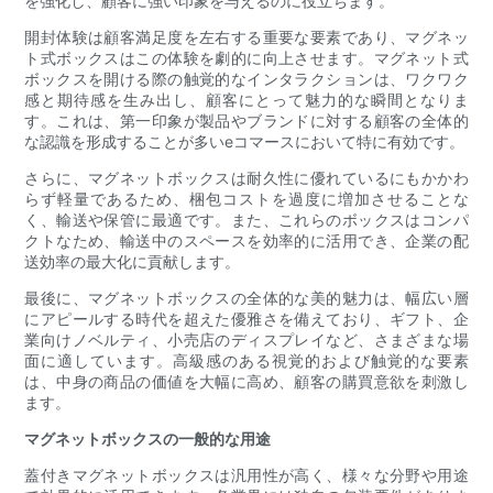
を強化し、顧客に強い印象を与えるのに役立ちます。
開封体験は顧客満足度を左右する重要な要素であり、マグネッ
ト式ボックスはこの体験を劇的に向上させます。マグネット式
ボックスを開ける際の触覚的なインタラクションは、ワクワク
感と期待感を生み出し、顧客にとって魅力的な瞬間となりま
す。これは、第一印象が製品やブランドに対する顧客の全体的
な認識を形成することが多いeコマースにおいて特に有効です。
さらに、マグネットボックスは耐久性に優れているにもかかわ
らず軽量であるため、梱包コストを過度に増加させることな
く、輸送や保管に最適です。また、これらのボックスはコンパ
クトなため、輸送中のスペースを効率的に活用でき、企業の配
送効率の最大化に貢献します。
最後に、マグネットボックスの全体的な美的魅力は、幅広い層
にアピールする時代を超えた優雅さを備えており、ギフト、企
業向けノベルティ、小売店のディスプレイなど、さまざまな場
面に適しています。高級感のある視覚的および触覚的な要素
は、中身の商品の価値を大幅に高め、顧客の購買意欲を刺激し
ます。
マグネットボックスの一般的な用途
蓋付きマグネットボックスは汎用性が高く、様々な分野や用途