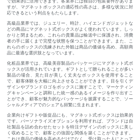
で効果的に活用できます。各業界には独自の包装要件がありま
すが、マグネットボックスの適応性の高さは、多様な状況に対
応できるという利点をもたらします。
高級品業界では、ジュエリー、時計、ハイエンドガジェットな
どの商品にマグネット式ボックスがよく使われています。しっ
かりと閉まるため、これらの貴重品は輸送中に保護され、消費
者の手に届くまで完璧な状態を保つことができます。また、こ
れらのボックスの洗練された外観は商品の価値を高め、高額商
品に最適な選択肢となっています。
化粧品業界では、高級美容製品のパッケージにマグネット式ボ
ックスが活用されています。ギフトとして贈られることが多い
製品の場合、見た目が美しく丈夫なボックスを使用すること
で、顧客体験を大幅に向上させることができます。目を引くデ
ザインやブランドロゴをボックスに施すことで、マーケティン
グキャンペーンと調和した統一感のあるイメージを作り出すこ
とができ、顧客が魅力的なパッケージを披露することで、ソー
シャルメディアでのシェアも頻繁に生まれます。
企業向けギフトや販促品にも、マグネット式ボックスは効果的
です。パーソナライズオプションを利用すれば、ブランドは自
社製品を詰め合わせたセットを特注デザインのボックスに美し
く収めることで、顧客との強固な関係を築くことができます。
これは商品の価値を高めるだけでなく、受け取った人にとって