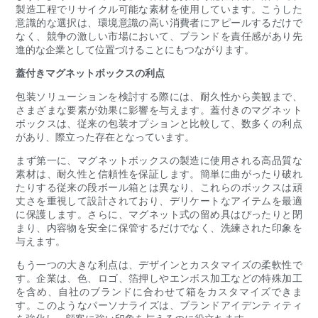
製造工程でリサイクル可能な素材を使用しています。こうした
意識的な選択は、環境意識の高い消費者にアピールするだけで
なく、競争の激しい市場において、ブランドを責任感があり先
進的な企業として位置づけることにもつながります。
蓋付きマグネットボックスの利点
包装ソリューションを検討する際には、耐久性から美観まで、
さまざまな要素が効果に影響を与えます。蓋付きのマグネット
ボックスは、従来の包装オプションと比較して、数多くの利点
があり、際立った存在となっています。
まず第一に、マグネットボックスの製造に使用される高品質な
素材は、耐久性と信頼性を保証します。簡単に曲がったり破れ
たりする従来の段ボール箱とは異なり、これらのボックスは頑
丈さを重視して設計されており、デリケートなアイテムを最適
に保護します。さらに、マグネット式の留め具はぴったりと閉
まり、内容物を安全に保管するだけでなく、洗練された印象を
与えます。
もう一つの大きな利点は、デザインとカスタマイズの柔軟性で
す。企業は、色、ロゴ、箔押しやエンボス加工などの特殊加工
を含め、自社のブランドに合わせて箱をカスタマイズできま
す。このようなパーソナライズは、ブランドアイデンティティ