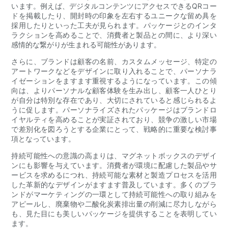
います。例えば、デジタルコンテンツにアクセスできるQRコー
ドを掲載したり、開封時の印象を左右するユニークな留め具を
採用したりといった工夫が見られます。パッケージとのインタ
ラクションを高めることで、消費者と製品との間に、より深い
感情的な繋がりが生まれる可能性があります。
さらに、ブランドは顧客の名前、カスタムメッセージ、特定の
アートワークなどをデザインに取り入れることで、パーソナラ
イゼーションをますます重視するようになっています。この傾
向は、よりパーソナルな顧客体験を生み出し、顧客一人ひとり
が自分は特別な存在であり、大切にされていると感じられるよ
うに促します。パーソナライズされたパッケージはブランドロ
イヤルティを高めることが実証されており、競争の激しい市場
で差別化を図ろうとする企業にとって、戦略的に重要な検討事
項となっています。
持続可能性への意識の高まりは、マグネットボックスのデザイ
ンにも影響を与えています。消費者が環境に配慮した製品やサ
ービスを求めるにつれ、持続可能な素材と製造プロセスを活用
した革新的なデザインがますます普及しています。多くのブラ
ンドがマーケティングの一環として持続可能性への取り組みを
アピールし、廃棄物や二酸化炭素排出量の削減に尽力しながら
も、見た目にも美しいパッケージを提供することを表明してい
ます。