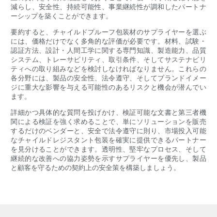
減らし、安全性、持続可能性、事業継続性が調和したパートナ
ーシップを築くことができます。
要約すると、チャイルドプルーフ包装材のサプライヤーを選ぶ
には、価格だけでなく多角的な評価が必要です。材料、試験・
認証方法、設計・人間工学に関する専門知識、製造能力、品質
システム、トレーサビリティ、取引条件、そしてサステナビリ
ティへの取り組みなどを検討しなければなりません。これらの
各分野には、製品の安全性、法令遵守、そしてブランドイメー
ジに重大な影響を与える可能性のあるリスクと機会が潜んでい
ます。
詳細かつ具体的な質問を投げかけ、検証可能な文書と第三者機
関による検証を強く求めることで、単にソリューションを販売
するだけのベンダーと、安全で法令遵守に則り、市場投入可能
なチャイルドレジスタント包装を確実に提供できるパートナー
を見分けることができます。透明性、堅牢なプロセス、そして
継続的な改善への協力姿勢を示すサプライヤーを優先し、製品
と顧客を守るための契約上の安全策を構築しましょう。