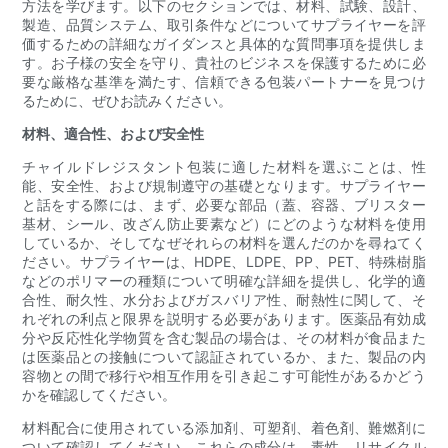
方法を学びます。以下のセクションでは、材料、試験、設計、
製造、品質システム、取引条件などについてサプライヤーを評
価するための詳細なガイダンスと具体的な質問事項を提供しま
す。お子様の安全を守り、貴社のビジネスを保護するために必
要な厳格な基準を満たす、信頼できる包装パートナーを見つけ
るために、ぜひお読みください。
材料、適合性、および安全性
チャイルドレジスタント包装に適した材料を選ぶことは、性
能、安全性、および規制遵守の基礎となります。サプライヤー
と話をする際には、まず、必要な部品（蓋、容器、ブリスター
基材、シール、改ざん防止要素など）にどのような材料を使用
しているか、そしてなぜそれらの材料を選んだのかを尋ねてく
ださい。サプライヤーは、HDPE、LDPE、PP、PET、特殊樹脂
などのポリマーの種類について明確な詳細を提供し、化学的適
合性、耐久性、水分およびガスバリア性、耐熱性に関して、そ
れぞれの利点と限界を説明する必要があります。医薬品有効成
分や反応性化学物質を含む製品の場合は、その材料が食品また
は医薬品との接触について認証されているか、また、製品の内
容物との間で移行や相互作用を引き起こす可能性があるかどう
かを確認してください。
材料配合に使用されている添加剤、可塑剤、着色剤、難燃剤に
ついて確認してください。これらの成分は、毒性、リサイクル