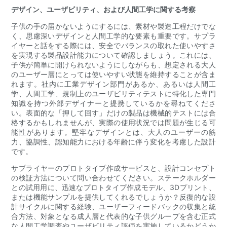
デザイン、ユーザビリティ、および人間工学に関する考察
子供の手の届かないようにするには、素材や製造工程だけでな
く、思慮深いデザインと人間工学的な要素も重要です。サプラ
イヤーと話をする際には、安全でバランスの取れた使いやすさ
を実現する製品設計能力について確認しましょう。これには、
子供が簡単に開けられないようにしながらも、想定される大人
のユーザー層にとっては使いやすい状態を維持することが含ま
れます。社内に工業デザイン部門があるか、あるいは人間工
学、人間工学、規制上のユーザビリティテストに特化した専門
知識を持つ外部デザイナーと提携しているかを尋ねてくださ
い。表面的な「押して回す」だけの製品は機械的テストには合
格するかもしれませんが、実際の使用状況では問題が生じる可
能性があります。堅牢なデザインとは、大人のユーザーの筋
力、協調性、認知能力における年齢に伴う変化を考慮した設計
です。
サプライヤーのプロトタイプ作成サービスと、設計コンセプト
の検証方法について問い合わせてください。ステークホルダー
との試用用に、迅速なプロトタイプ作成モデル、3Dプリント、
または機能サンプルを提供してくれるでしょうか？反復的な設
計サイクルに関する経験、ユーザーフィードバックの収集と統
合方法、対象となる成人層と代表的な子供グループを含む正式
な人間工学調査やユーザビリティ評価を実施しているかどうか