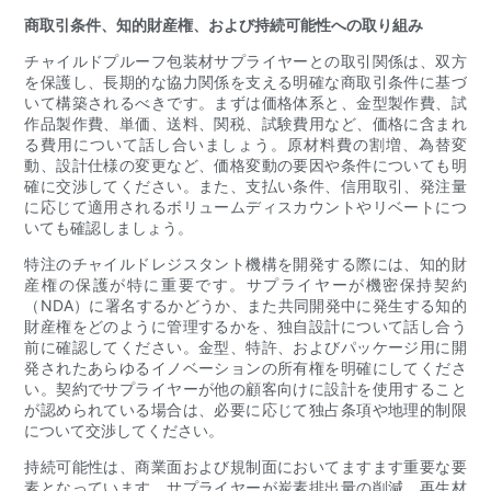
商取引条件、知的財産権、および持続可能性への取り組み
チャイルドプルーフ包装材サプライヤーとの取引関係は、双方
を保護し、長期的な協力関係を支える明確な商取引条件に基づ
いて構築されるべきです。まずは価格体系と、金型製作費、試
作品製作費、単価、送料、関税、試験費用など、価格に含まれ
る費用について話し合いましょう。原材料費の割増、為替変
動、設計仕様の変更など、価格変動の要因や条件についても明
確に交渉してください。また、支払い条件、信用取引、発注量
に応じて適用されるボリュームディスカウントやリベートにつ
いても確認しましょう。
特注のチャイルドレジスタント機構を開発する際には、知的財
産権の保護が特に重要です。サプライヤーが機密保持契約
（NDA）に署名するかどうか、また共同開発中に発生する知的
財産権をどのように管理するかを、独自設計について話し合う
前に確認してください。金型、特許、およびパッケージ用に開
発されたあらゆるイノベーションの所有権を明確にしてくださ
い。契約でサプライヤーが他の顧客向けに設計を使用すること
が認められている場合は、必要に応じて独占条項や地理的制限
について交渉してください。
持続可能性は、商業面および規制面においてますます重要な要
素となっています。サプライヤーが炭素排出量の削減、再生材