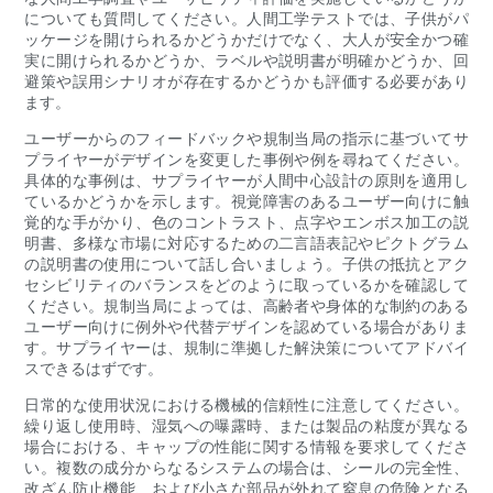
についても質問してください。人間工学テストでは、子供がパ
ッケージを開けられるかどうかだけでなく、大人が安全かつ確
実に開けられるかどうか、ラベルや説明書が明確かどうか、回
避策や誤用シナリオが存在するかどうかも評価する必要があり
ます。
ユーザーからのフィードバックや規制当局の指示に基づいてサ
プライヤーがデザインを変更した事例や例を尋ねてください。
具体的な事例は、サプライヤーが人間中心設計の原則を適用し
ているかどうかを示します。視覚障害のあるユーザー向けに触
覚的な手がかり、色のコントラスト、点字やエンボス加工の説
明書、多様な市場に対応するための二言語表記やピクトグラム
の説明書の使用について話し合いましょう。子供の抵抗とアク
セシビリティのバランスをどのように取っているかを確認して
ください。規制当局によっては、高齢者や身体的な制約のある
ユーザー向けに例外や代替デザインを認めている場合がありま
す。サプライヤーは、規制に準拠した解決策についてアドバイ
スできるはずです。
日常的な使用状況における機械的信頼性に注意してください。
繰り返し使用時、湿気への曝露時、または製品の粘度が異なる
場合における、キャップの性能に関する情報を要求してくださ
い。複数の成分からなるシステムの場合は、シールの完全性、
改ざん防止機能、および小さな部品が外れて窒息の危険となる