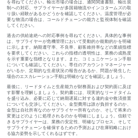
を尋ねてください。輸出市場の場合は、通関関連書類、輸出規
制への対応、サプライヤーが多国籍物流やインコタームズの取
り扱い経験があるかどうかを確認してください。温度管理が必
要な物流の場合は、コールドチェーンの能力と監視体制を確認
してください。
過去の供給途絶への対応事例を尋ねてください。具体的な事例
は、サプライヤーが危機管理において受動的か能動的かを明確
に示します。納期遵守率、不良率、顧客維持率などの業績指標
を要求してください。これらの指標の透明性は、業務の成熟度
を示す重要な指標となります。また、コミュニケーション手順
についても確認してください。専任のアカウントマネージャー
がいるか、定期的な生産状況の報告があるか、問題が発生した
場合のエスカレーション手順は明確かなどを確認しましょう。
最後に、リードタイムと生産能力が財務面および契約面に及ぼ
す影響を理解しましょう。契約書には、現実的なリードタイム
を盛り込み、必要に応じて納期遅延に対する違約金や救済措置
についても交渉してください。金型費用は誰が負担するのか、
金型は自社所有なのかサプライヤー所有なのか、そして将来の
変更はどのように処理されるのかを明確にしましょう。信頼で
きるサプライヤーは、業務の安定性、明確なプロセス、そして
サプライチェーンを確保するための予測および在庫戦略におけ
る協力姿勢を示してくれるはずです。