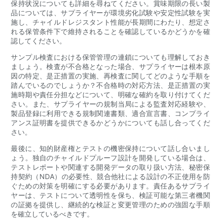
保持状況についても詳細を尋ねてください。賞味期限の長い製
品については、サプライヤーが環境劣化試験や安定性試験を実
施し、チャイルドレジスタント性能が長期間にわたり、想定さ
れる保管条件下で維持されることを確認しているかどうかを確
認してください。
サンプル検査における保管管理の連鎖についても理解しておき
ましょう。検査が不合格となった場合、サプライヤーは根本原
因の特定、是正措置の実施、再検査に関してどのような手順を
踏んでいるのでしょうか？不合格時の対応方法、是正措置の実
施時期や責任分担などについて、明確な確約を取り付けてくだ
さい。また、サプライヤーの規制当局による監査対応経験や、
製品登録に利用できる規制関連書類、適合宣言書、コンプライ
アンス証明書を提供できるかどうかについても話し合ってくだ
さい。
最後に、知的財産権とテストの機密保持について話し合いまし
ょう。独自のチャイルドプルーフ設計を開発している場合は、
テストレポートや関連する開発データの取り扱い方法、秘密保
持契約（NDA）の必要性、競合他社による設計の不正使用を防
ぐための対策を明確にする必要があります。責任あるサプライ
ヤーは、テストについて透明性を保ち、検証可能な第三者機関
の証拠を提供し、継続的な検証と変更管理のための強固な手順
を確立しているべきです。