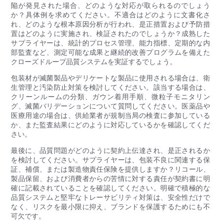
陥が発見された場合、どのような対応が取られるのでしょう
か？具体例を求めてください。不適合はどのように文書化さ
れ、どのような根本原因分析が行われ、是正措置および予防措
置はどのように実施され、検証されたのでしょうか？成熟した
サプライヤーは、統計的プロセス管理、能力指標、定期的な内
部監査など、測定可能な成果と継続的改善プログラムを備えた
クローズドループ品質システムを実証するでしょう。
包装材が滅菌製品やデリケートな製品に使用される場合は、衛
生管理と汚染防止対策を検討してください。該当する場合は、
クリーンルームの分類、ガウン着用手順、微粒子モニタリン
グ、滅菌バリデーションについて質問してください。医薬品や
医療用途の場合は、供給業者が規制当局の検査に参加している
か、また監査結果にどのように対応しているかを確認してくだ
さい。
最後に、品質問題がどのように契約上伝達され、是正されるか
を検討してください。サプライヤーは、包装不良に関連する保
証、補償、または製造物責任保険を提供しますか？リコール、
製品保留、および消費者からの苦情に対する責任が契約書に明
確に記載されていることを確認してください。明確で積極的な
品質システムと堅牢なトレーサビリティ対策は、安全性だけで
なく、リスクを最小限に抑え、ブランドを保護するためにも不
可欠です。