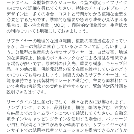
ードタイム、金型製作スケジュール、金型の想定ライフサイク
ルについて詳細を尋ねてください。特注のチャイルドプルーフ
デザインは、多くの場合、コストと時間がかかる複雑な金型を
必要とするためです。季節的な需要や急速な成長が見込まれる
場合は、最小注文数量（MOQ）、段階的な価格設定、生産拡大
の制約についても明確にしておきましょう。
サプライヤーの地理的な拠点範囲、複数の製造拠点を持ってい
るか、単一の施設に依存しているかについて話し合いましょ
う。分散型の生産能力を持つサプライヤーは、自然災害、地域
的な操業停止、輸送のボトルネックなどによる混乱を軽減でき
る場合が多いです。原材料の仕入先、重要な樹脂、キャップ部
品、その他の単一供給元部品の安全在庫を維持しているかどう
かについても尋ねましょう。回復力のあるサプライヤーは、性
能を維持できる代替材料グレードの選定や、主要な原材料につ
いて複数の供給元との契約を維持するなど、緊急時対応計画を
説明できるはずです。
リードタイムは生産だけでなく、様々な要因に影響されます。
サンプリング、テスト、品質検査、梱包、輸送を含む、注文か
ら納品までのタイムラインについて確認してください。自動充
填ラインやキャッピングラインを使用する場合は、パッケージ
が自社の設備と互換性があるか確認するか、サプライヤーがオ
ンサイトでの試用や代替ソリューションを提供できるかどうか