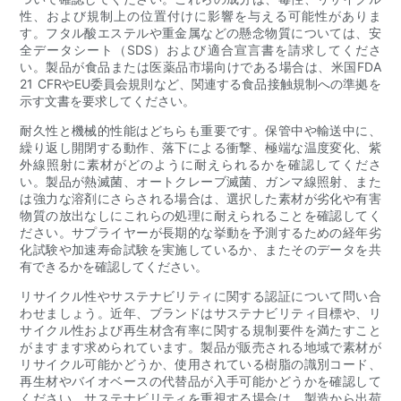
性、および規制上の位置付けに影響を与える可能性がありま
す。フタル酸エステルや重金属などの懸念物質については、安
全データシート（SDS）および適合宣言書を請求してくださ
い。製品が食品または医薬品市場向けである場合は、米国FDA
21 CFRやEU委員会規則など、関連する食品接触規制への準拠を
示す文書を要求してください。
耐久性と機械的性能はどちらも重要です。保管中や輸送中に、
繰り返し開閉する動作、落下による衝撃、極端な温度変化、紫
外線照射に素材がどのように耐えられるかを確認してくださ
い。製品が熱滅菌、オートクレーブ滅菌、ガンマ線照射、また
は強力な溶剤にさらされる場合は、選択した素材が劣化や有害
物質の放出なしにこれらの処理に耐えられることを確認してく
ださい。サプライヤーが長期的な挙動を予測するための経年劣
化試験や加速寿命試験を実施しているか、またそのデータを共
有できるかを確認してください。
リサイクル性やサステナビリティに関する認証について問い合
わせましょう。近年、ブランドはサステナビリティ目標や、リ
サイクル性および再生材含有率に関する規制要件を満たすこと
がますます求められています。製品が販売される地域で素材が
リサイクル可能かどうか、使用されている樹脂の識別コード、
再生材やバイオベースの代替品が入手可能かどうかを確認して
ください。サステナビリティを重視する場合は、製造から出荷