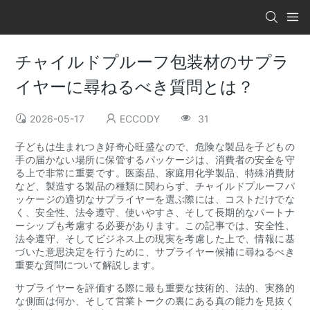
チャイルドプルーフ包装材のサプラ
イヤーに尋ねるべき質問とは？
2026-05-17
ECCODY
31
子どもは生まれつき好奇心旺盛なので、危険な製品を子どもの
手の届かない場所に保管するパッケージは、消費者の安全を守
る上で非常に重要です。医薬品、家庭用化学製品、特殊消費財
など、製造する製品の種類に関わらず、チャイルドプルーフパ
ッケージの適切なサプライヤーを選ぶ際には、コストだけでな
く、安全性、法令遵守、使いやすさ、そして長期的なパートナ
ーシップも考慮する必要があります。この記事では、安全性、
法令遵守、そしてビジネス上の現実を考慮した上で、情報に基
づいた意思決定を行うために、サプライヤー候補に尋ねるべき
重要な質問について解説します。
サプライヤーを評価する際に最も重要な技術的、法的、実務的
な側面は何か、そして営業トークの裏にある真の能力を見抜く