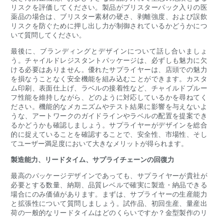
リスクを評価してください。製品がブリスターパック入りの医
薬品の場合は、ブリスター素材の硬さ、剥離強度、および誤飲
リスクを防ぐために押し出し力が制御されているかどうかにつ
いて質問してください。
最後に、ブランディングとデザインについて話し合いましょ
う。チャイルドレジスタントパッケージは、必ずしも魅力に欠
ける必要はありません。優れたサプライヤーは、店頭での魅力
を損なうことなく安全機能を組み込むことができます。カスタ
ム印刷、表面仕上げ、ラベルの接着性など、チャイルドプルー
フ性能を維持しながら、どのように対応しているかを尋ねてく
ださい。機能的なメカニズムやテスト結果に影響を与えないよ
うな、アートワークのガイドラインやラベルの配置を提案でき
るかどうかも確認しましょう。サプライヤーがデザインを総合
的に捉えていることを確認することで、安全性、市場性、そし
てユーザー満足度において大きなメリットが得られます。
製造能力、リードタイム、サプライチェーンの回復力
最高のパッケージデザインであっても、サプライヤーが貴社が
必要とする数量、納期、品質レベルで確実に製造・納品できる
場合にのみ価値があります。まずは、サプライヤーの生産能力
と拡張性について質問しましょう。試作品、初回生産、量産出
荷の一般的なリードタイムはどのくらいですか？金型製作のリ