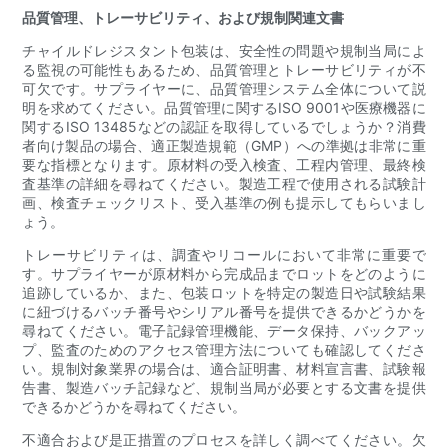
品質管理、トレーサビリティ、および規制関連文書
チャイルドレジスタント包装は、安全性の問題や規制当局によ
る監視の可能性もあるため、品質管理とトレーサビリティが不
可欠です。サプライヤーに、品質管理システム全体について説
明を求めてください。品質管理に関するISO 9001や医療機器に
関するISO 13485などの認証を取得しているでしょうか？消費
者向け製品の場合、適正製造規範（GMP）への準拠は非常に重
要な指標となります。原材料の受入検査、工程内管理、最終検
査基準の詳細を尋ねてください。製造工程で使用される試験計
画、検査チェックリスト、受入基準の例も提示してもらいまし
ょう。
トレーサビリティは、調査やリコールにおいて非常に重要で
す。サプライヤーが原材料から完成品までロットをどのように
追跡しているか、また、包装ロットを特定の製造日や試験結果
に紐づけるバッチ番号やシリアル番号を提供できるかどうかを
尋ねてください。電子記録管理機能、データ保持、バックアッ
プ、監査のためのアクセス管理方法についても確認してくださ
い。規制対象業界の場合は、適合証明書、材料宣言書、試験報
告書、製造バッチ記録など、規制当局が必要とする文書を提供
できるかどうかを尋ねてください。
不適合および是正措置のプロセスを詳しく調べてください。欠