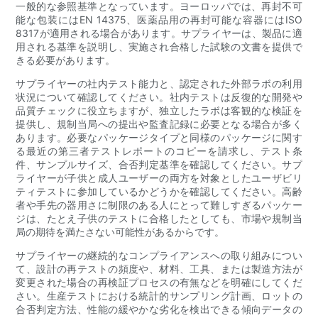
一般的な参照基準となっています。ヨーロッパでは、再封不可
能な包装にはEN 14375、医薬品用の再封可能な容器にはISO
8317が適用される場合があります。サプライヤーは、製品に適
用される基準を説明し、実施され合格した試験の文書を提供で
きる必要があります。
サプライヤーの社内テスト能力と、認定された外部ラボの利用
状況について確認してください。社内テストは反復的な開発や
品質チェックに役立ちますが、独立したラボは客観的な検証を
提供し、規制当局への提出や監査記録に必要となる場合が多く
あります。必要なパッケージタイプと同様のパッケージに関す
る最近の第三者テストレポートのコピーを請求し、テスト条
件、サンプルサイズ、合否判定基準を確認してください。サプ
ライヤーが子供と成人ユーザーの両方を対象としたユーザビリ
ティテストに参加しているかどうかを確認してください。高齢
者や手先の器用さに制限のある人にとって難しすぎるパッケー
ジは、たとえ子供のテストに合格したとしても、市場や規制当
局の期待を満たさない可能性があるからです。
サプライヤーの継続的なコンプライアンスへの取り組みについ
て、設計の再テストの頻度や、材料、工具、または製造方法が
変更された場合の再検証プロセスの有無などを明確にしてくだ
さい。生産テストにおける統計的サンプリング計画、ロットの
合否判定方法、性能の緩やかな劣化を検出できる傾向データの