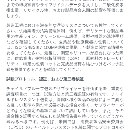
までの環境宣言やライフサイクルデータを入手し、二酸化炭素
排出量、リサイクル性、および製品寿命末期の影響を評価しま
しょう。
製造工程における潜在的な汚染リスクについても検討してくだ
さい。供給業者の汚染管理体制、例えば、デリケートな製品専
用の生産ライン、クリーンルーム設備、金型や機器の洗浄手順
などを確認してください。医薬品や医療機器の包装について
は、ISO 13485またはGMP規格に準拠した製造に関する情報を
要求してください。最後に、調査やリコールが必要になった際
に、供給業者が材料分析証明書（CoA）、原材料のトレーサビ
リティ、特定の包装ロットと完成品出荷を結びつけるバッチ記
録を提供できることを確認してください。
試験プロトコル、認証、および第三者検証
チャイルドプルーフ包装のサプライヤーを評価する際、重要な
調査項目の一つは、試験方法と第三者認証の有無です。チャイ
ルドレジスタント包装は、管轄区域や製品の種類によって異な
る厳しい基準を満たす必要がある場合が多く、サプライヤーが
どのような特定の基準に基づいて設計しているか、また、その
適合性を証明する独立した試験報告書を持っているかどうかを
尋ねるべきです。例えば、米国では、消費者製品安全委員会
（CPSC）のチャイルドレジスタント包装に関するプロトコルが