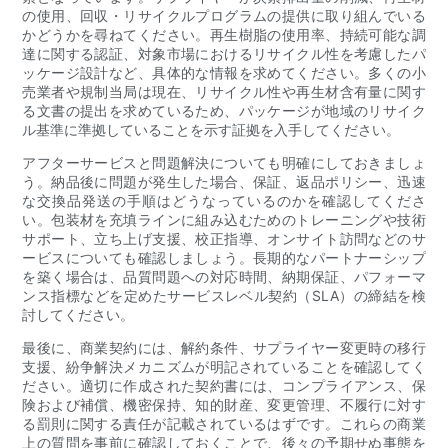
の使用、回収・リサイクルプログラムの提供に取り組んでいる
かどうかを尋ねてください。再生樹脂の使用率、持続可能な調
達に関する認証、対象市場におけるリサイクル性を考慮したパ
ッケージ設計など、具体的な情報を求めてください。多くの小
売業者や規制当局は現在、リサイクル性や再生材含有量に関す
る文書の提出を求めているため、パッケージが地域のリサイク
ル基準に準拠していることを示す証拠を入手してください。
アフターサービスと問題解決についても明確にしておきましょ
う。納品後に問題が発生した場合、保証、返品ポリシー、迅速
な交換品発送の手順はどうなっているのかを確認してくださ
い。包装材を充填ラインに組み込むためのトレーニングや技術
サポート、立ち上げ支援、校正指導、オンサイト訪問などのサ
ービスについても確認しましょう。長期的なパートナーシップ
を築く場合は、品質問題への対応時間、納期保証、パフォーマ
ンス指標などを定めたサービスレベル契約（SLA）の締結を検
討してください。
最後に、商業契約には、解約条件、サプライヤー変更時の移行
支援、紛争解決メカニズムが明記されていることを確認してく
ださい。適切に作成された契約書には、コンプライアンス、保
険および補償、機密保持、知的財産、変更管理、不履行に対す
る罰則に関する責任が記載されているはずです。これらの商業
上の質問を事前に確認しておくことで、後々の予期せぬ事態を