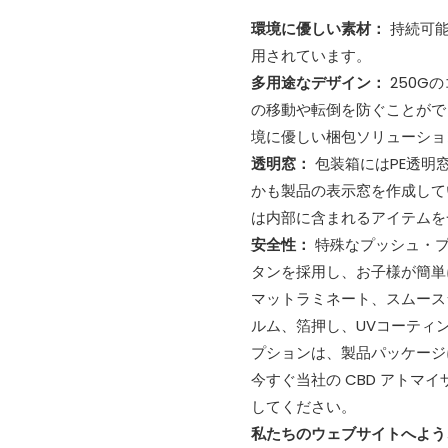
環境に優しい素材：
持続可
用されています。
多用途なデザイン：
250G
の移動や転倒を防ぐことがで
境に優しい梱包ソリューショ
透明窓：
包装箱にはPE透明
かも製品の表示窓を作成して
は内部に含まれるアイテムを一
安全性：
特殊なプッシュ・
タンを採用し、お子様が簡単
マットラミネート、スムース
ルム、箔押し、UVコーティ
プションは、製品パッケージ
今すぐ当社の CBD アト
してください。
私たちのウェブサイトへよ