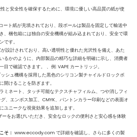
能性と安全性を確保するために、環境に優しい高品質の紙が使
のコート紙が充填されており、段ボールは製品を固定して輸送中
き、梱包箱には独自の安全機構が組み込まれており、安全で環
ンです。
窓が設計されており、高い透明性と優れた光沢性を備え、あた
いるかのように、内部製品の精巧な詳細を明確に示し、消費者
目で確認できます。 、例: VAPE カートリッジ。
プッシュ機構を採用した黒色のシリコン製チャイルドロックボ
に開けることを防ぎます。
ラミネート、タッチ可能なテクスチャフィルム、つや消しフィ
ング、エンボス加工、CMYK、パントンカラー印刷などの表面オ
にユニークな視覚効果を追加します。
マイザーをお選びいただき、安全なロックの便利さと安心感を体験
うこそ：
www.eccody.com で詳細を確認し、さらに多くの製