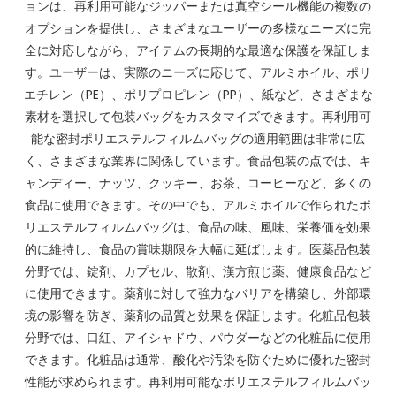
ョンは、再利用可能なジッパーまたは真空シール機能の複数の
オプションを提供し、さまざまなユーザーの多様なニーズに完
全に対応しながら、アイテムの長期的な最適な保護を保証しま
す。ユーザーは、実際のニーズに応じて、アルミホイル、ポリ
エチレン（PE）、ポリプロピレン（PP）、紙など、さまざまな
素材を選択して包装バッグをカスタマイズできます。再利用可
能な密封ポリエステルフィルムバッグの適用範囲は非常に広
く、さまざまな業界に関係しています。食品包装の点では、キ
ャンディー、ナッツ、クッキー、お茶、コーヒーなど、多くの
食品に使用できます。その中でも、アルミホイルで作られたポ
リエステルフィルムバッグは、食品の味、風味、栄養価を効果
的に維持し、食品の賞味期限を大幅に延ばします。医薬品包装
分野では、錠剤、カプセル、散剤、漢方煎じ薬、健康食品など
に使用できます。薬剤に対して強力なバリアを構築し、外部環
境の影響を防ぎ、薬剤の品質と効果を保証します。化粧品包装
分野では、口紅、アイシャドウ、パウダーなどの化粧品に使用
できます。化粧品は通常、酸化や汚染を防ぐために優れた密封
性能が求められます。再利用可能なポリエステルフィルムバッ