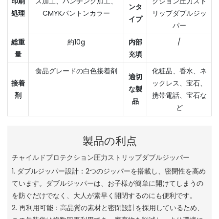
印刷
ス加工、パンチング加工、
クション圧力スト
ンタ
処理
CMYKパントンカラー
リップダブルジッ
イプ
パー
総重
約10g
内部
/
量
充填
食品グレードの白色接着剤
化粧品、香水、ネ
適切
接着
ックレス、宝石、
な製
剤
携帯電話、宝石な
品
ど
製品の利点
チャイルドプロテクション圧力ストリップダブルジッパー
1. ダブルジッパー設計：2つのジッパーを搭載し、密閉性を高め
ています。ダブルジッパーは、お子様が簡単に開けてしまうの
を防ぐだけでなく、大人が素早く開閉するのにも便利です。
2. 再利用可能：高品質の素材と密閉設計を採用しているため、