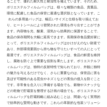
ることで、優れた耐久性と耐湿性を備えています。そのため、
ポリエステルフィルムバッグは、様々な種類の食品、貴重品、
環境に配慮した食品の保管に最適な選択肢となっています。こ
れらの多用途バッグは、幅広いサイズと仕様を取り揃えてお
り、ヒートシールにより密閉された環境を作り出すことができ
ます。内容物を光、酸素、湿気から効果的に保護することで、
食品の保存期間を大幅に延長できます。長期保存食品愛好家に
とって、ポリエステルフィルムバッグはかけがえのない財産で
あり、外部環境要因から持ち物を守りたいすべての人にとって
最適です。ポリエステルフィルムバッグは、食品の鮮度を維持
し、腐敗を防ぐ上で重要な役割を果たします。ポリエステルフ
ィルムバッグは、独特の反射特性で知られており、外観に独特
の魅力を与えるだけでなく、さらに重要なのは、保管品に害を
及ぼす可能性のある昆虫やネズミなどの害虫の侵入を防ぐこと
です。非常食を念入りに準備する場合でも、穀物やスナックな
どの乾物で貯蔵室を整理する計画の場合でも、ポリエステルフ
ィルムバッグを貯蔵戦略に組み込むことは、間違いなく実用的
で効率的な賢明な動きです。これらの革新的な包装ソリューシ