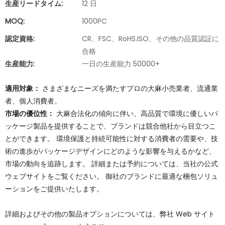
生産リードタイム:
12 日
MOQ:
1000PC
認定資格:
CR、FSC、RoHS.ISO、その他の品質認証に
合格
生産能力:
一日の生産能力 50000+
適用対象：
さまざまなニーズを満たすプロの大麻小売業者、流通業
者、個人消費者。
市場の優位性：
大麻合法化の傾向に伴い、高品質で環境に優しいパ
ッケージ製品を提供することで、ブランドは競合他社から目立つこ
とができます。 環境保護と持続可能性に対する消費者の需要や、技
術の進歩がパッケージデザインにどのような影響を与えるかなど、
市場の動向を追跡します。 詳細または予約については、当社の公式
ウェブサイトをご覧ください。 御社のブランドに最適な梱包ソリュ
ーションをご提供いたします。
詳細およびその他の製品オプションについては、弊社 Web サイト