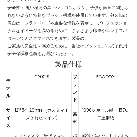
安全性：
丸い極薄の黒いシリコンボタン。子供が簡単に開けら
れないように特別なプッシュ機構を使用しています。包装箱の
表面は、ブランドロゴや重要な情報を表示し、プロフェッショ
ナルなイメージを高めるために、さまざまな印刷やエンボスパ
ターンでカスタマイズできます。製品の。
ご家族の安全性を高めるために、当社のプッシュプル式子供用
安全保護梱包箱をお選びください。
製品仕様
CR001S
ブ
ECCODY
モ
ラ
デ
ン
ル
ド
サ
121*54*29mm (カスタマイ
1000G ボール紙 + 157G
素
イ
ズされたサイズ)
二重銅紙
材
ズ
マットマスク、光沢マスク、
ボ
極薄の黒いシリコンボタ