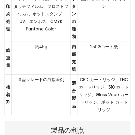
印
タッチフィルム、フロストフ
タ
ン
刷
ィルム、ホットスタンプ、
ン
処
UV、エンボス、CMYK
の
理
Pantone Color
種
類
約45g
内
250Gコート紙
総
部
重
充
量
填
食品グレードの白接着剤
CBD カートリッジ、THC
適
接
カートリッジ、510 カート
合
着
リッジ、Glass Vape カー
製
剤
トリッジ、ポッド カート
品
リッジ
製品の利点